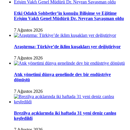
Etki Odaklı Sohbetler’in konuğu Bilişime ve Eğitime
Erişim Vakfı Genel Müdürü Dr. Neyran Savaşman oldu
7 Ağustos 2026
Araştırma: Türkiye’de iklim kuşakları yer değiştiriyor
7 Ağustos 2026
Atık yönetimi dünya genelinde dev bir endüstriye
dönüştü
7 Ağustos 2026
Brezilya açıklarında iki haftada 31 yeni deniz canlısı
keşfedildi
7 Ağustos 2026