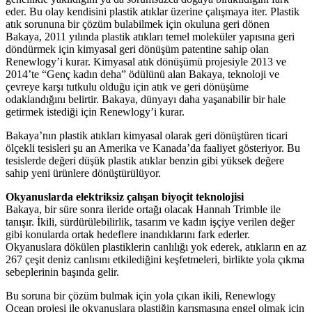
eder. Bu olay kendisini plastik atıklar üzerine çalışmaya iter. Plastik
atık sorununa bir çözüm bulabilmek için okuluna geri dönen
Bakaya, 2011 yılında plastik atıkları temel moleküler yapısına geri
döndürmek için kimyasal geri dönüşüm patentine sahip olan
Renewlogy’i kurar. Kimyasal atık dönüşümü projesiyle 2013 ve
2014’te “Genç kadın deha” ödülünü alan Bakaya, teknoloji ve
çevreye karşı tutkulu olduğu için atık ve geri dönüşüme
odaklandığını belirtir. Bakaya, dünyayı daha yaşanabilir bir hale
getirmek istediği için Renewlogy’i kurar.
Bakaya’nın plastik atıkları kimyasal olarak geri dönüştüren ticari
ölçekli tesisleri şu an Amerika ve Kanada’da faaliyet gösteriyor. Bu
tesislerde değeri düşük plastik atıklar benzin gibi yüksek değere
sahip yeni ürünlere dönüştürülüyor.
Okyanuslarda elektriksiz çalışan biyoçit teknolojisi
Bakaya, bir süre sonra ileride ortağı olacak Hannah Trimble ile
tanışır. İkili, sürdürülebilirlik, tasarım ve kadın işçiye verilen değer
gibi konularda ortak hedeflere inandıklarını fark ederler.
Okyanuslara dökülen plastiklerin canlılığı yok ederek, atıkların en az
267 çeşit deniz canlısını etkilediğini keşfetmeleri, birlikte yola çıkma
sebeplerinin başında gelir.
Bu soruna bir çözüm bulmak için yola çıkan ikili, Renewlogy
Ocean projesi ile okyanuslara plastiğin karışmasına engel olmak için