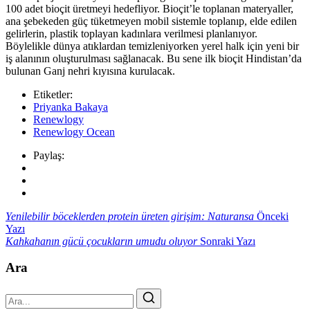
100 adet bioçit üretmeyi hedefliyor. Bioçit’le toplanan materyaller,
ana şebekeden güç tüketmeyen mobil sistemle toplanıp, elde edilen
gelirlerin, plastik toplayan kadınlara verilmesi planlanıyor.
Böylelikle dünya atıklardan temizleniyorken yerel halk için yeni bir
iş alanının oluşturulması sağlanacak. Bu sene ilk bioçit Hindistan’da
bulunan Ganj nehri kıyısına kurulacak.
Etiketler:
Priyanka Bakaya
Renewlogy
Renewlogy Ocean
Paylaş:
Yenilebilir böceklerden protein üreten girişim: Naturansa
Önceki
Yazı
Kahkahanın gücü çocukların umudu oluyor
Sonraki Yazı
Ara