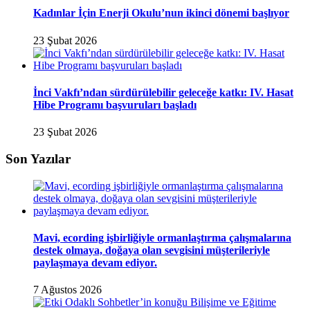
Kadınlar İçin Enerji Okulu’nun ikinci dönemi başlıyor
23 Şubat 2026
İnci Vakfı’ndan sürdürülebilir geleceğe katkı: IV. Hasat
Hibe Programı başvuruları başladı
23 Şubat 2026
Son Yazılar
Mavi, ecording işbirliğiyle ormanlaştırma çalışmalarına
destek olmaya, doğaya olan sevgisini müşterileriyle
paylaşmaya devam ediyor.
7 Ağustos 2026