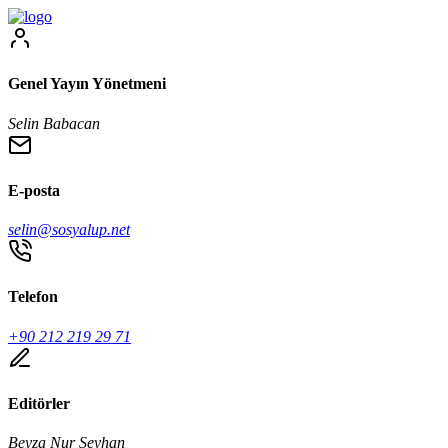
Genel Yayın Yönetmeni
Selin Babacan
E-posta
selin@sosyalup.net
Telefon
+90 212 219 29 71
Editörler
Beyza Nur Seyhan