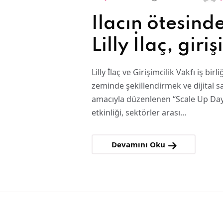
İlacın ötesind
Lilly İlaç, giri
dünyasını sağ
Lilly İlaç ve Girişimcilik Vakfı iş bi
için buluşturd
zeminde şekillendirmek ve dijital 
amacıyla düzenlenen “Scale Up Day
etkinliği, sektörler arası…
Devamını Oku