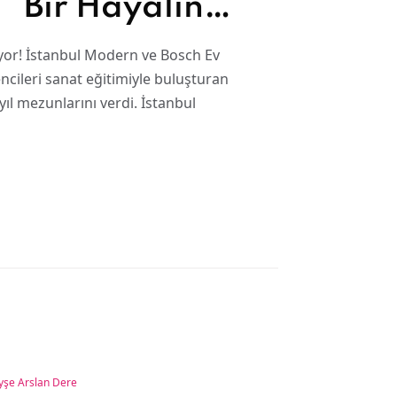
i “Bir Hayalin
yılını
lıyor! İstanbul Modern ve Bosch Ev
rencileri sanat eğitimiyle buluşturan
yıl mezunlarını verdi. İstanbul
yşe Arslan Dere