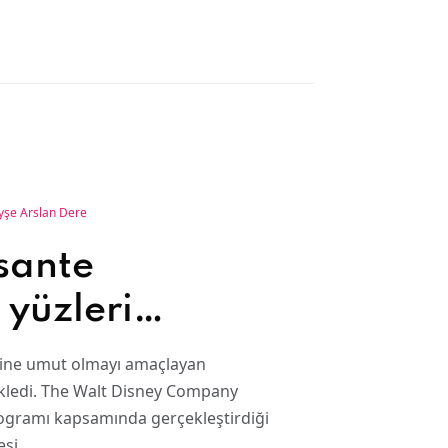
yşe Arslan Dere
sante
 yüzleri
nlik: “Oyuncak
erine umut olmayı amaçlayan
cuklarla
 ekledi. The Walt Disney Company
rogramı kapsamında gerçekleştirdiği
nesi…