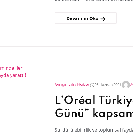
Devamını Oku
26 Haziran 2026
A
Girişimcilik Haber
L’Oréal Türkiy
Günü” kapsamı
dönüşümle 10
Sürdürülebilirlik ve toplumsal fayd