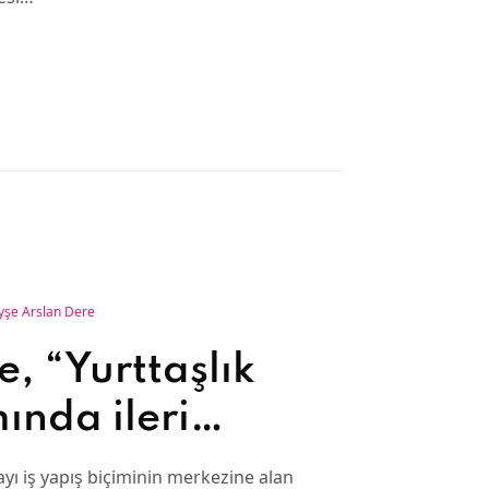
yşe Arslan Dere
e, “Yurttaşlık
nda ileri
00 adet
ayı iş yapış biçiminin merkezine alan