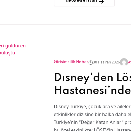
Devamını Oku
30 Haziran 2026
A
Girişimcilik Haber
Dısney’den Lö
Hastanesi’nde
güldüren etki
Disney Türkiye, çocuklara ve ailel
Hikayesi 5” ço
etkinlikler dizisine bir halka daha
Türkiye’nin “Değer Katan Anlar” p
buluştu
bu özel etkinlikte; LÖSEV’in Hasta