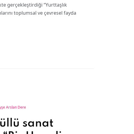
an fayda
kte gerçekleştirdiği “Yurttaşlık
larını toplumsal ve çevresel fayda
yşe Arslan Dere
üllü sanat