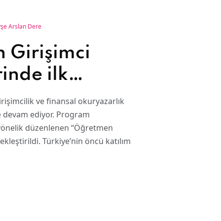
şe Arslan Dere
 Girişimci
inde ilk
demisi
rişimcilik ve finansal okuryazarlık
çekleşti
e devam ediyor. Program
yönelik düzenlenen “Öğretmen
leştirildi. Türkiye’nin öncü katılım