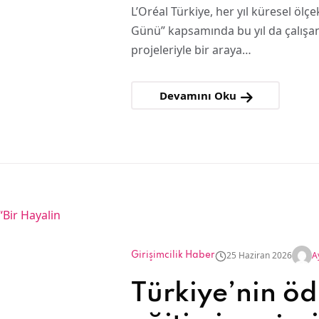
yaşama dokun
L’Oréal Türkiye, her yıl küresel ölçe
Günü” kapsamında bu yıl da çalışan
yarattı!
projeleriyle bir araya…
Devamını Oku
25 Haziran 2026
A
Girişimcilik Haber
Türkiye’nin öd