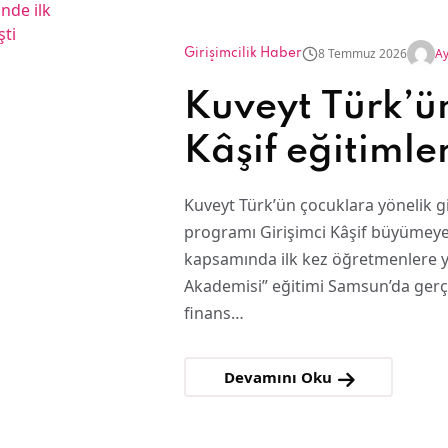
8 Temmuz 2026
Ay
Girişimcilik Haber
Kuveyt Türk’ün
Kâşif eğitimler
öğretmen aka
Kuveyt Türk’ün çocuklara yönelik gi
Samsun’da ger
programı Girişimci Kâşif büyümey
kapsamında ilk kez öğretmenlere 
Akademisi” eğitimi Samsun’da gerçek
finans…
Devamını Oku