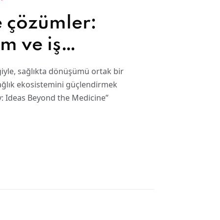
e çözümler:
şim ve iş
lıkta inovasyon
rliğiyle, sağlıkta dönüşümü ortak bir
u
sağlık ekosistemini güçlendirmek
: Ideas Beyond the Medicine”