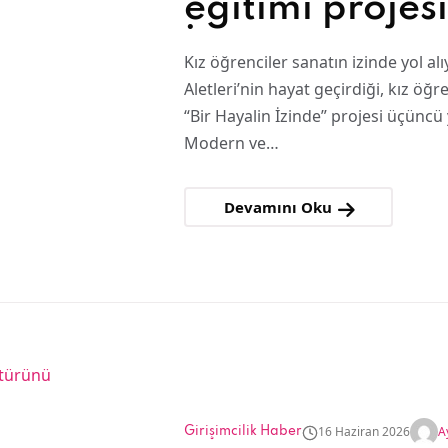
eğitimi projes
İzinde” üçüncü 
Kız öğrenciler sanatın izinde yol a
tamamladı
Aletleri’nin hayat geçirdiği, kız öğ
“Bir Hayalin İzinde” projesi üçüncü 
Modern ve…
Devamını Oku
16 Haziran 2026
A
Girişimcilik Haber