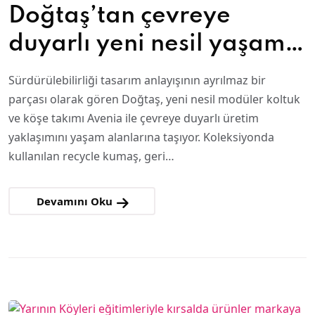
Doğtaş’tan çevreye
duyarlı yeni nesil yaşam
alanı çözümü atıklardan
Sürdürülebilirliği tasarım anlayışının ayrılmaz bir
tasarıma uzanan yolculuk
parçası olarak gören Doğtaş, yeni nesil modüler koltuk
ve köşe takımı Avenia ile çevreye duyarlı üretim
yaklaşımını yaşam alanlarına taşıyor. Koleksiyonda
kullanılan recycle kumaş, geri…
Devamını Oku