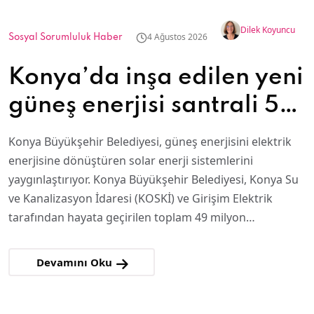
Dilek Koyuncu
4 Ağustos 2026
Sosyal Sorumluluk Haber
Konya’da inşa edilen yeni
güneş enerjisi santrali 58
bin hanenin ihtiyacını
Konya Büyükşehir Belediyesi, güneş enerjisini elektrik
karşılayacak
enerjisine dönüştüren solar enerji sistemlerini
yaygınlaştırıyor. Konya Büyükşehir Belediyesi, Konya Su
ve Kanalizasyon İdaresi (KOSKİ) ve Girişim Elektrik
tarafından hayata geçirilen toplam 49 milyon…
Devamını Oku