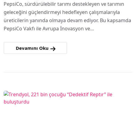
Geleceğin Hasadı
PepsiCo, sürdürülebilir tarımı destekleyen ve tarımın
geleceğini güçlendirmeyi hedefleyen çalışmalarıyla
Programı Türkiye’de
üreticilerin yanında olmaya devam ediyor. Bu kapsamda
başlıyor
PepsiCo Vakfı ile Avrupa İnovasyon ve…
Devamını Oku