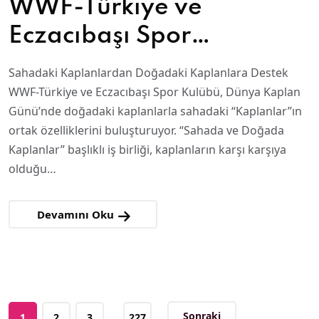
WWF-Türkiye ve
Eczacıbaşı Spor
Kulübü’nden Dünya
Sahadaki Kaplanlardan Doğadaki Kaplanlara Destek
Kaplan Günü’nde ortak
WWF-Türkiye ve Eczacıbaşı Spor Kulübü, Dünya Kaplan
Günü’nde doğadaki kaplanlarla sahadaki “Kaplanlar”ın
çağrı
ortak özelliklerini buluşturuyor. “Sahada ve Doğada
Kaplanlar” başlıklı iş birliği, kaplanların karşı karşıya
olduğu…
Devamını Oku
…
Sonraki
1
2
3
227