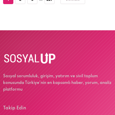
Sosyal sorumluluk, girişim, yatırım ve sivil toplum
konusunda Türkiye'nin en kapsamlı haber, yorum, analiz
platformu
Takip Edin