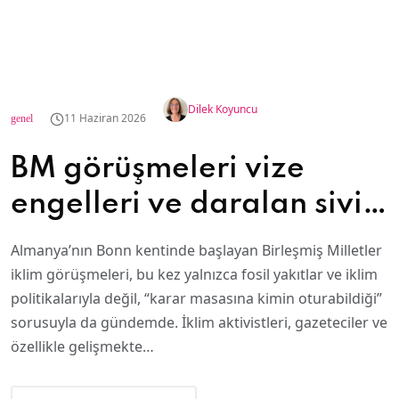
Dilek Koyuncu
11 Haziran 2026
genel
BM görüşmeleri vize
engelleri ve daralan sivil
alan nedeniyle tepki
Almanya’nın Bonn kentinde başlayan Birleşmiş Milletler
çekiyor
iklim görüşmeleri, bu kez yalnızca fosil yakıtlar ve iklim
politikalarıyla değil, “karar masasına kimin oturabildiği”
sorusuyla da gündemde. İklim aktivistleri, gazeteciler ve
özellikle gelişmekte…