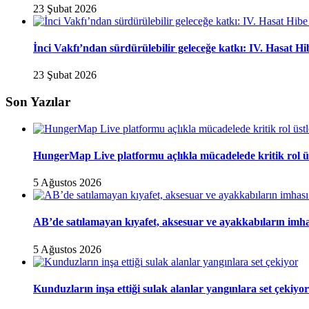
23 Şubat 2026
İnci Vakfı’ndan sürdürülebilir geleceğe katkı: IV. Hasat H
23 Şubat 2026
Son Yazılar
HungerMap Live platformu açlıkla mücadelede kritik rol ü
5 Ağustos 2026
AB’de satılamayan kıyafet, aksesuar ve ayakkabıların imha
5 Ağustos 2026
Kunduzların inşa ettiği sulak alanlar yangınlara set çekiyor