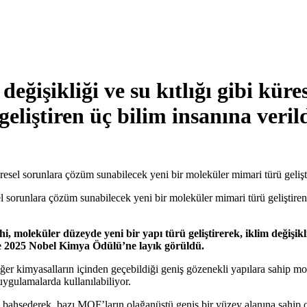
eğişikliği ve su kıtlığı gibi kür
eliştiren üç bilim insanına veril
resel sorunlara çözüm sunabilecek yeni bir moleküler mimari türü gelişti
leküler düzeyde yeni bir yapı türü geliştirerek, iklim değişikliği
e 2025 Nobel Kimya Ödülü’ne layık görüldü.
ğer kimyasalların içinden geçebildiği geniş gözenekli yapılara sahip mol
ygulamalarda kullanılabiliyor.
bahsederek, bazı MOF’ların olağanüstü geniş bir yüzey alanına sahip o