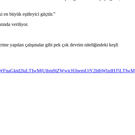
i en büyük eşitleyici güçtür.”
rında veriliyor.
ine yapılan çalışmalar gibi pek çok devrim niteliğindeki keşfi
S1yb2Jzb24teWFnaGktd2luLTIwMjUtbm9iZWwtcHJpemUtY2hlb