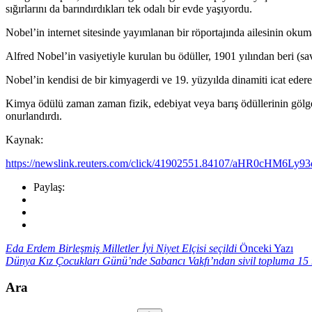
sığırlarını da barındırdıkları tek odalı bir evde yaşıyordu.
Nobel’in internet sitesinde yayımlanan bir röportajında ailesinin okum
Alfred Nobel’in vasiyetiyle kurulan bu ödüller, 1901 yılından beri (sav
Nobel’in kendisi de bir kimyagerdi ve 19. yüzyılda dinamiti icat ederek
Kimya ödülü zaman zaman fizik, edebiyat veya barış ödüllerinin gölges
onurlandırdı.
Kaynak:
https://newslink.reuters.com/click/41902551.84107/a
Paylaş:
Eda Erdem Birleşmiş Milletler İyi Niyet Elçisi seçildi
Önceki Yazı
Dünya Kız Çocukları Günü’nde Sabancı Vakfı’ndan sivil topluma 15 m
Ara