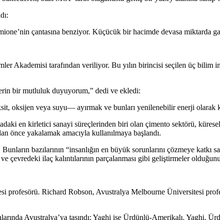
dı:
rmione’nin çantasına benziyor. Küçücük bir hacimde devasa miktarda gaz
er Akademisi tarafından veriliyor. Bu yılın birincisi seçilen üç bilim 
erin bir mutluluk duyuyorum,” dedi ve ekledi:
it, oksijen veya suyu— ayırmak ve bunları yenilenebilir enerji olarak
aki en kirletici sanayi süreçlerinden biri olan çimento sektörü, küre
adan önce yakalamak amacıyla kullanılmaya başlandı.
 Bunların bazılarının “insanlığın en büyük sorunlarını çözmeye katkı sa
ve çevredeki ilaç kalıntılarının parçalanması gibi geliştirmeler olduğunu
esi profesörü. Richard Robson, Avustralya Melbourne Üniversitesi prof
arında Avustralya’ya taşındı; Yaghi ise Ürdünlü-Amerikalı. Yaghi, Ürdün