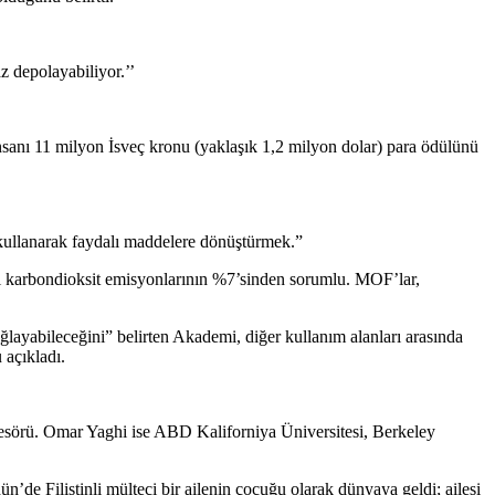
 depolayabiliyor.’’
insanı 11 milyon İsveç kronu (yaklaşık 1,2 milyon dolar) para ödülünü
 kullanarak faydalı maddelere dönüştürmek.”
sel karbondioksit emisyonlarının %7’sinden sorumlu. MOF’lar,
ğlayabileceğini” belirten Akademi, diğer kullanım alanları arasında
 açıkladı.
esörü. Omar Yaghi ise ABD Kaliforniya Üniversitesi, Berkeley
’de Filistinli mülteci bir ailenin çocuğu olarak dünyaya geldi; ailesi