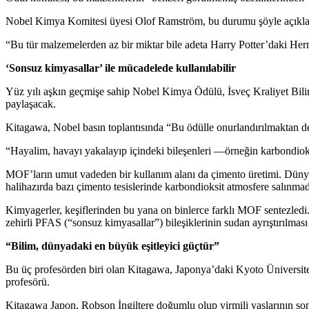
Nobel Kimya Komitesi üyesi Olof Ramström, bu durumu şöyle açıkla
“Bu tür malzemelerden az bir miktar bile adeta Harry Potter’daki He
‘Sonsuz kimyasallar’ ile mücadelede kullanılabilir
Yüz yılı aşkın geçmişe sahip Nobel Kimya Ödülü, İsveç Kraliyet Biliml
paylaşacak.
Kitagawa, Nobel basın toplantısında “Bu ödülle onurlandırılmaktan d
“Hayalim, havayı yakalayıp içindeki bileşenleri —örneğin karbondioks
MOF’ların umut vadeden bir kullanım alanı da çimento üretimi. Dünyad
halihazırda bazı çimento tesislerinde karbondioksit atmosfere salınm
Kimyagerler, keşiflerinden bu yana on binlerce farklı MOF sentezledi.
zehirli PFAS (“sonsuz kimyasallar”) bileşiklerinin sudan ayrıştırılması 
“Bilim, dünyadaki en büyük eşitleyici güçtür”
Bu üç profesörden biri olan Kitagawa, Japonya’daki Kyoto Üniversit
profesörü.
Kitagawa Japon, Robson İngiltere doğumlu olup yirmili yaşlarının sonl