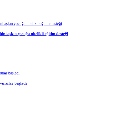
 aşkın çocuğa nitelikli eğitim desteği
vurular başladı