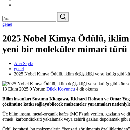
genel
2025 Nobel Kimya Ödülü, iklim d
yeni bir moleküler mimari türü g
Ana Sayfa
genel
2025 Nobel Kimya Ödülü, iklim değişikliği ve su kıtlığı gibi kü
13 Ekim 2025
0 Yorum
Dilek Koyuncu
4 dk okuma
Bilim insanları Susumu Kitagawa, Richard Robson ve Omar Yaghi, mo
çözümüne katkı sağlayabilecek malzemeler yaratmaları nedeniyl
Üç bilim insanı, metal-organik kafes (MOF) adı verilen, gazların ve di
etmek, karbondioksiti yakalamak veya zehirli gazları depolamak gibi u
Ödül komitesi, bu malzemelerin “benzeri görülmemiş özelliklerinden” 