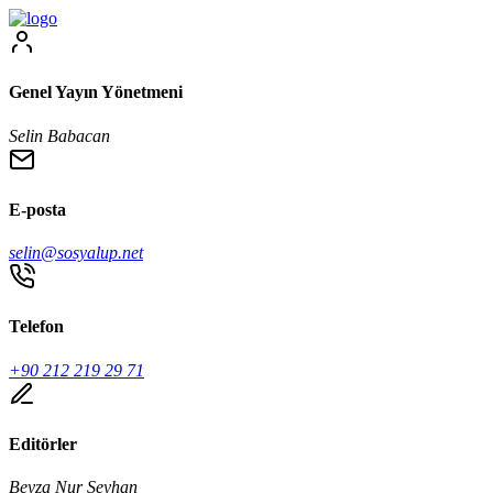
Genel Yayın Yönetmeni
Selin Babacan
E-posta
selin@sosyalup.net
Telefon
+90 212 219 29 71
Editörler
Beyza Nur Seyhan