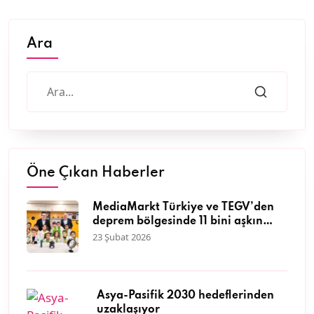
Ara
Öne Çıkan Haberler
MediaMarkt Türkiye ve TEGV’den
deprem bölgesinde 11 bini aşkın
çocuğa nitelikli eğitim desteği
23 Şubat 2026
Asya-Pasifik 2030 hedeflerinden
uzaklaşıyor