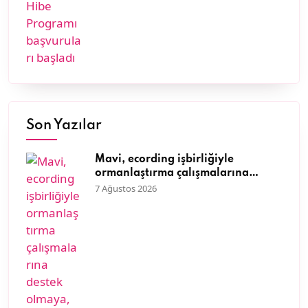
Son Yazılar
Mavi, ecording işbirliğiyle
ormanlaştırma çalışmalarına
destek olmaya, doğaya olan
7 Ağustos 2026
sevgisini müşterileriyle paylaşmaya
devam ediyor.