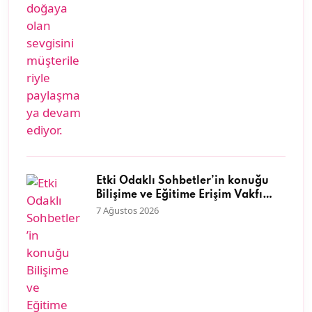
Etki Odaklı Sohbetler’in konuğu
Bilişime ve Eğitime Erişim Vakfı
Genel Müdürü Dr. Neyran
7 Ağustos 2026
Savaşman oldu