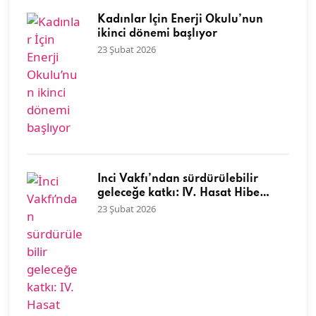
Kadınlar İçin Enerji Okulu’nun
ikinci dönemi başlıyor
23 Şubat 2026
İnci Vakfı’ndan sürdürülebilir
geleceğe katkı: IV. Hasat Hibe
Programı başvuruları başladı
23 Şubat 2026