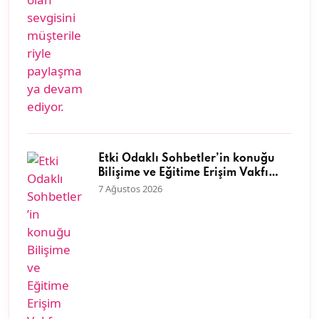
Etki Odaklı Sohbetler’in konuğu
Bilişime ve Eğitime Erişim Vakfı
Genel Müdürü Dr. Neyran
7 Ağustos 2026
Savaşman oldu