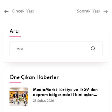
Önceki Yazı
Sonraki Yazı
Ara
Öne Çıkan Haberler
MediaMarkt Türkiye ve TEGV’den
deprem bölgesinde 11 bini aşkın
çocuğa nitelikli eğitim desteği
23 Şubat 2026