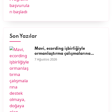
Son Yazılar
Mavi, ecording işbirliğiyle
ormanlaştırma çalışmalarına
destek olmaya, doğaya olan
7 Ağustos 2026
sevgisini müşterileriyle paylaşmaya
devam ediyor.