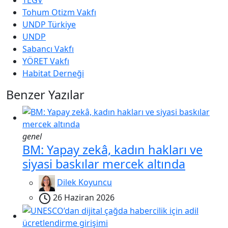
TEGV
Tohum Otizm Vakfı
UNDP Türkiye
UNDP
Sabancı Vakfı
YÖRET Vakfı
Habitat Derneği
Benzer Yazılar
genel
BM: Yapay zekâ, kadın hakları ve
siyasi baskılar mercek altında
Dilek Koyuncu
26 Haziran 2026