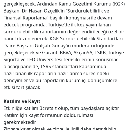
gerçekleşecek. Ardından Kamu Gözetimi Kurumu (KGK)
Başkanı Dr. Hasan Özçelik’in “Sürdürülebilirlik ve
Finansal Raporlama” başlıklı konuşması ile devam
edecek programda, Türkiye’de ilk kez yayımlanan
sürdürülebilirlik raporlarının değerlendirileceği özel bir
panel düzenlenecek. KGK Sürdürülebilirlik Standartları
Daire Başkanı Gülşah Günay’ın moderatörlüğünde
gerçekleşecek ve Garanti BBVA, AkçanSA, TSKB, Türkiye
Sigorta ve TED Üniversitesi temsilcilerinin konuşmacı
olacağı panelde, TSRS standartları kapsamında
hazırlanan ilk raporların hazırlanma sürecindeki
deneyimler ve bu raporların kurum içi dönüşümlere
etkisi tartışılacak.
Katılım ve Kayıt
Etkinliğe katılım ücretsiz olup, tüm paydaşlara açıktır.
Katılım için kayıt formunun doldurulması
gerekmektedir.
Zirveye kayıt olmak ve zirve ile ilgili daha detaylı bilgi