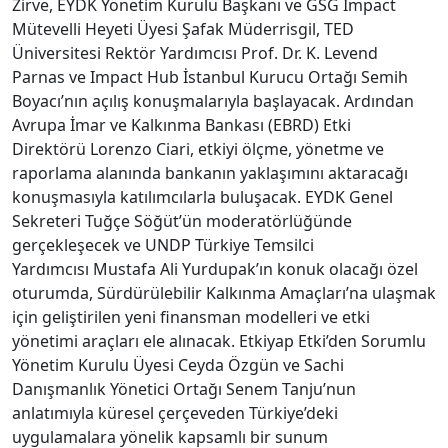
Zirve, EYDK Yönetim Kurulu Başkanı ve GSG Impact
Mütevelli Heyeti Üyesi Şafak Müderrisgil, TED
Üniversitesi Rektör Yardımcısı Prof. Dr. K. Levend
Parnas ve Impact Hub İstanbul Kurucu Ortağı Semih
Boyacı’nın açılış konuşmalarıyla başlayacak. Ardından
Avrupa İmar ve Kalkınma Bankası (EBRD) Etki
Direktörü Lorenzo Ciari, etkiyi ölçme, yönetme ve
raporlama alanında bankanın yaklaşımını aktaracağı
konuşmasıyla katılımcılarla buluşacak. EYDK Genel
Sekreteri Tuğçe Söğüt’ün moderatörlüğünde
gerçekleşecek ve UNDP Türkiye Temsilci
Yardımcısı Mustafa Ali Yurdupak’ın konuk olacağı özel
oturumda, Sürdürülebilir Kalkınma Amaçları’na ulaşmak
için geliştirilen yeni finansman modelleri ve etki
yönetimi araçları ele alınacak. Etkiyap Etki’den Sorumlu
Yönetim Kurulu Üyesi Ceyda Özgün ve Sachi
Danışmanlık Yönetici Ortağı Senem Tanju’nun
anlatımıyla küresel çerçeveden Türkiye’deki
uygulamalara yönelik kapsamlı bir sunum