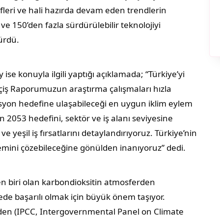
efleri ve hali hazırda devam eden trendlerin
ı ve 150’den fazla sürdürülebilir teknolojiyi
ürdü.
e konuyla ilgili yaptığı açıklamada; “Türkiye’yi
çiş Raporumuzun araştırma çalışmaları hızla
 emisyon hedefine ulaşabileceği en uygun iklim eylem
an 2053 hedefini, sektör ve iş alanı seviyesine
ve yeşil iş fırsatlarını detaylandırıyoruz. Türkiye’nin
klemini çözebileceğine gönülden inanıyoruz” dedi.
n biri olan karbondioksitin atmosferden
ede başarılı olmak için büyük önem taşıyor.
nden (IPCC, Intergovernmental Panel on Climate