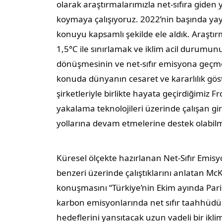
olarak araştırmalarımızla net-sıfıra giden
koymaya çalışıyoruz. 2022’nin başında yay
konuyu kapsamlı şekilde ele aldık. Araştırm
1,5°C ile sınırlamak ve iklim acil durumu
dönüşmesinin ve net-sıfır emisyona geçme
konuda dünyanın cesaret ve kararlılık gö
şirketleriyle birlikte hayata geçirdiğimiz
yakalama teknolojileri üzerinde çalışan gir
yollarına devam etmelerine destek olabilm
Küresel ölçekte hazırlanan Net-Sıfır Emis
benzeri üzerinde çalıştıklarını anlatan M
konuşmasını “Türkiye’nin Ekim ayında Par
karbon emisyonlarında net sıfır taahhüdün
hedeflerini yansıtacak uzun vadeli bir ikl