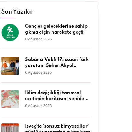
Son Yazılar
Gençler geleceklerine sahip
çıkmak için harekete geçti
6 Ağustos 2026
Sabancı Vakfı 17. sezon fark
yaratanı Seher Akyol
DEFAKOK Derneği ile kıyı
6 Ağustos 2026
ekosisteminin korunmasına
öncülük ediyor
İklim değişikliği tarımsal
üretimin haritasını yeniden
çiziyor
6 Ağustos 2026
İsveç’te ‘sonsuz kimyasallar’