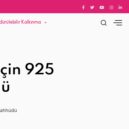
dürülebilir Kalkınma
için 925
dü
taahhüdü