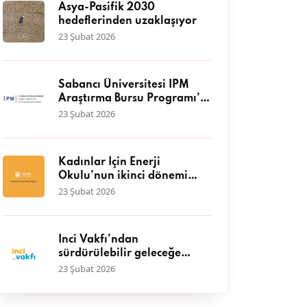
Asya-Pasifik 2030
hedeflerinden uzaklaşıyor
23 Şubat 2026
Sabancı Üniversitesi İPM
Araştırma Bursu Programı’a
başvurular başladı
23 Şubat 2026
Kadınlar İçin Enerji
Okulu’nun ikinci dönemi
başlıyor
23 Şubat 2026
İnci Vakfı’ndan
sürdürülebilir geleceğe
katkı: IV. Hasat Hibe
23 Şubat 2026
Programı başvuruları
başladı