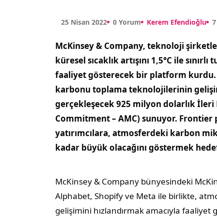
25 Nisan 2022
0 Yorum
Kerem Efendioğlu
7
McKinsey & Company, teknoloji şirketleri
küresel sıcaklık artışını 1,5°C ile sınır
faaliyet gösterecek bir platform kurdu.
karbonu toplama teknolojilerinin gelişi
gerçekleşecek 925 milyon dolarlık İle
Commitment – AMC) sunuyor. Frontier pl
yatırımcılara, atmosferdeki karbon mikt
kadar büyük olacağını göstermek hedef
McKinsey & Company bünyesindeki McKinsey S
Alphabet, Shopify ve Meta ile birlikte, at
gelişimini hızlandırmak amacıyla faaliyet