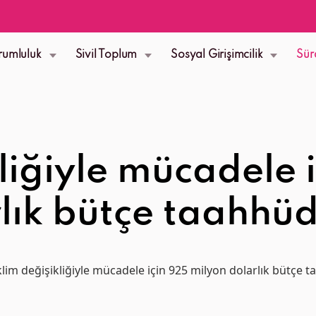
rumluluk
Sivil Toplum
Sosyal Girişimcilik
Sür
kliğiyle mücadele 
lık bütçe taahhü
klim değişikliğiyle mücadele için 925 milyon dolarlık bütçe 