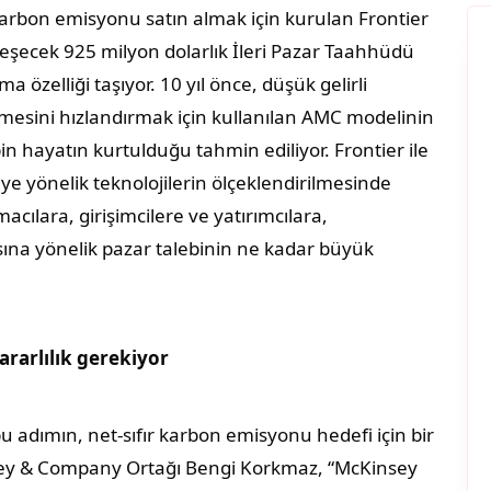
 karbon emisyonu satın almak için kurulan Frontier
kleşecek 925 milyon dolarlık İleri Pazar Taahhüdü
zelliği taşıyor. 10 yıl önce, düşük gelirli
rilmesini hızlandırmak için kullanılan AMC modelinin
bin hayatın kurtulduğu tahmin ediliyor. Frontier ile
ye yönelik teknolojilerin ölçeklendirilmesinde
acılara, girişimcilere ve yatırımcılara,
ına yönelik pazar talebinin ne kadar büyük
ararlılık gerekiyor
n bu adımın, net-sıfır karbon emisyonu hedefi için bir
ey & Company Ortağı Bengi Korkmaz, “McKinsey