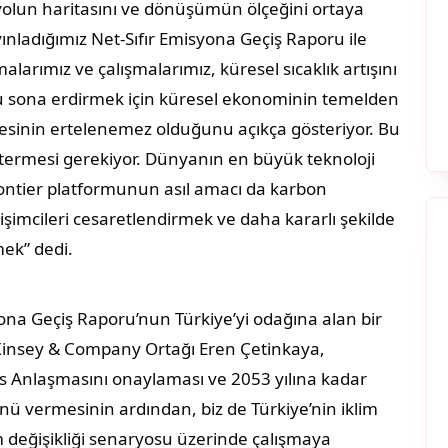
 yolun haritasını ve dönüşümün ölçeğini ortaya
ınladığımız Net-Sıfır Emisyona Geçiş Raporu ile
alarımız ve çalışmalarımız, küresel sıcaklık artışını
nu sona erdirmek için küresel ekonominin temelden
sinin ertelenemez olduğunu açıkça gösteriyor. Bu
stermesi gerekiyor. Dünyanın en büyük teknoloji
 Frontier platformunun asıl amacı da karbon
işimcileri cesaretlendirmek ve daha kararlı şekilde
ek” dedi.
yona Geçiş Raporu’nun Türkiye’yi odağına alan bir
cKinsey & Company Ortağı Eren Çetinkaya,
is Anlaşmasını onaylaması ve 2053 yılına kadar
ü vermesinin ardından, biz de Türkiye’nin iklim
im değişikliği senaryosu üzerinde çalışmaya