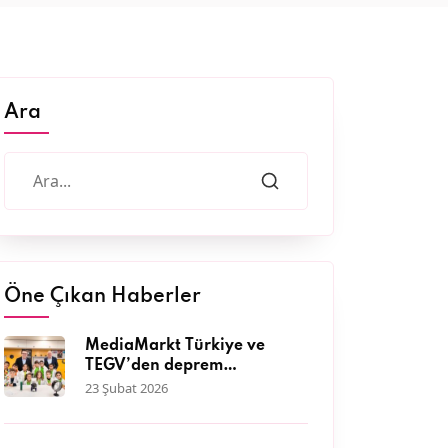
Ara
Öne Çıkan Haberler
MediaMarkt Türkiye ve
TEGV’den deprem
bölgesinde 11 bini aşkın
23 Şubat 2026
çocuğa nitelikli eğitim
desteği