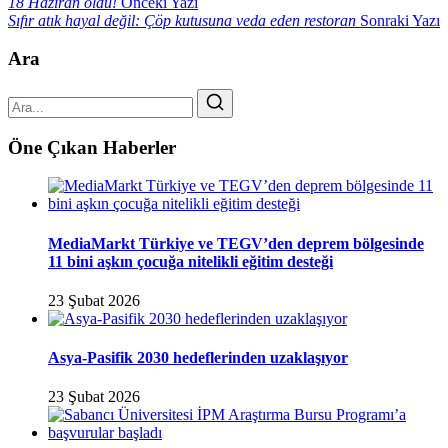
18 Haziran oldu!
Önceki Yazı
Sıfır atık hayal değil: Çöp kutusuna veda eden restoran
Sonraki Yazı
Ara
Öne Çıkan Haberler
MediaMarkt Türkiye ve TEGV’den deprem bölgesinde
11 bini aşkın çocuğa nitelikli eğitim desteği
23 Şubat 2026
Asya-Pasifik 2030 hedeflerinden uzaklaşıyor
23 Şubat 2026