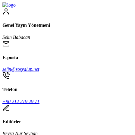
Genel Yayın Yönetmeni
Selin Babacan
E-posta
selin@sosyalup.net
Telefon
+90 212 219 29 71
Editörler
Beyza Nur Seyhan