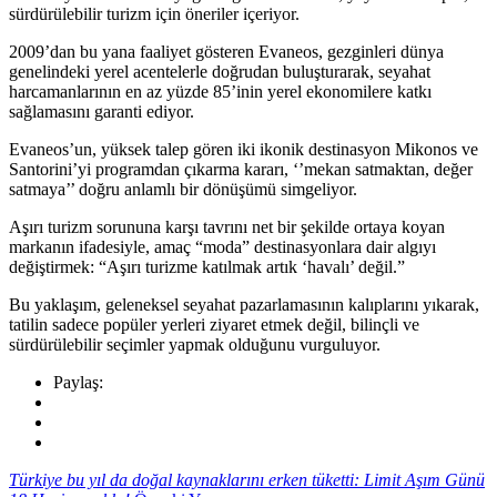
sürdürülebilir turizm için öneriler içeriyor.
2009’dan bu yana faaliyet gösteren Evaneos, gezginleri dünya
genelindeki yerel acentelerle doğrudan buluşturarak, seyahat
harcamanlarının en az yüzde 85’inin yerel ekonomilere katkı
sağlamasını garanti ediyor.
Evaneos’un, yüksek talep gören iki ikonik destinasyon Mikonos ve
Santorini’yi programdan çıkarma kararı, ‘’mekan satmaktan, değer
satmaya’’ doğru anlamlı bir dönüşümü simgeliyor.
Aşırı turizm sorununa karşı tavrını net bir şekilde ortaya koyan
markanın ifadesiyle, amaç “moda” destinasyonlara dair algıyı
değiştirmek: “Aşırı turizme katılmak artık ‘havalı’ değil.”
Bu yaklaşım, geleneksel seyahat pazarlamasının kalıplarını yıkarak,
tatilin sadece popüler yerleri ziyaret etmek değil, bilinçli ve
sürdürülebilir seçimler yapmak olduğunu vurguluyor.
Paylaş:
Türkiye bu yıl da doğal kaynaklarını erken tüketti: Limit Aşım Günü