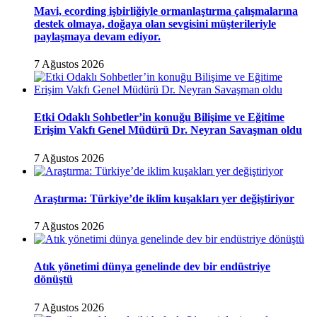
Mavi, ecording işbirliğiyle ormanlaştırma çalışmalarına
destek olmaya, doğaya olan sevgisini müşterileriyle
paylaşmaya devam ediyor.
7 Ağustos 2026
Etki Odaklı Sohbetler’in konuğu Bilişime ve Eğitime
Erişim Vakfı Genel Müdürü Dr. Neyran Savaşman oldu
7 Ağustos 2026
Araştırma: Türkiye’de iklim kuşakları yer değiştiriyor
7 Ağustos 2026
Atık yönetimi dünya genelinde dev bir endüstriye
dönüştü
7 Ağustos 2026