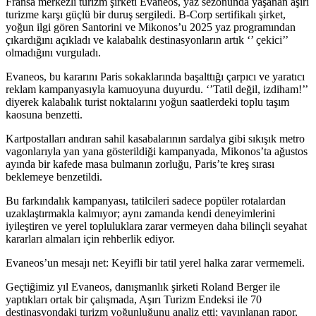
Fransa merkezli turizm şirketi Evaneos, yaz sezonunda yaşanan aşırı
turizme karşı güçlü bir duruş sergiledi. B-Corp sertifikalı şirket,
yoğun ilgi gören Santorini ve Mikonos’u 2025 yaz programından
çıkardığını açıkladı ve kalabalık destinasyonların artık ‘’ çekici’’
olmadığını vurguladı.
Evaneos, bu kararını Paris sokaklarında başalttığı çarpıcı ve yaratıcı
reklam kampanyasıyla kamuoyuna duyurdu. ‘’Tatil değil, izdiham!’’
diyerek kalabalık turist noktalarını yoğun saatlerdeki toplu taşım
kaosuna benzetti.
Kartpostalları andıran sahil kasabalarının sardalya gibi sıkışık metro
vagonlarıyla yan yana gösterildiği kampanyada, Mikonos’ta ağustos
ayında bir kafede masa bulmanın zorluğu, Paris’te kreş sırası
beklemeye benzetildi.
Bu farkındalık kampanyası, tatilcileri sadece popüler rotalardan
uzaklaştırmakla kalmıyor; aynı zamanda kendi deneyimlerini
iyileştiren ve yerel topluluklara zarar vermeyen daha bilinçli seyahat
kararları almaları için rehberlik ediyor.
Evaneos’un mesajı net: Keyifli bir tatil yerel halka zarar vermemeli.
Geçtiğimiz yıl Evaneos, danışmanlık şirketi Roland Berger ile
yaptıkları ortak bir çalışmada, Aşırı Turizm Endeksi ile 70
destinasyondaki turizm yoğunluğunu analiz etti; yayınlanan rapor,