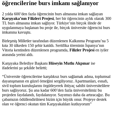
öğrencilerine burs imkanı sağlanıyor
2 yılda 600’den fazla öğrencinin burs almasına imkan sağlayan
Karşıyaka’nın Filizleri Projesi
, her bir öğrencinin aylık olarak 300
TL burs almasına imkan sağlıyor. Türkiye’nin birçok ilinde de
uygulanmaya başlanan bu proje ile, birçok üniversite öğrencisi burs
imkanına kavuştu.
Birleşmiş Milletler tarafından düzenlenen Kalkınma Programı’na 5
kıta 30 ülkeden 150 şehir katıldı. Sertifika töreninin İspanya’nın
Vitoria kentinden düzenlenen programda,
Filizler Projesi
en iyiler
arasında yerini aldı.
Karşıyaka Belediye Başkanı
Hüseyin Mutlu Akpınar
ise
ifadelerini şu şekilde belirtti;
“Üniversite öğrencilerine karşılıksız burs sağlamak adına, toplumsal
dayanışmanın en güzel örneğini sergiliyoruz. Apartmanları, esnafı,
sivil toplum kuruluşlarını örgütleyerek ihtiyaç sahibi üniversitelilere
burs sağlıyoruz. Şu ana kadar 600’den fazla üniversitelimiz bu
projeden faydalandı, faydalanıyor. Sayımızı daha da artıracağız. Bu
çabamızın ödüllendirilmesi bizim için büyük onur. Projeye destek
olan ve öğrenci okutan tüm Karşıyakalıları kutluyorum”