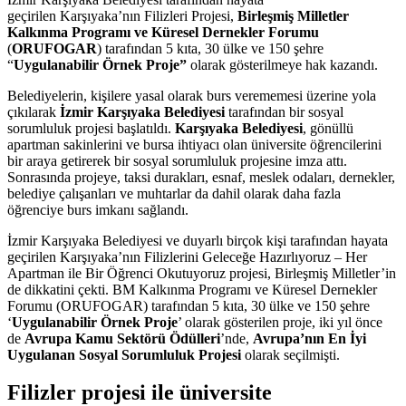
geçirilen Karşıyaka’nın Filizleri Projesi,
Birleşmiş Milletler
Kalkınma Programı ve Küresel Dernekler Forumu
(
ORUFOGAR
) tarafından 5 kıta, 30 ülke ve 150 şehre
“
Uygulanabilir Örnek Proje”
olarak gösterilmeye hak kazandı.
Belediyelerin, kişilere yasal olarak burs verememesi üzerine yola
çıkılarak
İzmir Karşıyaka Belediyesi
tarafından bir sosyal
sorumluluk projesi başlatıldı.
Karşıyaka Belediyesi
, gönüllü
apartman sakinlerini ve bursa ihtiyacı olan üniversite öğrencilerini
bir araya getirerek bir sosyal sorumluluk projesine imza attı.
Sonrasında projeye, taksi durakları, esnaf, meslek odaları, dernekler,
belediye çalışanları ve muhtarlar da dahil olarak daha fazla
öğrenciye burs imkanı sağlandı.
İzmir Karşıyaka Belediyesi ve duyarlı birçok kişi tarafından hayata
geçirilen Karşıyaka’nın Filizlerini Geleceğe Hazırlıyoruz – Her
Apartman ile Bir Öğrenci Okutuyoruz projesi, Birleşmiş Milletler’in
de dikkatini çekti. BM Kalkınma Programı ve Küresel Dernekler
Forumu (ORUFOGAR) tarafından 5 kıta, 30 ülke ve 150 şehre
‘
Uygulanabilir Örnek Proje
’ olarak gösterilen proje, iki yıl önce
de
Avrupa Kamu Sektörü Ödülleri
’nde,
Avrupa’nın En İyi
Uygulanan Sosyal Sorumluluk Projesi
olarak seçilmişti.
Filizler projesi ile üniversite