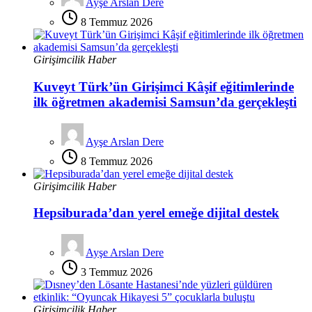
Ayşe Arslan Dere
8 Temmuz 2026
Girişimcilik Haber
Kuveyt Türk’ün Girişimci Kâşif eğitimlerinde
ilk öğretmen akademisi Samsun’da gerçekleşti
Ayşe Arslan Dere
8 Temmuz 2026
Girişimcilik Haber
Hepsiburada’dan yerel emeğe dijital destek
Ayşe Arslan Dere
3 Temmuz 2026
Girişimcilik Haber