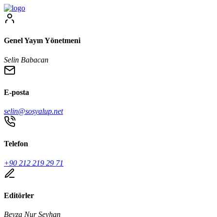
Genel Yayın Yönetmeni
Selin Babacan
E-posta
selin@sosyalup.net
Telefon
+90 212 219 29 71
Editörler
Beyza Nur Seyhan