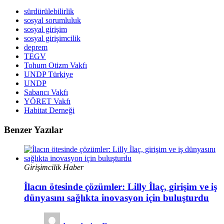
sürdürülebilirlik
sosyal sorumluluk
sosyal girişim
sosyal girişimcilik
deprem
TEGV
Tohum Otizm Vakfı
UNDP Türkiye
UNDP
Sabancı Vakfı
YÖRET Vakfı
Habitat Derneği
Benzer Yazılar
Girişimcilik Haber
İlacın ötesinde çözümler: Lilly İlaç, girişim ve iş
dünyasını sağlıkta inovasyon için buluşturdu