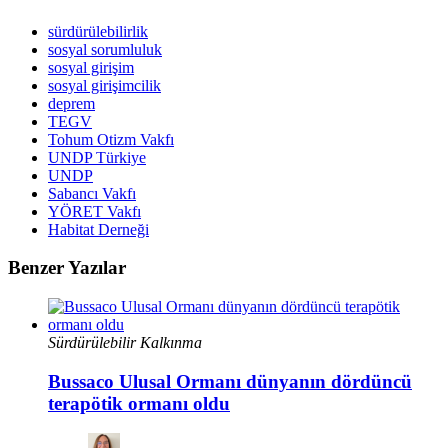
sürdürülebilirlik
sosyal sorumluluk
sosyal girişim
sosyal girişimcilik
deprem
TEGV
Tohum Otizm Vakfı
UNDP Türkiye
UNDP
Sabancı Vakfı
YÖRET Vakfı
Habitat Derneği
Benzer Yazılar
Sürdürülebilir Kalkınma
Bussaco Ulusal Ormanı dünyanın dördüncü
terapötik ormanı oldu