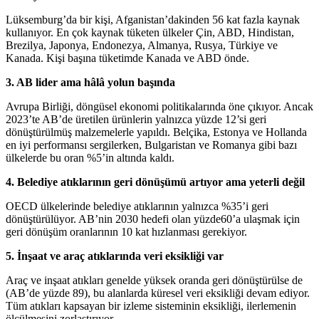
Lüksemburg’da bir kişi, Afganistan’dakinden 56 kat fazla kaynak
kullanıyor. En çok kaynak tüketen ülkeler Çin, ABD, Hindistan,
Brezilya, Japonya, Endonezya, Almanya, Rusya, Türkiye ve
Kanada. Kişi başına tüketimde Kanada ve ABD önde.
3. AB lider ama hâlâ yolun başında
Avrupa Birliği, döngüsel ekonomi politikalarında öne çıkıyor. Ancak
2023’te AB’de üretilen ürünlerin yalnızca yüzde 12’si geri
dönüştürülmüş malzemelerle yapıldı. Belçika, Estonya ve Hollanda
en iyi performansı sergilerken, Bulgaristan ve Romanya gibi bazı
ülkelerde bu oran %5’in altında kaldı.
4. Belediye atıklarının geri dönüşümü artıyor ama yeterli değil
OECD ülkelerinde belediye atıklarının yalnızca %35’i geri
dönüştürülüyor. AB’nin 2030 hedefi olan yüzde60’a ulaşmak için
geri dönüşüm oranlarının 10 kat hızlanması gerekiyor.
5. İnşaat ve araç atıklarında veri eksikliği var
Araç ve inşaat atıkları genelde yüksek oranda geri dönüştürülse de
(AB’de yüzde 89), bu alanlarda küresel veri eksikliği devam ediyor.
Tüm atıkları kapsayan bir izleme sisteminin eksikliği, ilerlemenin
ölçülmesini zorlaştırıyor.