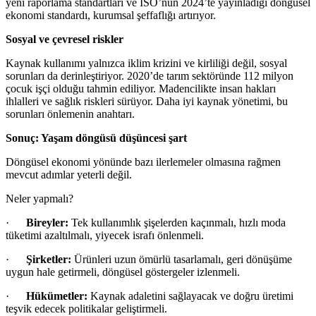
yeni raporlama standartları ve ISO’nun 2024’te yayınladığı döngüsel
ekonomi standardı, kurumsal şeffaflığı artırıyor.
Sosyal ve çevresel riskler
Kaynak kullanımı yalnızca iklim krizini ve kirliliği değil, sosyal
sorunları da derinleştiriyor. 2020’de tarım sektöründe 112 milyon
çocuk işçi olduğu tahmin ediliyor. Madencilikte insan hakları
ihlalleri ve sağlık riskleri sürüyor. Daha iyi kaynak yönetimi, bu
sorunları önlemenin anahtarı.
Sonuç: Yaşam döngüsü düşüncesi şart
Döngüsel ekonomi yönünde bazı ilerlemeler olmasına rağmen
mevcut adımlar yeterli değil.
Neler yapmalı?
·
Bireyler:
Tek kullanımlık şişelerden kaçınmalı, hızlı moda
tüketimi azaltılmalı, yiyecek israfı önlenmeli.
·
Şirketler:
Ürünleri uzun ömürlü tasarlamalı, geri dönüşüme
uygun hale getirmeli, döngüsel göstergeler izlenmeli.
·
Hükümetler:
Kaynak adaletini sağlayacak ve doğru üretimi
teşvik edecek politikalar geliştirmeli.