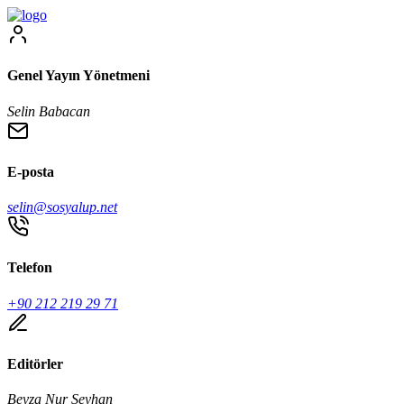
Genel Yayın Yönetmeni
Selin Babacan
E-posta
selin@sosyalup.net
Telefon
+90 212 219 29 71
Editörler
Beyza Nur Seyhan