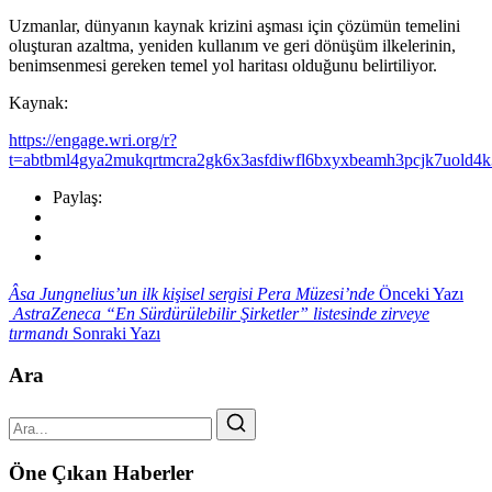
Uzmanlar, dünyanın kaynak krizini aşması için çözümün temelini
oluşturan azaltma, yeniden kullanım ve geri dönüşüm ilkelerinin,
benimsenmesi gereken temel yol haritası olduğunu belirtiliyor.
Kaynak:
https://engage.wri.org/r?
t=abtbml4gya2mukqrtmcra2gk6x3asfdiwfl6bxyxbeamh3pcjk7uold
Paylaş:
Âsa Jungnelius’un ilk kişisel sergisi Pera Müzesi’nde
Önceki Yazı
AstraZeneca “En Sürdürülebilir Şirketler” listesinde zirveye
tırmandı
Sonraki Yazı
Ara
Öne Çıkan Haberler