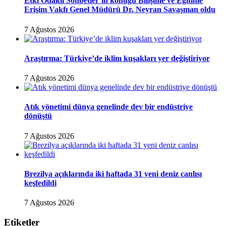
Etki Odaklı Sohbetler’in konuğu Bilişime ve Eğitime
Erişim Vakfı Genel Müdürü Dr. Neyran Savaşman oldu
7 Ağustos 2026
Araştırma: Türkiye’de iklim kuşakları yer değiştiriyor
7 Ağustos 2026
Atık yönetimi dünya genelinde dev bir endüstriye
dönüştü
7 Ağustos 2026
Brezilya açıklarında iki haftada 31 yeni deniz canlısı
keşfedildi
7 Ağustos 2026
Etiketler