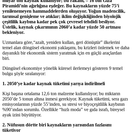
milyar ton kaynak kullanıyor; bu rakam, – 16 bin Giza
Piramidi’nin ağırlığına eşdeğer. Bu kaynakların yüzde 75’i
yenilenemeyen hammaddelerden oluşuyor. Yoğun madencilik,
tarımsal genişleme ve atıklar; iklim değişikliğinden biyolojik
çeşitlilik kaybına kadar pek çok çevresel tehdidi besliyor.
Üstelik, kaynak çıkarımının 2060’a kadar yüzde 50 artması
bekleniyor.
Uzmanlara göre,“azalt, yeniden kullan, geri dönüştür” ilkelerini
temel alan döngüsel ekonomi yaklaşımı, bu krizleri önlemek ve daha
dayanıklı bir ekonomik sistem yaratmak için en güçlü araçlardan
biri.
Düngüsel ekonomiye yönelik küresel ilerlemeyi gösteren 9 temel
bulgu şöyle sıralanıyor:
1. 2050’ye kadar kaynak tüketimi yarıya indirilmeli
Kişi başına ortalama 12,6 ton malzeme kullanılıyor; bu miktarın
2050’de 5 tonun altına inmesi gerekiyor. Kaynak tüketimi, sera gazı
emisyonlarının yüzde 55’inden, su stresi ve biyoçeşitlilik kaybının
%90’ından sorumlu. Özellikle “hızlı moda” ve gıda israfı, bireysel
ayak izini büyütüyor.
2. Nüfusun dörtte biri kaynakların yarısından fazlasını
tüketiyor