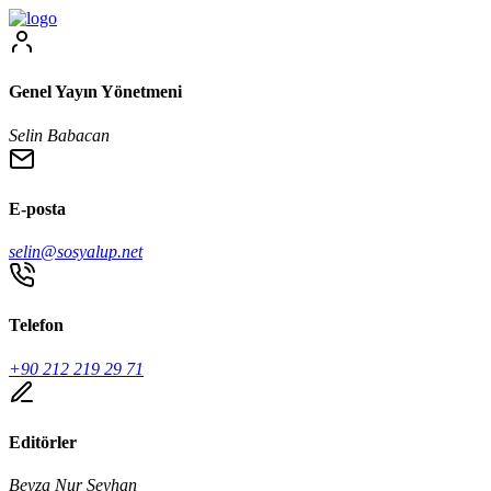
Genel Yayın Yönetmeni
Selin Babacan
E-posta
selin@sosyalup.net
Telefon
+90 212 219 29 71
Editörler
Beyza Nur Seyhan