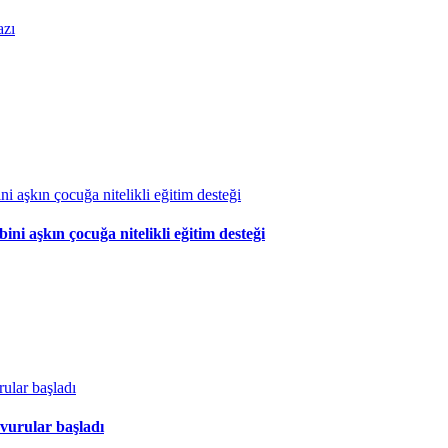
azı
 aşkın çocuğa nitelikli eğitim desteği
vurular başladı