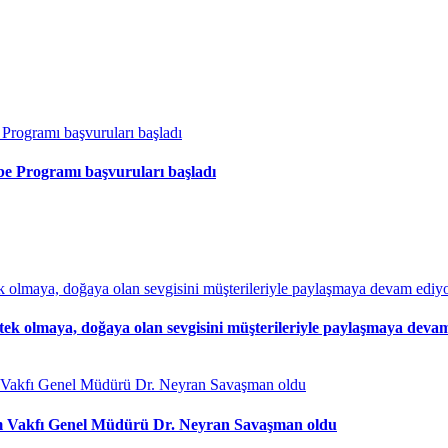
ibe Programı başvuruları başladı
stek olmaya, doğaya olan sevgisini müşterileriyle paylaşmaya devam
şim Vakfı Genel Müdürü Dr. Neyran Savaşman oldu