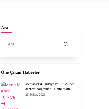
Ara
Öne Çıkan Haberler
MediaMarkt Türkiye ve TEGV’den
deprem bölgesinde 11 bini aşkın
çocuğa nitelikli eğitim desteği
23 Şubat 2026