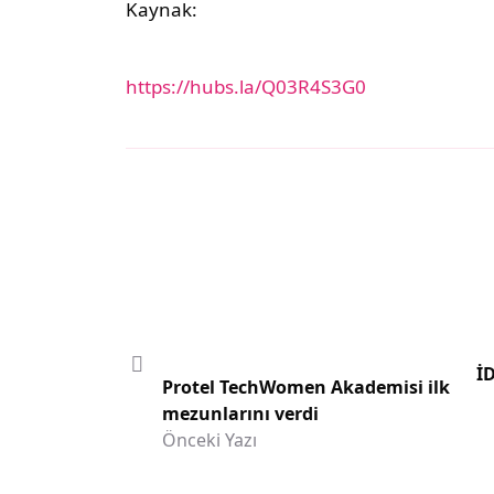
Kaynak:
https://hubs.la/Q03R4S3G0
İD
Protel TechWomen Akademisi ilk
mezunlarını verdi
Önceki Yazı