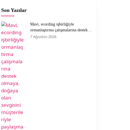
Son Yazılar
Mavi, ecording işbirliğiyle
ormanlaştırma çalışmalarına destek
olmaya, doğaya olan sevgisini
7 Ağustos 2026
müşterileriyle paylaşmaya devam
ediyor.