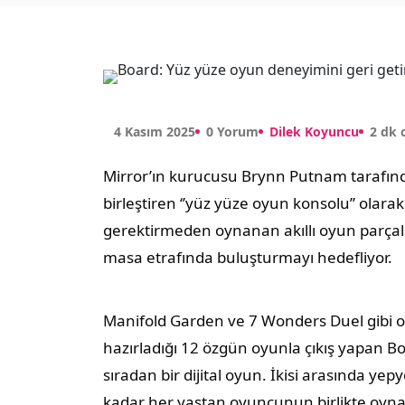
4 Kasım 2025
0 Yorum
Dilek Koyuncu
2 dk
Mirror’ın kurucusu Brynn Putnam tarafından
birleştiren ‘’yüz yüze oyun konsolu’’ olara
gerektirmeden oynanan akıllı oyun parçalar
masa etrafında buluşturmayı hedefliyor.
Manifold Garden ve 7 Wonders Duel gibi oy
hazırladığı 12 özgün oyunla çıkış yapan Bo
sıradan bir dijital oyun. İkisi arasında yep
kadar her yaştan oyuncunun birlikte oyna