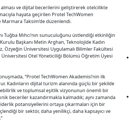
ması ve dijital becerilerini geliştirerek otelcilikte
 amacıyla hayata geçirilen Protel TechWomen
he Marmara Taksim’de düzenlendi.
ı Tuğba Mıhcı’nın sunuculuğunu üstlendiği etkinliğin
 Kurulu Başkanı Metin Arghan, Teknolojide Kadın
, Özyeğin Üniversitesi Uygulamalı Bilimler Fakültesi
Üniversitesi Otel Yöneticiliği Bölümü Öğretim Üyesi
konuşmada, “Protel TechWomen Akademisi’nin ilk
. Kadınların dijital turizm alanında güçlü bir şekilde
bilirlik ve toplumsal eşitlik vizyonunun önemli bir
eknik beceriler kazandırmakla kalmadık; aynı zamanda
iderlik potansiyellerini ortaya çıkarmaları için bir
lendiği bir sektör, daha yenilikçi, daha kapsayıcı ve
.”