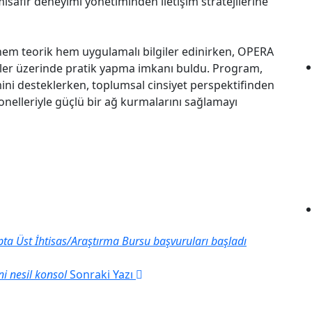
isafir deneyimi yönetiminden iletişim stratejilerine
a hem teorik hem uygulamalı bilgiler edinirken, OPERA
mler üzerinde pratik yapma imkanı buldu. Program,
imini desteklerken, toplumsal cinsiyet perspektifinden
yonelleriyle güçlü bir ağ kurmalarını sağlamayı
ıpta Üst İhtisas/Araştırma Bursu başvuruları başladı
i nesil konsol
Sonraki Yazı