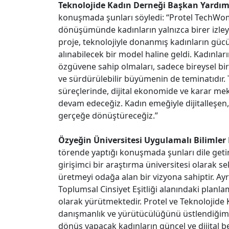
Teknolojide Kadın Derneği Başkan Yardım
konuşmada şunları söyledi: “Protel TechWom
dönüşümünde kadınların yalnızca birer izley
proje, teknolojiyle donanmış kadınların gü
alınabilecek bir model haline geldi. Kadınların
özgüvene sahip olmaları, sadece bireysel b
ve sürdürülebilir büyümenin de teminatıdır. 
süreçlerinde, dijital ekonomide ve karar me
devam edeceğiz. Kadın emeğiyle dijitalleşen, 
gerçeğe dönüştüreceğiz.”
Özyeğin Üniversitesi Uygulamalı Bilimler
törende yaptığı konuşmada şunları dile getir
girişimci bir araştırma üniversitesi olarak s
üretmeyi odağa alan bir vizyona sahiptir. Ayr
Toplumsal Cinsiyet Eşitliği alanındaki planl
olarak yürütmektedir. Protel ve Teknolojide
danışmanlık ve yürütücülüğünü üstlendiğim
dönüş yapacak kadınların güncel ve dijital b