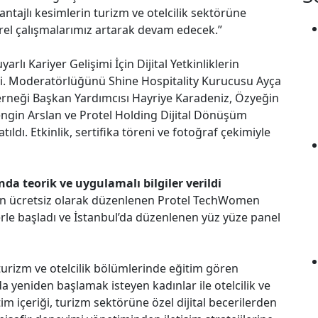
ajlı kesimlerin turizm ve otelcilik sektörüne
rel çalışmalarımız artarak devam edecek.”
lı Kariyer Gelişimi İçin Dijital Yetkinliklerin
eşti. Moderatörlüğünü Shine Hospitality Kurucusu Ayça
Derneği Başkan Yardımcısı Hayriye Karadeniz, Özyeğin
engin Arslan ve Protel Holding Dijital Dönüşüm
dı. Etkinlik, sertifika töreni ve fotoğraf çekimiyle
nda teorik ve uygulamalı bilgiler verildi
men ücretsiz olarak düzenlenen Protel TechWomen
lerle başladı ve İstanbul’da düzenlenen yüz yüze panel
urizm ve otelcilik bölümlerinde eğitim gören
a yeniden başlamak isteyen kadınlar ile otelcilik ve
im içeriği, turizm sektörüne özel dijital becerilerden