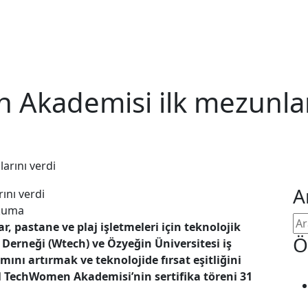
Akademisi ilk mezunlar
arını verdi
A
kuma
bar, pastane ve plaj işletmeleri için teknolojik
Ö
Derneği (Wtech) ve Özyeğin Üniversitesi iş
mını artırmak ve teknolojide fırsat eşitliğini
l TechWomen Akademisi’nin sertifika töreni 31