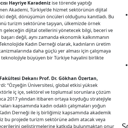
cısı Hayriye Karadeniz
ise törende yaptığı
en Akademi, Türkiye’de hizmet sektörünün dijital
ici değil, dönüşümün öncüleri olduğunu kanıtladı. Bu
cünü turizm sektörüne taşıyan, ülkemizde örnek
 geleceğin dijital otellerini yönetecek bilgi, beceri ve
ir başarı değil, aynı zamanda ekonomik kalkınmanın
Teknolojide Kadın Derneği olarak, kadınların üretim
kanizmalarında daha güçlü yer alması için çalışmaya
teknolojiyle büyüyen bir Türkiye hayalini birlikte
 Fakültesi Dekanı Prof. Dr. Gökhan Özertan,
di: “Özyeğin Üniversitesi, global etkisi yüksek
ektörle iç içe, sektörel ve toplumsal sorunlara çözüm
ıca 2017 yılından itibaren ortaya koyduğu stratejiyle
amaları kapsamında kadın odaklı çalışmaları yoğun
 Kadın Derneği ile iş birliğimiz kapsamında akademik
iz bu projede turizm sektörüne adım atacak veya
S
ecerilerini geliştirmelerine katkıda bulunmaktan onur