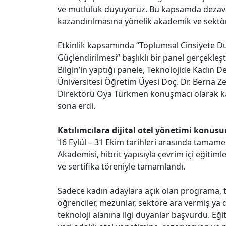
ve mutluluk duyuyoruz. Bu kapsamda dezavant
kazandırılmasına yönelik akademik ve sektö
Etkinlik kapsamında “Toplumsal Cinsiyete Duyar
Güçlendirilmesi” başlıklı bir panel gerçekl
Bilgin’in yaptığı panele, Teknolojide Kadın 
Üniversitesi Öğretim Üyesi Doç. Dr. Berna Z
Direktörü Oya Türkmen konuşmacı olarak katıl
sona erdi.
Katılımcılara dijital otel yönetimi konusu
16 Eylül – 31 Ekim tarihleri arasında tama
Akademisi, hibrit yapısıyla çevrim içi eğitim
ve sertifika töreniyle tamamlandı.
Sadece kadın adaylara açık olan programa, t
öğrenciler, mezunlar, sektöre ara vermiş ya d
teknoloji alanına ilgi duyanlar başvurdu. Eğit