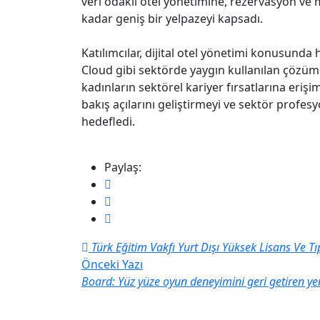
veri odaklı otel yönetimine, rezervasyon ve m
kadar geniş bir yelpazeyi kapsadı.
Katılımcılar, dijital otel yönetimi konusund
Cloud gibi sektörde yaygın kullanılan çözü
kadınların sektörel kariyer fırsatlarına eriş
bakış açılarını geliştirmeyi ve sektör profes
hedefledi.
Paylaş:
Türk Eğitim Vakfı Yurt Dışı Yüksek Lisans Ve T
Önceki Yazı
Board: Yüz yüze oyun deneyimini geri getiren yen