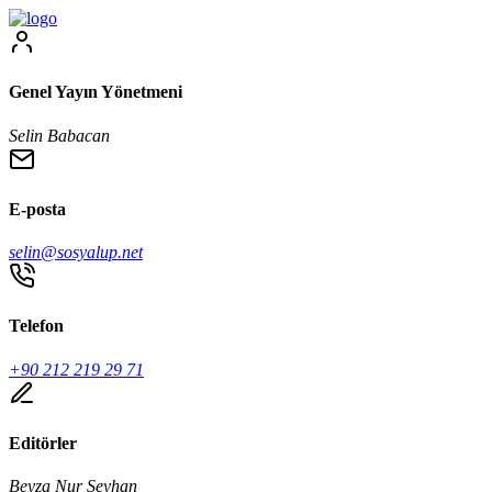
Genel Yayın Yönetmeni
Selin Babacan
E-posta
selin@sosyalup.net
Telefon
+90 212 219 29 71
Editörler
Beyza Nur Seyhan