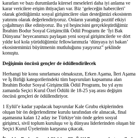
kararları ve bazı durumlarda küresel meseleleri daha iyi anlama ve
karar vericilere erişim ihtiyaçları var. Biz ‘geleceğin habercileri’
olarak gördüğümüz sosyal girişimcilere olan desteğimizi ekosistem
yatırımı olarak değerlendiriyoruz. Onların yarattığı pozitif etkiyi
çoğaltmayı ilke ediniyoruz. Bu yıl beşincisini gerçekleştirdiğimiz
İbrahim Bodur Sosyal Girişimcilik Ödül Programı ile ‘İyi Bak
Dünyana’ heyecanımızı paylaşan yeni sosyal girişimcilerle ve dört
yıldır kol kola yürüdüğümüz fellowlarımızla ‘dünyaya iyi bakan’
ekosistemimizi büyütmenin mutluluğunu yaşıyoruz” şeklinde
konuştu.
Değişimin öncüsü gençler de ödüllendirilecek
Herhangi bir konu sınırlaması olmaksızın, Erken Aşama, İleri Aşama
ve İş Birliği kategorilerindeki tüm başvuruları kapsamına alan
İbrahim Bodur Sosyal Girişimcilik Ödül Programı, bu yıl aynı
zamanda Seçici Kurul Özel Ödülü ile 18-25 yaş arası değişim
öncüsü gençleri de ödüllendiriyor.
1 Eylül’e kadar yapılacak başvurular Kale Grubu ekiplerinden
oluşan bir ön değerlendirme kurulu tarafından ele alınacak, final
aşamasına kalan 12 aday ise Türkiye’nin önde gelen sosyal
girişimci, sivil toplum kuruluşu ve iş dünyası liderlerinden oluşan bir
Seçici Kurul Üyelerinin karşısına çıkacak.