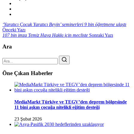
‘Yaratıcı Çocuk Yaratıcı Beyin’ seminerleri 9 bin öğretmene ulaştı
Önceki Yazı
107 bin imza Temiz Hava Hakkı için mecliste
Sonraki Yazı
Ara
Öne Çıkan Haberler
MediaMarkt Türkiye ve TEGV’den deprem bölgesinde
11 bini aşkın çocuğa nitelikli eğitim desteği
23 Şubat 2026