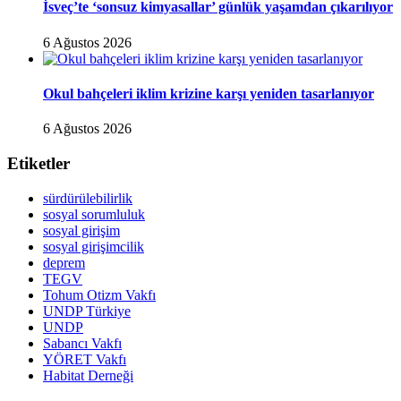
İsveç’te ‘sonsuz kimyasallar’ günlük yaşamdan çıkarılıyor
6 Ağustos 2026
Okul bahçeleri iklim krizine karşı yeniden tasarlanıyor
6 Ağustos 2026
Etiketler
sürdürülebilirlik
sosyal sorumluluk
sosyal girişim
sosyal girişimcilik
deprem
TEGV
Tohum Otizm Vakfı
UNDP Türkiye
UNDP
Sabancı Vakfı
YÖRET Vakfı
Habitat Derneği