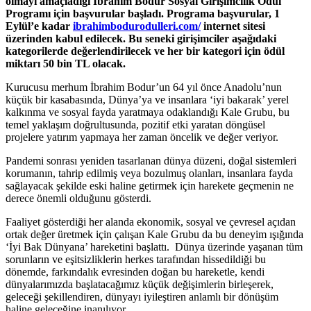
olmayı amaçladığı İbrahim Bodur Sosyal Girişimcilik Ödül
Programı için başvurular başladı. Programa başvurular, 1
Eylül’e kadar
ibrahimbodurodulleri.com/
internet sitesi
üzerinden kabul edilecek.
Bu seneki girişimciler aşağıdaki
kategorilerde değerlendirilecek ve her bir kategori için ödül
miktarı 50 bin TL olacak.
Kurucusu merhum İbrahim Bodur’un 64 yıl önce Anadolu’nun
küçük bir kasabasında, Dünya’ya ve insanlara ‘iyi bakarak’ yerel
kalkınma ve sosyal fayda yaratmaya odaklandığı Kale Grubu, bu
temel yaklaşım doğrultusunda, pozitif etki yaratan döngüsel
projelere yatırım yapmaya her zaman öncelik ve değer veriyor.
Pandemi sonrası yeniden tasarlanan dünya düzeni, doğal sistemleri
korumanın, tahrip edilmiş veya bozulmuş olanları, insanlara fayda
sağlayacak şekilde eski haline getirmek için harekete geçmenin ne
derece önemli olduğunu gösterdi.
Faaliyet gösterdiği her alanda ekonomik, sosyal ve çevresel açıdan
ortak değer üretmek için çalışan Kale Grubu da bu deneyim ışığında
‘İyi Bak Dünyana’ hareketini başlattı. Dünya üzerinde yaşanan tüm
sorunların ve eşitsizliklerin herkes tarafından hissedildiği bu
dönemde, farkındalık evresinden doğan bu hareketle, kendi
dünyalarımızda başlatacağımız küçük değişimlerin birleşerek,
geleceği şekillendiren, dünyayı iyileştiren anlamlı bir dönüşüm
haline geleceğine inanılıyor.