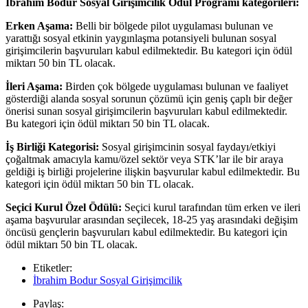
İbrahim Bodur Sosyal Girişimcilik Ödül Programı kategorileri:
Erken Aşama:
Belli bir bölgede pilot uygulaması bulunan ve
yarattığı sosyal etkinin yaygınlaşma potansiyeli bulunan sosyal
girişimcilerin başvuruları kabul edilmektedir. Bu kategori için ödül
miktarı 50 bin TL olacak.
İleri Aşama:
Birden çok bölgede uygulaması bulunan ve faaliyet
gösterdiği alanda sosyal sorunun çözümü için geniş çaplı bir değer
önerisi sunan sosyal girişimcilerin başvuruları kabul edilmektedir.
Bu kategori için ödül miktarı 50 bin TL olacak.
İş Birliği Kategorisi:
Sosyal girişimcinin sosyal faydayı/etkiyi
çoğaltmak amacıyla kamu/özel sektör veya STK’lar ile bir araya
geldiği iş birliği projelerine ilişkin başvurular kabul edilmektedir. Bu
kategori için ödül miktarı 50 bin TL olacak.
Seçici Kurul Özel Ödülü:
Seçici kurul tarafından tüm erken ve ileri
aşama başvurular arasından seçilecek, 18-25 yaş arasındaki değişim
öncüsü gençlerin başvuruları kabul edilmektedir. Bu kategori için
ödül miktarı 50 bin TL olacak.
Etiketler:
İbrahim Bodur Sosyal Girişimcilik
Paylaş: