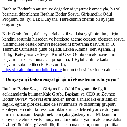
İbrahim Bodur’un anısını ve değerlerini yaşatmak amacıyla, bu yıl
beşincisi düzenlenen İbrahim Bodur Sosyal Girişimcilik Ödül
Programı da ‘İyi Bak Dünyana’ Hareketinin önemli bir ayağını
oluşturuyor.
Kale Grubu’nun, daha eşit, daha adil ve daha yeşil bir dünya için
kendini sorumlu hisseden ve harekete geçme cesareti gösteren sosyal
girişimcilere destek olmayı hedeflediği programa başvurular, 10
Temmuz Cumartesi günü başladı. Erken Aşama, İleri Aşama, İş
Birliği Kategorisi ve Seçici Kurul Özel Ödülü olmak üzere tüm
başvuruları kapsamına alan programa, 1 Eylül tarihine kadar
başvuru kabul edilecek. Başvurular,
https://ibrahimbodurodulleri.com/
internet sitesi üzerinden alınacak.
“Dünyaya iyi bakan sosyal girişimci ekosistemimiz büyüyor”
İbrahim Bodur Sosyal Girişimcilik Ödül Programı ile ilgili
açıklamalarda bulunanKale Grubu Başkanı ve CEO’su Zeynep
Bodur Okyay, “Sosyal girişimciler, farklı alanlardaki eşitsizlikler,
sağlık, eğitim gibi özellikle de savunmasız ve dışlanmış grupları
etkileyen en ciddi küresel zorluklarla mücadele ediyor ve dünyanın
tüm manzarasını değiştirmek için çaba gösteriyorlar. Maksimum
etkiyi elde etmek ve kamuoyunda farkındalık yaratmak içinse daha
fazla görünürlük, güvenilirlik, finansmana erişim, olumlu politika