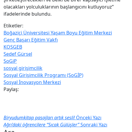
olacakları yolculuklarının başlangıcını kutluyoruz”
ifadelerinde bulundu.
Etiketler:
Boğaziçi Üniversitesi Yaşam Boyu Eğitim Merkezi
Genç Başarı Eğitim Vakfı
KOSGEB
Sedef Gürsel
SoGiP
sosyal girişimcilik
Sosyal Girişimcilik Programı (SoGİP)
Sosyal İnovasyon Merkezi
Paylaş:
Biryudumkitap pasajları artık sesli!
Önceki Yazı
Ağrı’daki öğrencilere “Sıcak Gülüşler”
Sonraki Yazı