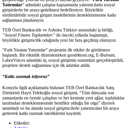
Yatırımlar
” adındaki çalışma kapsamında yatırımcılarla sosyal
girişimlerin bir araya getirilmesi hedefleniyor. Böylelikle
sürdürülebilir sosyal girişim modellerinin desteklenmesine katkı
sağlanması planlanıyor.
TEB Özel Bankacılık ve Ashoka Türkiye arasındaki iş birliği,
“Sosyal Finans Toplantıları”
ile önceki yıllarda başlamıştı,
böylelikle girişimcilik odağında yeni bir faza geçilmiş olunuyor.
“Fark Yaratan Yatırımlar” projesinin ilk etkiler de görülmeye
başlandı. Bir etkinlik düzenlenirken good4trust.org, E-Bursum,
LaborVoices adındaki üç sosyal girişimin sunumları gerçekleştirildi,
projelere destek sağlanması için ilk adımlar atıldı.
“Katkı sunmak istiyoruz”
Konuyla ilgili açıklamada bulunan TEB Özel Bankacılık Satış
Direktörü Hayri Telekoğlu sosyal girişimi, “Tüm dünyada son
zamanlarda en özenle çalışılan ve her kesimin yeni ağlar, topluluklar
tarafından desteklenmesinde hemfikir olduğu bir olgu” diyerek
tanımladı ve bu alanda sosyal girişimcilerle yatırımcıları bir araya
getirerek katkı sunmak istediklerini kaydetti.
Etiketler: