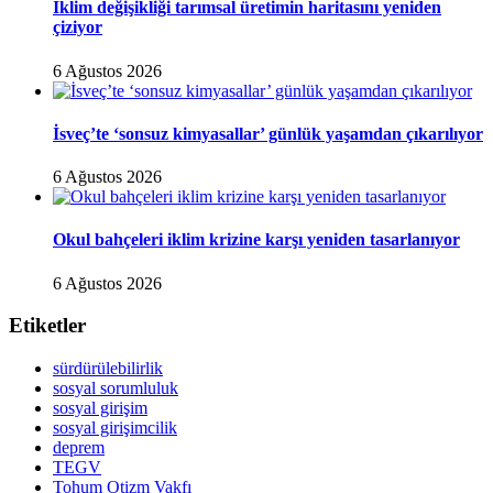
İklim değişikliği tarımsal üretimin haritasını yeniden
çiziyor
6 Ağustos 2026
İsveç’te ‘sonsuz kimyasallar’ günlük yaşamdan çıkarılıyor
6 Ağustos 2026
Okul bahçeleri iklim krizine karşı yeniden tasarlanıyor
6 Ağustos 2026
Etiketler
sürdürülebilirlik
sosyal sorumluluk
sosyal girişim
sosyal girişimcilik
deprem
TEGV
Tohum Otizm Vakfı