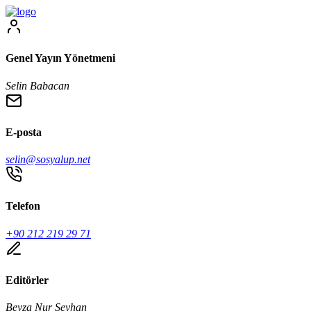
Genel Yayın Yönetmeni
Selin Babacan
E-posta
selin@sosyalup.net
Telefon
+90 212 219 29 71
Editörler
Beyza Nur Seyhan