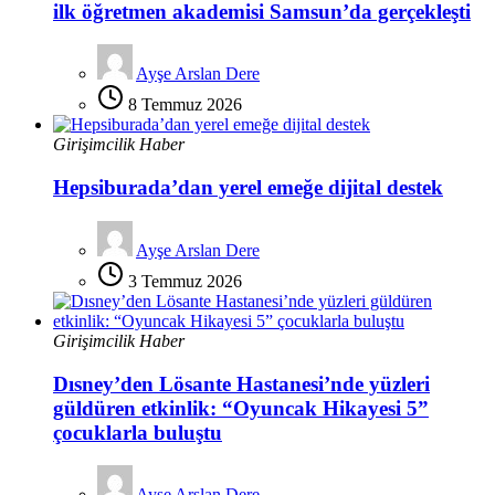
ilk öğretmen akademisi Samsun’da gerçekleşti
Ayşe Arslan Dere
8 Temmuz 2026
Girişimcilik Haber
Hepsiburada’dan yerel emeğe dijital destek
Ayşe Arslan Dere
3 Temmuz 2026
Girişimcilik Haber
Dısney’den Lösante Hastanesi’nde yüzleri
güldüren etkinlik: “Oyuncak Hikayesi 5”
çocuklarla buluştu
Ayşe Arslan Dere