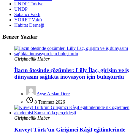
UNDP Türkiye
UNDP
Sabancı Vakfı
YÖRET Vakfı
Habitat Derneği
Benzer Yazılar
Girişimcilik Haber
İlacın ötesinde çözümler: Lilly İlaç, girişim ve iş
dünyasını sağlıkta inovasyon için buluşturdu
Ayşe Arslan Dere
8 Temmuz 2026
Girişimcilik Haber
Kuveyt Türk’ün Girişimci Kâşif eğitimlerinde