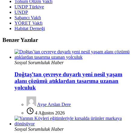
Tohum Otizm Vakfı
UNDP Türkiye
UNDP
Sabancı Vakfı
YÖRET Vakfı
Habitat Derneği
Benzer Yazılar
Sosyal Sorumluluk Haber
Doğtaş’tan çevreye duyarlı yeni nesil yaşam
alanı çözümü atıklardan tasarıma uzanan
yolculuk
Ayşe Arslan Dere
4 Ağustos 2026
Sosyal Sorumluluk Haber