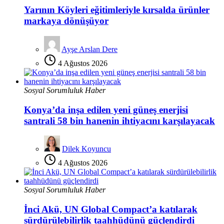
Yarının Köyleri eğitimleriyle kırsalda ürünler
markaya dönüşüyor
Ayşe Arslan Dere
4 Ağustos 2026
Sosyal Sorumluluk Haber
Konya’da inşa edilen yeni güneş enerjisi
santrali 58 bin hanenin ihtiyacını karşılayacak
Dilek Koyuncu
4 Ağustos 2026
Sosyal Sorumluluk Haber
İnci Akü, UN Global Compact’a katılarak
sürdürülebilirlik taahhüdünü güçlendirdi