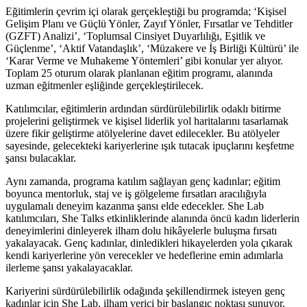
Eğitimlerin çevrim içi olarak gerçekleştiği bu programda; ‘Kişisel
Gelişim Planı ve Güçlü Yönler, Zayıf Yönler, Fırsatlar ve Tehditler
(GZFT) Analizi’, ‘Toplumsal Cinsiyet Duyarlılığı, Eşitlik ve
Güçlenme’, ‘Aktif Vatandaşlık’, ‘Müzakere ve İş Birliği Kültürü’ ile
‘Karar Verme ve Muhakeme Yöntemleri’ gibi konular yer alıyor.
Toplam 25 oturum olarak planlanan eğitim programı, alanında
uzman eğitmenler eşliğinde gerçekleştirilecek.
Katılımcılar, eğitimlerin ardından sürdürülebilirlik odaklı bitirme
projelerini geliştirmek ve kişisel liderlik yol haritalarını tasarlamak
üzere fikir geliştirme atölyelerine davet edilecekler. Bu atölyeler
sayesinde, gelecekteki kariyerlerine ışık tutacak ipuçlarını keşfetme
şansı bulacaklar.
Aynı zamanda, programa katılım sağlayan genç kadınlar; eğitim
boyunca mentorluk, staj ve iş gölgeleme fırsatları aracılığıyla
uygulamalı deneyim kazanma şansı elde edecekler. She Lab
katılımcıları, She Talks etkinliklerinde alanında öncü kadın liderlerin
deneyimlerini dinleyerek ilham dolu hikâyelerle buluşma fırsatı
yakalayacak. Genç kadınlar, dinledikleri hikayelerden yola çıkarak
kendi kariyerlerine yön verecekler ve hedeflerine emin adımlarla
ilerleme şansı yakalayacaklar.
Kariyerini sürdürülebilirlik odağında şekillendirmek isteyen genç
kadınlar için She Lab, ilham verici bir başlangıç noktası sunuyor.