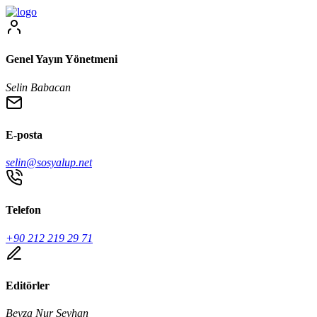
Genel Yayın Yönetmeni
Selin Babacan
E-posta
selin@sosyalup.net
Telefon
+90 212 219 29 71
Editörler
Beyza Nur Seyhan