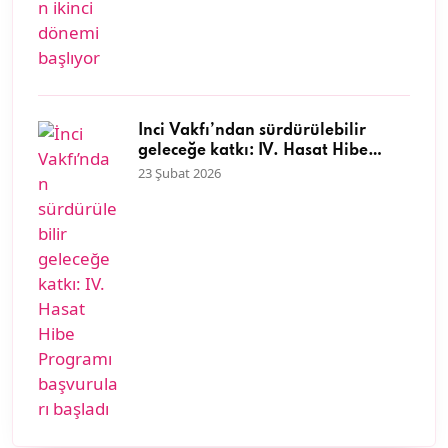
İnci Vakfı’ndan sürdürülebilir
geleceğe katkı: IV. Hasat Hibe
Programı başvuruları başladı
23 Şubat 2026