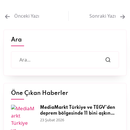
Önceki Yazı
Sonraki Yazı
Ara
Öne Çıkan Haberler
MediaMarkt Türkiye ve TEGV’den
deprem bölgesinde 11 bini aşkın
çocuğa nitelikli eğitim desteği
23 Şubat 2026