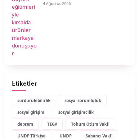
dönüşüyor
4 Ağustos 2026
Etiketler
sürdürülebilirlik
sosyal sorumluluk
sosyal girişim
sosyal girişimcilik
deprem
TEGV
Tohum Otizm Vakfı
UNDP Türkiye
UNDP
Sabancı Vakfı