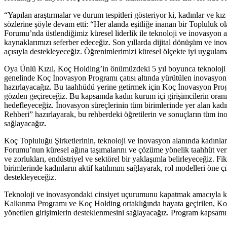
“Yapılan araştırmalar ve durum tespitleri gösteriyor ki, kadınlar ve 
sözlerine şöyle devam etti: “Her alanda eşitliğe inanan bir Topluluk 
Forumu’nda üstlendiğimiz küresel liderlik ile teknoloji ve inovasyon a
kaynaklarımızı seferber edeceğiz. Son yıllarda dijital dönüşüm ve ino
açısıyla destekleyeceğiz. Öğrenimlerimizi küresel ölçekte iyi uygulama
Oya Ünlü Kızıl, Koç Holding’in önümüzdeki 5 yıl boyunca teknoloji ve
genelinde Koç İnovasyon Programı çatısı altında yürütülen inovasyon ç
hazırlayacağız. Bu taahhüdü yerine getirmek için Koç İnovasyon Program
gözden geçireceğiz. Bu kapsamda kadın kurum içi girişimcilerin oranını,
hedefleyeceğiz. İnovasyon süreçlerinin tüm birimlerinde yer alan kadın
Rehberi” hazırlayarak, bu rehberdeki öğretilerin ve sonuçların tüm ino
sağlayacağız.
Koç Topluluğu Şirketlerinin, teknoloji ve inovasyon alanında kadınlar 
Forumu’nun küresel ağına taşımalarını ve çözüme yönelik taahhüt verme
ve zorlukları, endüstriyel ve sektörel bir yaklaşımla belirleyeceğiz. 
birimlerinde kadınların aktif katılımını sağlayarak, rol modelleri öne 
destekleyeceğiz.
Teknoloji ve inovasyondaki cinsiyet uçurumunu kapatmak amacıyla kadın
Kalkınma Programı ve Koç Holding ortaklığında hayata geçirilen, K
yönetilen girişimlerin desteklenmesini sağlayacağız. Program kapsamı