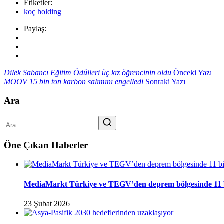
Etiketler:
koç holding
Paylaş:
Dilek Sabancı Eğitim Ödülleri üç kız öğrencinin oldu
Önceki Yazı
MOOV 15 bin ton karbon salımını engelledi
Sonraki Yazı
Ara
Öne Çıkan Haberler
MediaMarkt Türkiye ve TEGV’den deprem bölgesinde 11 bini
23 Şubat 2026