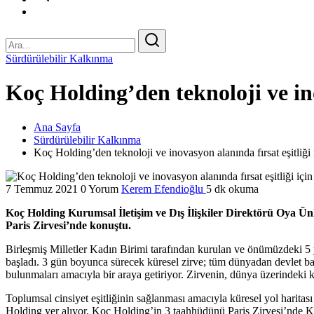
Sürdürülebilir Kalkınma
Koç Holding’den teknoloji ve ino
Ana Sayfa
Sürdürülebilir Kalkınma
Koç Holding’den teknoloji ve inovasyon alanında fırsat eşitliği 
7 Temmuz 2021
0 Yorum
Kerem Efendioğlu
5 dk okuma
Koç Holding Kurumsal İletişim ve Dış İlişkiler Direktörü Oya Ünlü
Paris Zirvesi’nde konuştu.
Birleşmiş Milletler Kadın Birimi tarafından kurulan ve önümüzdeki 5 y
başladı. 3 gün boyunca sürecek küresel zirve; tüm dünyadan devlet başka
bulunmaları amacıyla bir araya getiriyor. Zirvenin, dünya üzerindeki k
Toplumsal cinsiyet eşitliğinin sağlanması amacıyla küresel yol harit
Holding yer alıyor. Koç Holding’in 3 taahhüdünü Paris Zirvesi’nde Ku