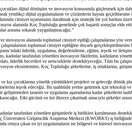
kız çocukları dijital dönüşüm ve inovasyon konusunda güçlenmek için dah
olarak yenilikçi dijital uygulamaların ve çözümlerin hayata geçirilmesin
lanında cinsiyet uçurumunu daraltmak için stratejik bir yol haritası üze
vasyon alanında Koç Topluluğu genelinde çok başarılı sonuçlar elde etti
lar arasına sokarak yaygınlaştıracağız.”
 inovasyon alanında toplumsal cinsiyet eşitliği çalışmalarına yön ver
alışmalarının toplumsal cinsiyet eşitliğine duyarlı gerçekleştirilmesini
ı’ndaki liderlik, uygulama, değerlendirme, eğitim, teşvik ve iletişim al
 kadınlar tarafından yönetilen inovasyon fikirlerini, kadınların yönettiği
ları, liderlik becerileri ve networklerle destekleyeceğiz. Tüm bu çalışm
vasyon ekosistemine, Koç Topluluğu şirketlerine, iş ortaklarına, girişi
ve kız çocuklarına yönelik yürüttükleri projeleri ve geleceğe dönük pla
lerini teşvik edeceğiz. Bu taahhüdü yerine getirmek için teknoloji ve 
Fikir geliştirmeden tasarım ve uygulama aşamalarına kadar şirketlerin ta
çıkaracağız. Etki gücünü en üst düzeye çıkarmak amacıyla şirketler arası
lar tarafından yönetilen girişimlerle iş birlikleri kurulmasını destek
oç Üniversitesi Girişimcilik Araştırma Merkezi (KWORKS) iş birliğind
nda ortaya çıkan en iyi uygulamaların ise bölgesel ve küresel inovasyo