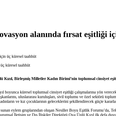
vasyon alanında fırsat eşitliği i
için üç küresel taahhüt
 Kızıl, Birleşmiş Milletler Kadın Birimi’nin toplumsal cinsiyet eş
ıl boyunca küresel toplumsal cinsiyet eşitliği çalışmalarına yön verec
nlarını, uluslararası kuruluşları, sivil toplumu ve özel sektörü toplums
adınların ve kız çocuklarının geleceklerini şekillendirecek güçte kararl
ası sunan eylem gruplarından oluşan Nesiller Boyu Eşitlik Forumu’da, 
rumsal İletişim ve Dış İlişkiler Direktörü Oya Ünlü Kızıl ilk defa duy