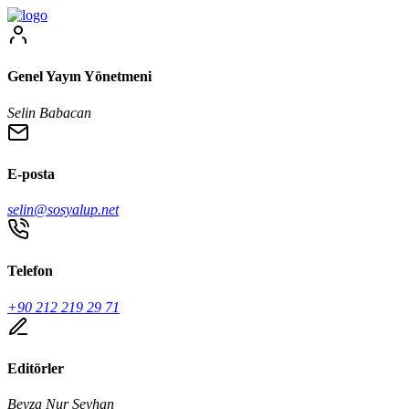
Genel Yayın Yönetmeni
Selin Babacan
E-posta
selin@sosyalup.net
Telefon
+90 212 219 29 71
Editörler
Beyza Nur Seyhan