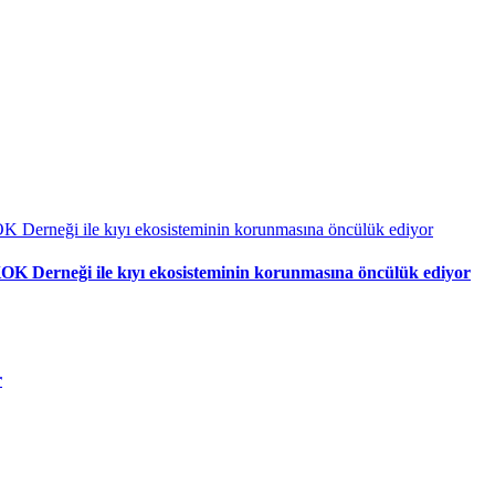
OK Derneği ile kıyı ekosisteminin korunmasına öncülük ediyor
r