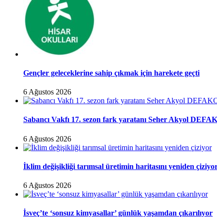
Gençler geleceklerine sahip çıkmak için harekete geçti
6 Ağustos 2026
Sabancı Vakfı 17. sezon fark yaratanı Seher Akyol DEFAK
6 Ağustos 2026
İklim değişikliği tarımsal üretimin haritasını yeniden çiziyo
6 Ağustos 2026
İsveç’te ‘sonsuz kimyasallar’ günlük yaşamdan çıkarılıyor