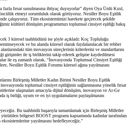
a fazla fırsat sunulmasına ihtiyaç duyuyorlar” diyen Oya Ünlü Kızıl,
e öncülük etmeyi sorumluluk olarak görüyoruz. Nesiller Boyu Eşitlik
rinde çalışıyoruz. Tüm ekosistemimizi harekete geçirecek şekilde
ğimiz kültürel dönüşüm programımızı toplumsal cinsiyet eşitliği bakış
ecek 3 küresel taahhüdünü ise şöyle açıkladı: Koç Topluluğu
 benimseyecek ve bu alanda küresel olarak faydalanılacak bir rehber
anlarındaki tüm inovasyon süreçlerinin kriterlerini ve standartlarını
 girişimler ile iş birliklerini takip ederek gelişme kaydedilmesi
alar ile eş zamanlı olarak, “İnovasyonda Toplumsal Cinsiyet Eşitliği
mlere, Nesiller Boyu Eşitlik Forumu küresel ağına yayılmasını
nlarını Birleşmiş Milletler Kadın Birimi Nesiller Boyu Eşitlik
inovasyonda toplumsal cinsiyet eşitliğinin sağlanmasına yönelik fırsat
ahhütlerine ulaşmaları amacıyla dijital dönüşüm, inovasyon ve Ar-Ge
nda iş birliği, uyum ve en iyi uygulamaların paylaşılmasını
leyeceğiz. Bu taahhüdü başarıyla tamamlamak için Birleşmiş Milletler
e yürütülen bölgesel BOOST programı kapsamında kadınlar tarafından
n ekosistemlerine yayılmasını hedefleyeceğiz.”