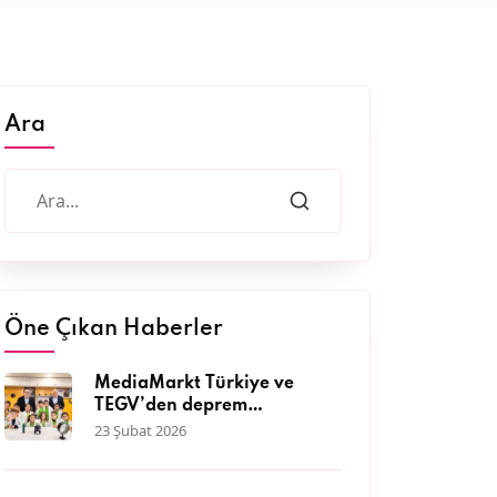
Ara
Öne Çıkan Haberler
MediaMarkt Türkiye ve
TEGV’den deprem
bölgesinde 11 bini aşkın
23 Şubat 2026
çocuğa nitelikli eğitim
desteği