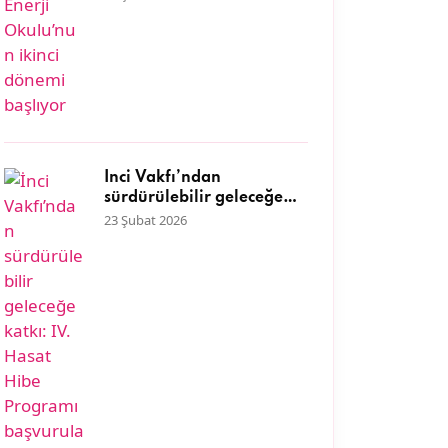
İnci Vakfı’ndan
sürdürülebilir geleceğe
katkı: IV. Hasat Hibe
23 Şubat 2026
Programı başvuruları
başladı