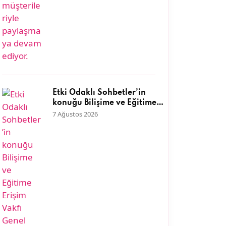
Etki Odaklı Sohbetler’in
konuğu Bilişime ve Eğitime
Erişim Vakfı Genel Müdürü
7 Ağustos 2026
Dr. Neyran Savaşman oldu