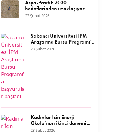
Asya-Pasifik 2030
hedeflerinden uzaklaşıyor
23 Şubat 2026
Sabancı Üniversitesi İPM
Araştırma Bursu Programı’a
başvurular başladı
23 Şubat 2026
Kadınlar İçin Enerji
Okulu’nun ikinci dönemi
başlıyor
23 Şubat 2026