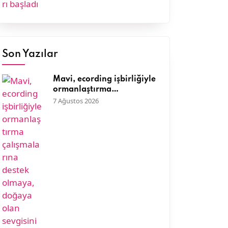
Son Yazılar
Mavi, ecording işbirliğiyle
ormanlaştırma
çalışmalarına destek
7 Ağustos 2026
olmaya, doğaya olan
sevgisini müşterileriyle
paylaşmaya devam ediyor.