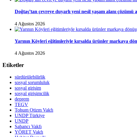
Doğtaş’tan çevreye duyarlı yeni nesil yaşam alanı çözümü 
4 Ağustos 2026
Yarının Köyleri eğitimleriyle kırsalda ürünler markaya dö
4 Ağustos 2026
Etiketler
sürdürülebilirlik
sosyal sorumluluk
sosyal girişim
sosyal girişimcilik
deprem
TEGV
Tohum Otizm Vakfı
UNDP Türkiye
UNDP
Sabancı Vakfı
YÖRET Vakfı