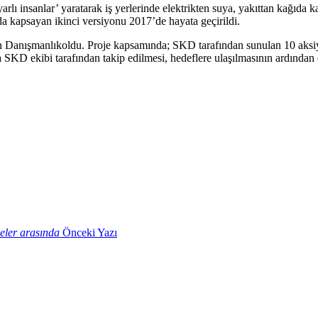
rlı insanlar’ yaratarak iş yerlerinde elektrikten suya, yakıttan kağıda 
da kapsayan ikinci versiyonu 2017’de hayata geçirildi.
an Danışmanlıkoldu. Proje kapsamında; SKD tarafından sunulan 10 aksiy
tlarla SKD ekibi tarafından takip edilmesi, hedeflere ulaşılmasının ardın
keler arasında
Önceki Yazı