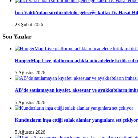
İnci Vakfı’ndan sürdürülebilir geleceğe katkı: IV. Hasat H
23 Şubat 2026
Son Yazılar
HungerMap Live platformu açlıkla mücadelede kritik rol ü
5 Ağustos 2026
AB’de satılamayan kıyafet, aksesuar ve ayakkabıların imha
5 Ağustos 2026
Kunduzların inşa ettiği sulak alanlar yangınlara set çekiyor
5 Ağustos 2026