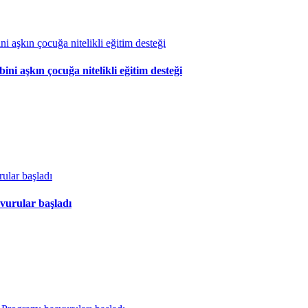
 aşkın çocuğa nitelikli eğitim desteği
vurular başladı