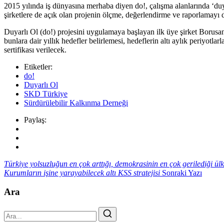
2015 yılında iş dünyasına merhaba diyen do!, çalışma alanlarında ‘duya
şirketlere de açık olan projenin ölçme, değerlendirme ve raporlamayı 
Duyarlı Ol (do!) projesini uygulamaya başlayan ilk üye şirket Borus
bunlara dair yıllık hedefler belirlemesi, hedeflerin altı aylık periyo
sertifikası verilecek.
Etiketler:
do!
Duyarlı Ol
SKD Türkiye
Sürdürülebilir Kalkınma Derneği
Paylaş:
Türkiye yolsuzluğun en çok arttığı, demokrasinin en çok gerilediği ül
Kurumların işine yarayabilecek altı KSS stratejisi
Sonraki Yazı
Ara