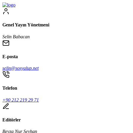
Genel Yayın Yönetmeni
Selin Babacan
E-posta
selin@sosyalup.net
Telefon
+90 212 219 29 71
Editörler
Beyza Nur Seyhan