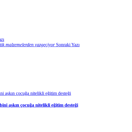
zı
stik malzemelerden vazgeçiyor
Sonraki Yazı
 aşkın çocuğa nitelikli eğitim desteği