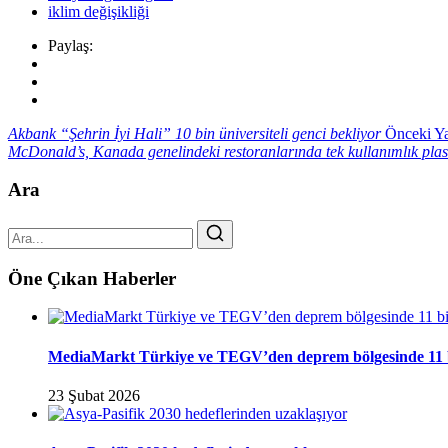
iklim değişikliği
Paylaş:
Akbank “Şehrin İyi Hali” 10 bin üniversiteli genci bekliyor
Önceki Ya
McDonald’s, Kanada genelindeki restoranlarında tek kullanımlık pla
Ara
Öne Çıkan Haberler
MediaMarkt Türkiye ve TEGV’den deprem bölgesinde 11 bini
23 Şubat 2026