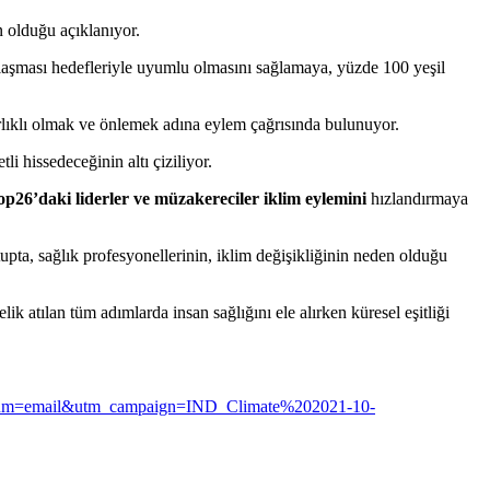
n olduğu açıklanıyor.
nlaşması hedefleriyle uyumlu olmasını sağlamaya, yüzde 100 yeşil
zırlıklı olmak ve önlemek adına eylem çağrısında bulunuyor.
i hissedeceğinin altı çiziliyor.
p26’daki liderler ve müzakereciler iklim eylemini
hızlandırmaya
pta, sağlık profesyonellerinin, iklim değişikliğinin neden olduğu
ik atılan tüm adımlarda insan sağlığını ele alırken küresel eşitliği
medium=email&utm_campaign=IND_Climate%202021-10-