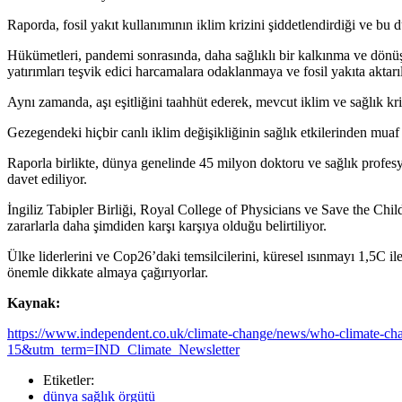
Raporda, fosil yakıt kullanımının iklim krizini şiddetlendirdiği ve b
Hükümetleri, pandemi sonrasında, daha sağlıklı bir kalkınma ve dönüş
yatırımları teşvik edici harcamalara odaklanmaya ve fosil yakıta aktarı
Aynı zamanda, aşı eşitliğini taahhüt ederek, mevcut iklim ve sağlık kr
Gezegendeki hiçbir canlı iklim değişikliğinin sağlık etkilerinden muaf 
Raporla birlikte, dünya genelinde 45 milyon doktoru ve sağlık profes
davet ediliyor.
İngiliz Tabipler Birliği, Royal College of Physicians ve Save the Chi
zararlarla daha şimdiden karşı karşıya olduğu belirtiliyor.
Ülke liderlerini ve Cop26’daki temsilcilerini, küresel ısınmayı 1,5C il
önemle dikkate almaya çağırıyorlar.
Kaynak:
https://www.independent.co.uk/climate-change/news/who-climat
15&utm_term=IND_Climate_Newsletter
Etiketler:
dünya sağlık örgütü