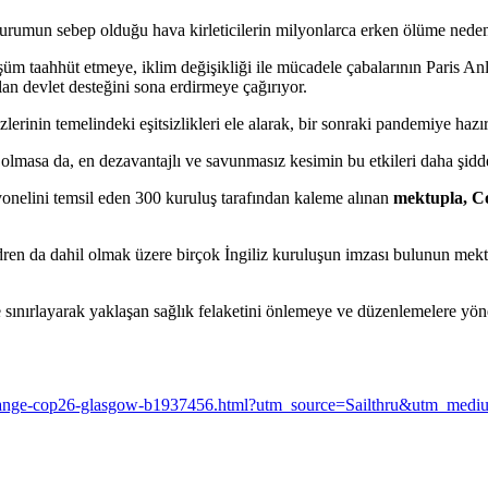
u durumun sebep olduğu hava kirleticilerin milyonlarca erken ölüme nede
üm taahhüt etmeye, iklim değişikliği ile mücadele çabalarının Paris A
lan devlet desteğini sona erdirmeye çağırıyor.
izlerinin temelindeki eşitsizlikleri ele alarak, bir sonraki pandemiye ha
olmasa da, en dezavantajlı ve savunmasız kesimin bu etkileri daha şiddetl
yonelini temsil eden 300 kuruluş tarafından kaleme alınan
mektupla, Co
ldren da dahil olmak üzere birçok İngiliz kuruluşun imzası bulunun mektu
e sınırlayarak yaklaşan sağlık felaketini önlemeye ve düzenlemelere yönel
e-change-cop26-glasgow-b1937456.html?utm_source=Sailthru&utm_