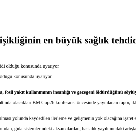
işikliğinin en büyük sağlık tehd
didi olduğu konusunda uyarıyor
 fosil yakıt kullanımının insanlığı ve gezegeni öldürdüğünü söylü
ı altında olacakları BM Cop26 konferansı öncesinde yayınlanan rapor, ikl
tılması yolunda kaydedilen ilerleme ve gelişmenin yok olacağına işaret 
arından, gıda sistemlerindeki aksamalardan, hastalık yayılımındaki artı