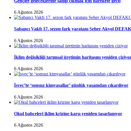
Gençler geleceklerine sahip çıkmak için harekete geçti
6 Ağustos 2026
Sabancı Vakfı 17. sezon fark yaratanı Seher Akyol DEFAK
6 Ağustos 2026
İklim değişikliği tarımsal üretimin haritasını yeniden çiziyo
6 Ağustos 2026
İsveç’te ‘sonsuz kimyasallar’ günlük yaşamdan çıkarılıyor
6 Ağustos 2026
Okul bahçeleri iklim krizine karşı yeniden tasarlanıyor
6 Ağustos 2026