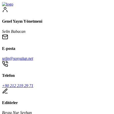
Genel Yayın Yönetmeni
Selin Babacan
E-posta
selin@sosyalup.net
Telefon
+90 212 219 29 71
Editörler
Beyza Nur Seyhan