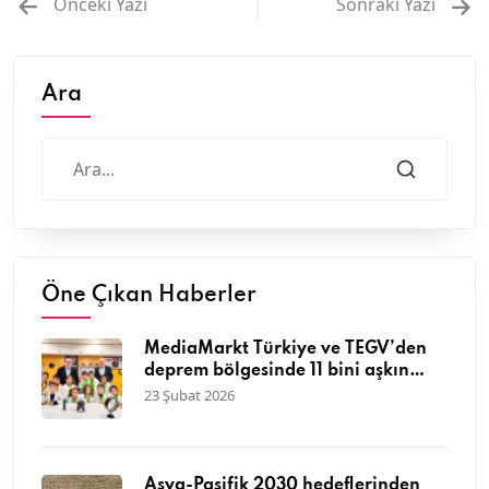
Önceki Yazı
Sonraki Yazı
Ara
Öne Çıkan Haberler
MediaMarkt Türkiye ve TEGV’den
deprem bölgesinde 11 bini aşkın
çocuğa nitelikli eğitim desteği
23 Şubat 2026
Asya-Pasifik 2030 hedeflerinden