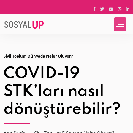
Sivil Toplum Dünyada Neler Oluyor?
COVID-19
STK’ları nasıl
dönüştürebilir?