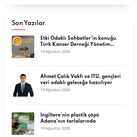
Son Yazılar
Etki Odaklı Sohbetler’in konuğu
Türk Kanser Derneği Yönetim
Kurulu Başkanı Burak Duruman
10 Ağustos 2026
oldu
Ahmet Çalık Vakfı ve İTÜ, gençleri
veri odaklı geleceğe hazırlıyor
10 Ağustos 2026
İngiltere’nin plastik çöpü
Adana’nın tarlalarında
10 Ağustos 2026