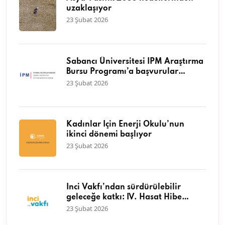
uzaklaşıyor
23 Şubat 2026
Sabancı Üniversitesi İPM Araştırma
Bursu Programı’a başvurular
başladı
23 Şubat 2026
Kadınlar İçin Enerji Okulu’nun
ikinci dönemi başlıyor
23 Şubat 2026
İnci Vakfı’ndan sürdürülebilir
geleceğe katkı: IV. Hasat Hibe
Programı başvuruları başladı
23 Şubat 2026