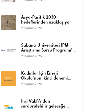
23 Şubat 2026
çocuğa nitelikli eğitim
desteği
Asya-Pasifik 2030
hedeflerinden uzaklaşıyor
23 Şubat 2026
Sabancı Üniversitesi İPM
Araştırma Bursu Programı’a
başvurular başladı
23 Şubat 2026
Kadınlar İçin Enerji
Okulu’nun ikinci dönemi
başlıyor
23 Şubat 2026
İnci Vakfı’ndan
sürdürülebilir geleceğe