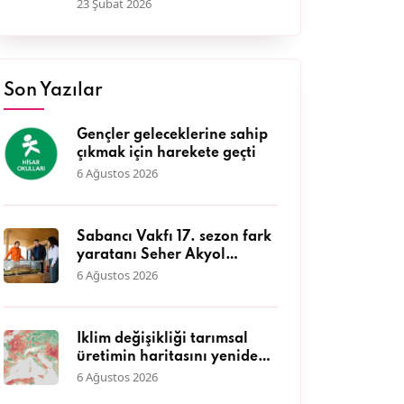
katkı: IV. Hasat Hibe
23 Şubat 2026
Programı başvuruları
başladı
Son Yazılar
Gençler geleceklerine sahip
çıkmak için harekete geçti
6 Ağustos 2026
Sabancı Vakfı 17. sezon fark
yaratanı Seher Akyol
DEFAKOK Derneği ile kıyı
6 Ağustos 2026
ekosisteminin korunmasına
öncülük ediyor
İklim değişikliği tarımsal
üretimin haritasını yeniden
çiziyor
6 Ağustos 2026