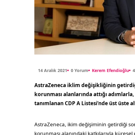
14 Aralık 2021
0 Yorum
Kerem Efendioğlu
AstraZeneca iklim değişikliğinin getird
korunması alanlarında attığı adımlarla,
tanımlanan CDP A Listesi’nde üst üste alt
AstraZeneca, ikim değişiminin getirdiği s
korunması alanındaki katkılarıyla küresel