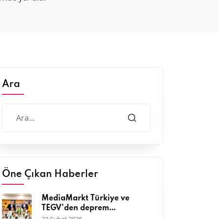
Ara
Öne Çıkan Haberler
MediaMarkt Türkiye ve
TEGV’den deprem
bölgesinde 11 bini aşkın