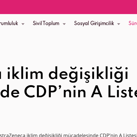
rumluluk
Sivil Toplum
Sosyal Girişimcilik
Sür
iklim değişikliği
e CDP’nin A List
straZeneca iklim değişikliği mücadelesinde CDP’nin A Listesi