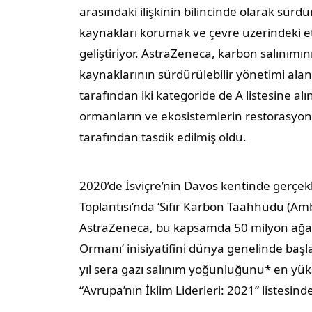
arasındaki ilişkinin bilincinde olarak sürdürü
kaynakları korumak ve çevre üzerindeki etk
geliştiriyor. AstraZeneca, karbon salınımın
kaynaklarının sürdürülebilir yönetimi ala
tarafından iki kategoride de A listesine alı
ormanların ve ekosistemlerin restorasyon
tarafından tasdik edilmiş oldu.
2020’de İsviçre’nin Davos kentinde gerçe
Toplantısı’nda ‘Sıfır Karbon Taahhüdü (Ambi
AstraZeneca, bu kapsamda 50 milyon ağaçl
Ormanı’ inisiyatifini dünya genelinde başl
yıl sera gazı salınım yoğunluğunu* en yük
“Avrupa’nın İklim Liderleri: 2021” listesind