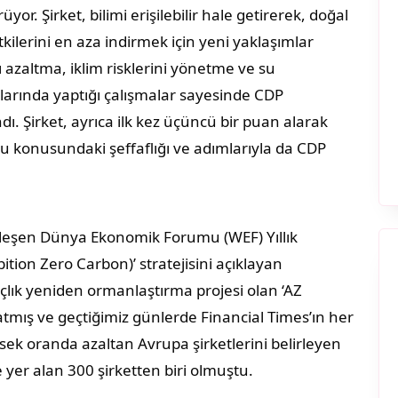
yor. Şirket, bilimi erişilebilir hale getirerek, doğal
ilerini en aza indirmek için yeni yaklaşımlar
ı azaltma, iklim risklerini yönetme ve su
nlarında yaptığı çalışmalar sayesinde CDP
ndı. Şirket, ayrıca ilk kez üçüncü bir puan alarak
u konusundaki şeffaflığı ve adımlarıyla da CDP
kleşen Dünya Ekonomik Forumu (WEF) Yıllık
tion Zero Carbon)’ stratejisini açıklayan
ık yeniden ormanlaştırma projesi olan ‘AZ
atmış ve geçtiğimiz günlerde Financial Times’ın her
sek oranda azaltan Avrupa şirketlerini belirleyen
e yer alan 300 şirketten biri olmuştu.