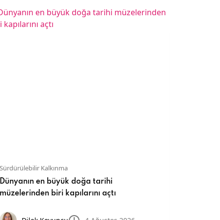
Sürdürülebilir Kalkınma
Sürdürüleb
Dünyanın en büyük doğa tarihi
UN Glob
müzelerinden biri kapılarını açtı
sürdürül
merkezi