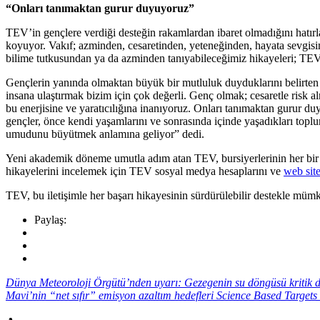
“Onları tanımaktan gurur duyuyoruz”
TEV’in gençlere verdiği desteğin rakamlardan ibaret olmadığını hatırl
koyuyor. Vakıf; azminden, cesaretinden, yeteneğinden, hayata sevgisi
bilime tutkusundan ya da azminden tanıyabileceğimiz hikayeleri; TEV’l
Gençlerin yanında olmaktan büyük bir mutluluk duyduklarını belirt
insana ulaştırmak bizim için çok değerli. Genç olmak; cesaretle risk
bu enerjisine ve yaratıcılığına inanıyoruz. Onları tanımaktan gurur d
gençler, önce kendi yaşamlarını ve sonrasında içinde yaşadıkları topl
umudunu büyütmek anlamına geliyor” dedi.
Yeni akademik döneme umutla adım atan TEV, bursiyerlerinin her bir h
hikayelerini incelemek için TEV sosyal medya hesaplarını ve
web site
TEV, bu iletişimle her başarı hikayesinin sürdürülebilir destekle mü
Paylaş:
Dünya Meteoroloji Örgütü’nden uyarı: Gezegenin su döngüsü kritik d
Mavi’nin “net sıfır” emisyon azaltım hedefleri Science Based Targets 