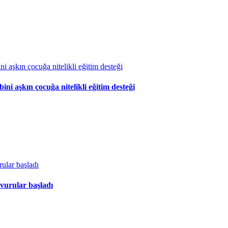
 aşkın çocuğa nitelikli eğitim desteği
vurular başladı