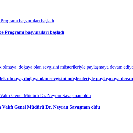
ibe Programı başvuruları başladı
stek olmaya, doğaya olan sevgisini müşterileriyle paylaşmaya devam
şim Vakfı Genel Müdürü Dr. Neyran Savaşman oldu