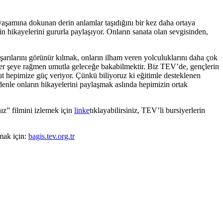
yaşamına dokunan derin anlamlar taşıdığını bir kez daha ortaya
 hikayelerini gururla paylaşıyor. Onların sanata olan sevgisinden,
aşarılarını görünür kılmak, onların ilham veren yolculuklarını daha çok
 her şeye rağmen umutla geleceğe bakabilmektir. Biz TEV’de, gençlerin
ut hepimize güç veriyor. Çünkü biliyoruz ki eğitimle desteklenen
denle onların hikayelerini paylaşmak aslında hepimizin ortak
ız” filmini izlemek için
linke
tıklayabilirsiniz, TEV’li bursiyerlerin
mak için:
bagis.tev.org.tr