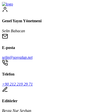
Genel Yayın Yönetmeni
Selin Babacan
E-posta
selin@sosyalup.net
Telefon
+90 212 219 29 71
Editörler
Beyza Nur Seyhan