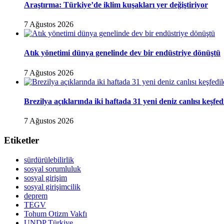
Araştırma: Türkiye’de iklim kuşakları yer değiştiriyor
7 Ağustos 2026
Atık yönetimi dünya genelinde dev bir endüstriye dönüştü
7 Ağustos 2026
Brezilya açıklarında iki haftada 31 yeni deniz canlısı keşfed
7 Ağustos 2026
Etiketler
sürdürülebilirlik
sosyal sorumluluk
sosyal girişim
sosyal girişimcilik
deprem
TEGV
Tohum Otizm Vakfı
UNDP Türkiye