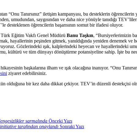
atan “Onu Tanırsınız” iletişim kampanyası, bu desteklerin öğrencilerin 
nden, umudundan, saygısından ve daha nice yönüyle tanıdığı TEV’lilerin
e desteklenen öğrencilerin başarısının somut bir ifadesi oluyor.
en Türk Eğitim Vakfı Genel Müdürü
Banu Taşkın
, “Bursiyerlerimizin b
 almak, hayallerinin peşinden gitmek, yanıldığında yeniden denemek ve
uyuyoruz. Gözlerindeki ışık, kalplerindeki heyecan ve hayallerindeki um
umu, kültürü ve tüm dünyayı dönüştürme potansiyeline sahip. İşte bu ne
ikayesinin başkalarına ilham ve ışık olacağına inanıyor. “Onu Tanırsın
sini
ziyaret edebilirsiniz.
mkün olduğuna bir kez daha dikkat çekiyor. TEV’in düzenli destekçisi ol
engesizlikler sarmalında
Önceki Yazı
initiative tarafından onaylandı
Sonraki Yazı