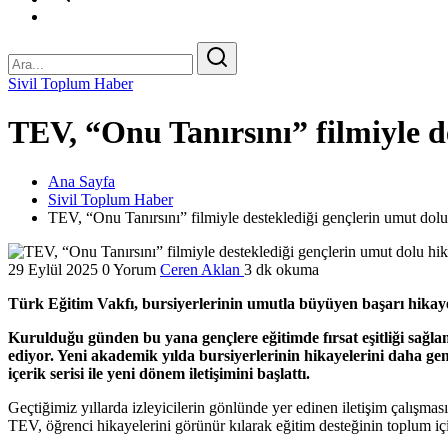
Sivil Toplum Haber
TEV, “Onu Tanırsını” filmiyle d
Ana Sayfa
Sivil Toplum Haber
TEV, “Onu Tanırsını” filmiyle desteklediği gençlerin umut dolu
29 Eylül 2025
0 Yorum
Ceren Aklan
3 dk okuma
Türk Eğitim Vakfı, bursiyerlerinin umutla büyüyen başarı hikayel
Kurulduğu günden bu yana gençlere eğitimde fırsat eşitliği sağla
ediyor. Yeni akademik yılda bursiyerlerinin hikayelerini daha gen
içerik serisi ile yeni dönem iletişimini başlattı.
Geçtiğimiz yıllarda izleyicilerin gönlünde yer edinen iletişim çalışması
TEV, öğrenci hikayelerini görünür kılarak eğitim desteğinin toplum iç