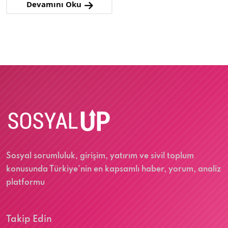
Devamını Oku
Sosyal sorumluluk, girişim, yatırım ve sivil toplum
konusunda Türkiye'nin en kapsamlı haber, yorum, analiz
platformu
Takip Edin