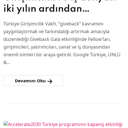
iki yılın ardından
Giveback Gala’da bir
Türkiye Girişimcilik Vakfı, “giveback” kavramını
araya geldi
yaygınlaştırmak ve farkındalığı artırmak amacıyla
düzenlediği Giveback Gala etkinliğinde Fellow’ları,
girişimcileri, yatırımcıları, sanat ve iş dünyasından
önemli isimleri bir araya getirdi. Google Türkiye, ÜNLÜ
&…
Devamını Oku