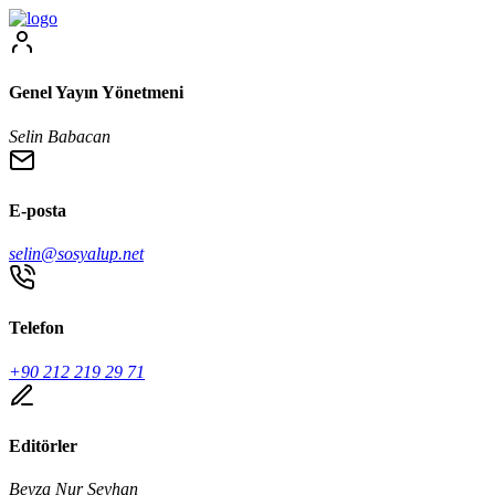
Genel Yayın Yönetmeni
Selin Babacan
E-posta
selin@sosyalup.net
Telefon
+90 212 219 29 71
Editörler
Beyza Nur Seyhan