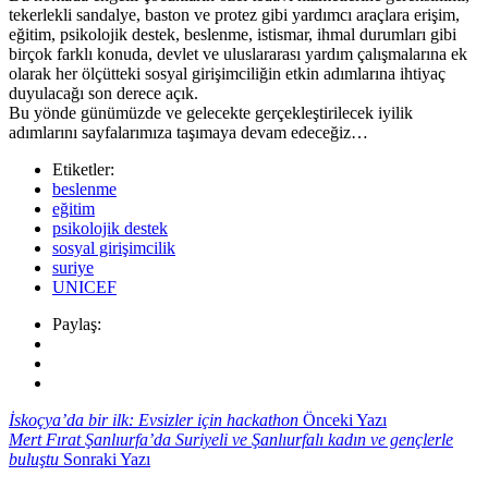
tekerlekli sandalye, baston ve protez gibi yardımcı araçlara erişim,
eğitim, psikolojik destek, beslenme, istismar, ihmal durumları gibi
birçok farklı konuda, devlet ve uluslararası yardım çalışmalarına ek
olarak her ölçütteki sosyal girişimciliğin etkin adımlarına ihtiyaç
duyulacağı son derece açık.
Bu yönde günümüzde ve gelecekte gerçekleştirilecek iyilik
adımlarını sayfalarımıza taşımaya devam edeceğiz…
Etiketler:
beslenme
eğitim
psikolojik destek
sosyal girişimcilik
suriye
UNICEF
Paylaş:
İskoçya’da bir ilk: Evsizler için hackathon
Önceki Yazı
Mert Fırat Şanlıurfa’da Suriyeli ve Şanlıurfalı kadın ve gençlerle
buluştu
Sonraki Yazı