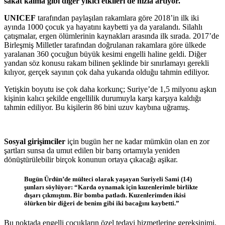
sakat kalma gibi diğer yıkıcı etkileri de hızla artıyor.
UNICEF
tarafından paylaşılan rakamlara göre 2018’in ilk iki
ayında 1000 çocuk ya hayatını kaybetti ya da yaralandı. Silahlı
çatışmalar, ergen ölümlerinin kaynakları arasında ilk sırada. 2017’de
Birleşmiş Milletler tarafından doğrulanan rakamlara göre ülkede
yaralanan 360 çocuğun büyük kesimi engelli haline geldi. Diğer
yandan söz konusu rakam bilinen şeklinde bir sınırlamayı gerekli
kılıyor, gerçek sayının çok daha yukarıda olduğu tahmin ediliyor.
Yetişkin boyutu ise çok daha korkunç; Suriye’de 1,5 milyonu aşkın
kişinin kalıcı şekilde engellilik durumuyla karşı karşıya kaldığı
tahmin ediliyor. Bu kişilerin 86 bini uzuv kaybına uğramış.
Sosyal girişimciler
için bugün her ne kadar mümkün olan en zor
şartları sunsa da umut edilen bir barış ortamıyla yeniden
dönüştürülebilir birçok konunun ortaya çıkacağı aşikar.
Bugün Ürdün’de mülteci olarak yaşayan Suriyeli Sami (14)
şunları söylüyor: “Karda oynamak için kuzenlerimle birlikte
dışarı çıkmıştım. Bir bomba patladı. Kuzenlerimden ikisi
ölürken bir diğeri de benim gibi iki bacağını kaybetti.”
Bu noktada engelli çocukların özel tedavi hizmetlerine gereksinimi,