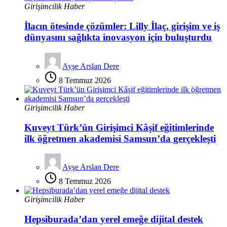
Girişimcilik Haber
İlacın ötesinde çözümler: Lilly İlaç, girişim ve iş
dünyasını sağlıkta inovasyon için buluşturdu
Ayşe Arslan Dere
8 Temmuz 2026
Girişimcilik Haber
Kuveyt Türk’ün Girişimci Kâşif eğitimlerinde
ilk öğretmen akademisi Samsun’da gerçekleşti
Ayşe Arslan Dere
8 Temmuz 2026
Girişimcilik Haber
Hepsiburada’dan yerel emeğe dijital destek