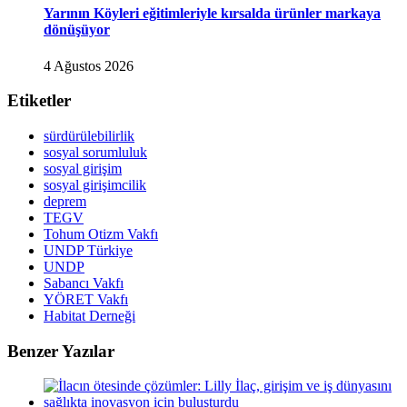
Yarının Köyleri eğitimleriyle kırsalda ürünler markaya
dönüşüyor
4 Ağustos 2026
Etiketler
sürdürülebilirlik
sosyal sorumluluk
sosyal girişim
sosyal girişimcilik
deprem
TEGV
Tohum Otizm Vakfı
UNDP Türkiye
UNDP
Sabancı Vakfı
YÖRET Vakfı
Habitat Derneği
Benzer Yazılar