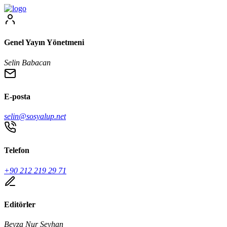
Genel Yayın Yönetmeni
Selin Babacan
E-posta
selin@sosyalup.net
Telefon
+90 212 219 29 71
Editörler
Beyza Nur Seyhan