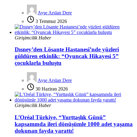
Ayşe Arslan Dere
3 Temmuz 2026
Girişimcilik Haber
Dısney’den Lösante Hastanesi’nde yüzleri
güldüren etkinlik: “Oyuncak Hikayesi 5”
çocuklarla buluştu
Ayşe Arslan Dere
30 Haziran 2026
Girişimcilik Haber
L’Oréal Türkiye, “Yurttaşlık Günü”
kapsamında ileri dönüşümle 1000 adet yaşama
dokunan fayda yarattı!