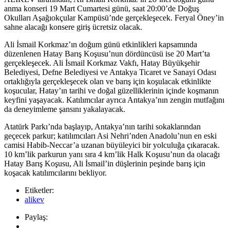
anma konseri 19 Mart Cumartesi günü, saat 20:00’de Doğuş
Okulları Aşağıokçular Kampüsü’nde gerçekleşecek. Feryal Öney’in
sahne alacağı konsere giriş ücretsiz olacak.
Ali İsmail Korkmaz’ın doğum günü etkinlikleri kapsamında
düzenlenen Hatay Barış Koşusu’nun dördüncüsü ise 20 Mart’ta
gerçekleşecek. Ali İsmail Korkmaz Vakfı, Hatay Büyükşehir
Belediyesi, Defne Belediyesi ve Antakya Ticaret ve Sanayi Odası
ortaklığıyla gerçekleşecek olan ve barış için koşulacak etkinlikte
koşucular, Hatay’ın tarihi ve doğal güzelliklerinin içinde koşmanın
keyfini yaşayacak. Katılımcılar ayrıca Antakya’nın zengin mutfağını
da deneyimleme şansını yakalayacak.
Atatürk Parkı’nda başlayıp, Antakya’nın tarihi sokaklarından
geçecek parkur; katılımcıları Asi Nehri’nden Anadolu’nun en eski
camisi Habib-Neccar’a uzanan büyüleyici bir yolculuğa çıkaracak.
10 km’lik parkurun yanı sıra 4 km’lik Halk Koşusu’nun da olacağı
Hatay Barış Koşusu, Ali İsmail’in düşlerinin peşinde barış için
koşacak katılımcılarını bekliyor.
Etiketler:
alikev
Paylaş: