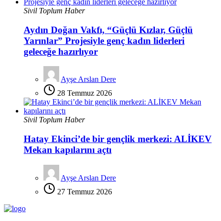
Sivil Toplum Haber
Aydın Doğan Vakfı, “Güçlü Kızlar, Güçlü
Yarınlar” Projesiyle genç kadın liderleri
geleceğe hazırlıyor
Ayşe Arslan Dere
28 Temmuz 2026
Sivil Toplum Haber
Hatay Ekinci’de bir gençlik merkezi: ALİKEV
Mekan kapılarını açtı
Ayşe Arslan Dere
27 Temmuz 2026