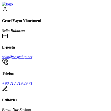
Genel Yayın Yönetmeni
Selin Babacan
E-posta
selin@sosyalup.net
Telefon
+90 212 219 29 71
Editörler
Beyza Nur Seyhan