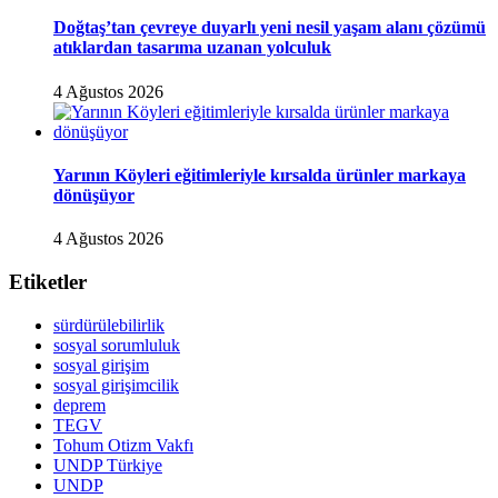
Doğtaş’tan çevreye duyarlı yeni nesil yaşam alanı çözümü
atıklardan tasarıma uzanan yolculuk
4 Ağustos 2026
Yarının Köyleri eğitimleriyle kırsalda ürünler markaya
dönüşüyor
4 Ağustos 2026
Etiketler
sürdürülebilirlik
sosyal sorumluluk
sosyal girişim
sosyal girişimcilik
deprem
TEGV
Tohum Otizm Vakfı
UNDP Türkiye
UNDP