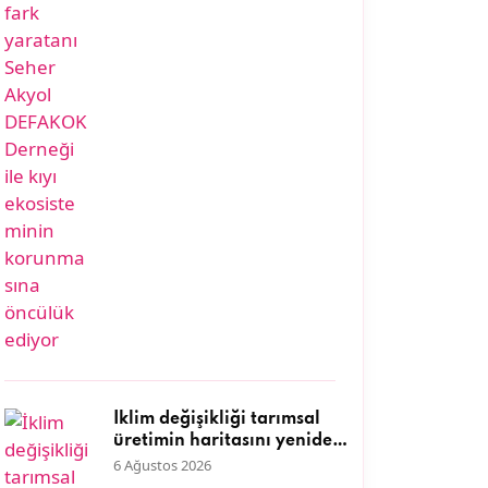
öncülük ediyor
İklim değişikliği tarımsal
üretimin haritasını yeniden
çiziyor
6 Ağustos 2026