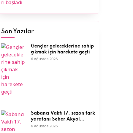
Son Yazılar
Gençler geleceklerine sahip
çıkmak için harekete geçti
6 Ağustos 2026
Sabancı Vakfı 17. sezon fark
yaratanı Seher Akyol
DEFAKOK Derneği ile kıyı
6 Ağustos 2026
ekosisteminin korunmasına