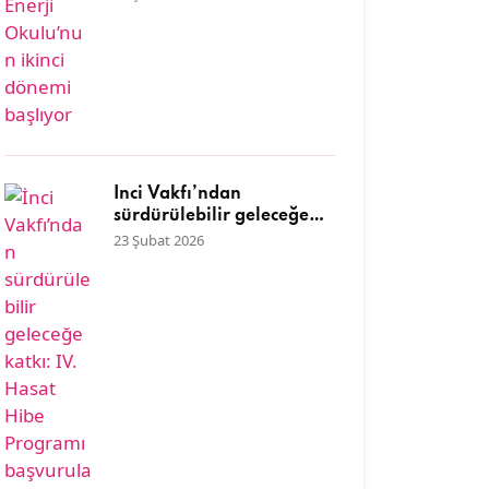
İnci Vakfı’ndan
sürdürülebilir geleceğe
katkı: IV. Hasat Hibe
23 Şubat 2026
Programı başvuruları
başladı