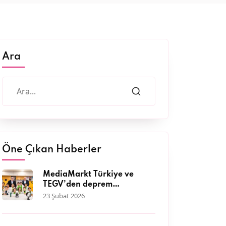
Ara
Öne Çıkan Haberler
MediaMarkt Türkiye ve
TEGV’den deprem
bölgesinde 11 bini aşkın
23 Şubat 2026
çocuğa nitelikli eğitim
desteği