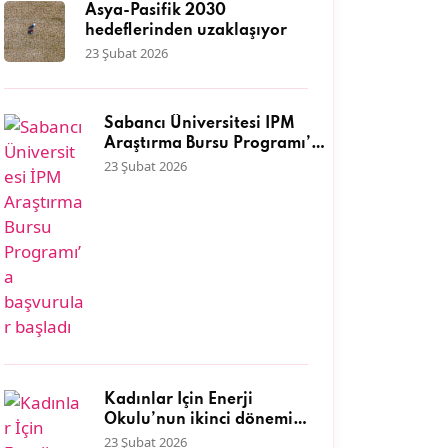
Asya-Pasifik 2030
hedeflerinden uzaklaşıyor
23 Şubat 2026
Sabancı Üniversitesi İPM
Araştırma Bursu Programı’a
başvurular başladı
23 Şubat 2026
Kadınlar İçin Enerji
Okulu’nun ikinci dönemi
başlıyor
23 Şubat 2026