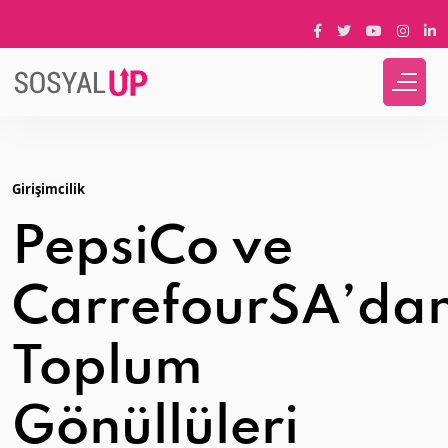
Girişimcilik
PepsiCo ve
CarrefourSA’da
Toplum
Gönüllüleri