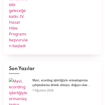
Son Yazılar
Mavi, ecording işbirliğiyle ormanlaştırma
çalışmalarına destek olmaya, doğaya olan
sevgisini müşterileriyle paylaşmaya devam
7 Ağustos 2026
ediyor.