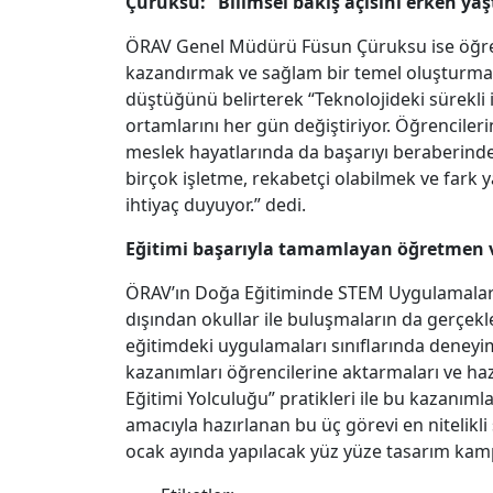
Çürüksu: “Bilimsel bakış açısını erken y
ÖRAV Genel Müdürü Füsun Çüruksu ise öğrenc
kazandırmak ve sağlam bir temel oluşturmak
düştüğünü belirterek “Teknolojideki sürekli 
ortamlarını her gün değiştiriyor. Öğrencilerin 
meslek hayatlarında da başarıyı beraberind
birçok işletme, rekabetçi olabilmek ve fark 
ihtiyaç duyuyor.” dedi.
Eğitimi başarıyla tamamlayan öğretmen v
ÖRAV’ın Doğa Eğitiminde STEM Uygulamaları
dışından okullar ile buluşmaların da gerçekle
eğitimdeki uygulamaları sınıflarında deneyi
kazanımları öğrencilerine aktarmaları ve ha
Eğitimi Yolculuğu” pratikleri ile bu kazanıml
amacıyla hazırlanan bu üç görevi en nitelikl
ocak ayında yapılacak yüz yüze tasarım ka