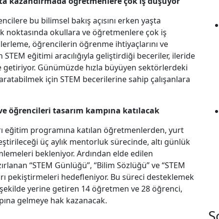
aşta kazandırmada öğretmenlere çok iş düşüyor”
ilere bu bilimsel bakış açısını erken yaşta
 noktasında okullara ve öğretmenlere çok iş
ilerleme, öğrencilerin öğrenme ihtiyaçlarını ve
STEM eğitimi aracılığıyla geliştirdiği beceriler, ileride
e getiriyor. Günümüzde hızla büyüyen sektörlerdeki
yaratabilmek için STEM becerilerine sahip çalışanlara
e öğrencileri tasarım kampına katılacak
 eğitim programına katılan öğretmenlerden, yurt
ştirileceği üç aylık mentorluk sürecinde, altı günlük
mlemeleri bekleniyor. Ardından elde edilen
zırlanan “STEM Günlüğü”, “Bilim Sözlüğü” ve “STEM
arı pekiştirmeleri hedefleniyor. Bu süreci desteklemek
i şekilde yerine getiren 14 öğretmen ve 28 öğrenci,
mpına gelmeye hak kazanacak.
S