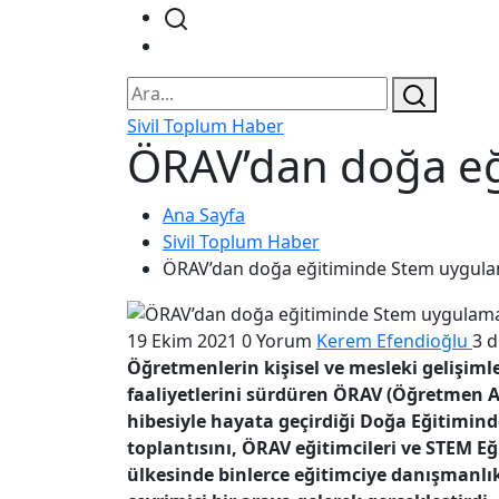
Sivil Toplum Haber
ÖRAV’dan doğa eğ
Ana Sayfa
Sivil Toplum Haber
ÖRAV’dan doğa eğitiminde Stem uygulam
19 Ekim 2021
0 Yorum
Kerem Efendioğlu
3 
Öğretmenlerin kişisel ve mesleki gelişim
faaliyetlerini sürdüren ÖRAV (Öğretmen A
hibesiyle hayata geçirdiği Doğa Eğitimind
toplantısını, ÖRAV eğitimcileri ve STEM E
ülkesinde binlerce eğitimciye danışmanlı