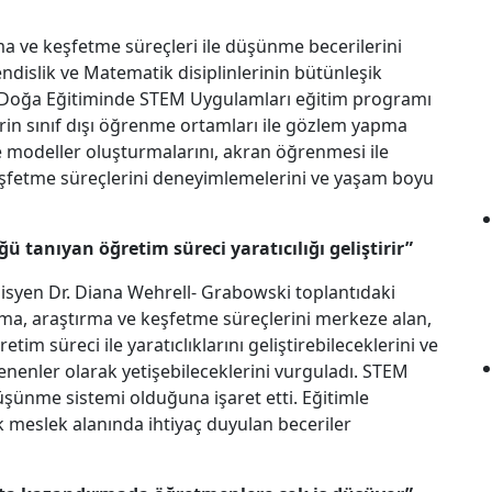
ma ve keşfetme süreçleri ile düşünme becerilerini
ndislik ve Matematik disiplinlerinin bütünleşik
ın Doğa Eğitiminde STEM Uygulamları eğitim programı
ilerin sınıf dışı öğrenme ortamları ile gözlem yapma
le modeller oluşturmalarını, akran öğrenmesi ile
 keşfetme süreçlerini deneyimlemelerini ve yaşam boyu
tanıyan öğretim süreci yaratıcılığı geliştirir”
syen Dr. Diana Wehrell- Grabowski toplantıdaki
a, araştırma ve keşfetme süreçlerini merkeze alan,
m süreci ile yaratıclıklarını geliştirebileceklerini ve
renenler olarak yetişebileceklerini vurguladı. STEM
düşünme sistemi olduğuna işaret etti. Eğitimle
ok meslek alanında ihtiyaç duyulan beceriler