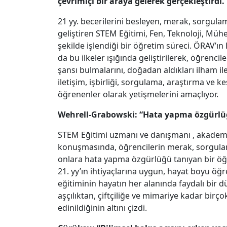
çevrimiçi bir araya gelerek gerçekleştirdi.
21 yy. becerilerini besleyen, merak, sorgula
geliştiren STEM Eğitimi, Fen, Teknoloji, Mühe
şekilde işlendiği bir öğretim süreci. ÖRAV’
da bu ilkeler ışığında geliştirilerek, öğrenc
şansı bulmalarını, doğadan aldıkları ilham i
iletişim, işbirliği, sorgulama, araştırma ve
öğrenenler olarak yetişmelerini amaçlıyor.
Wehrell-Grabowski: “Hata yapma özgürlüğü 
STEM Eğitimi uzmanı ve danışmanı , akademi
konuşmasında, öğrencilerin merak, sorgulam
onlara hata yapma özgürlüğü tanıyan bir öğreti
21. yy’ın ihtiyaçlarına uygun, hayat boyu öğ
eğitiminin hayatın her alanında faydalı bir 
aşçılıktan, çiftçiliğe ve mimariye kadar birç
edinildiğinin altını çizdi.