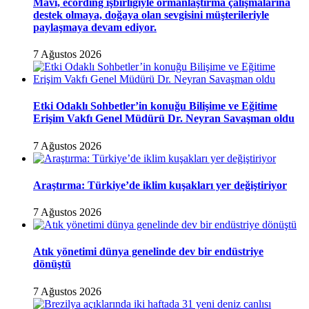
Mavi, ecording işbirliğiyle ormanlaştırma çalışmalarına
destek olmaya, doğaya olan sevgisini müşterileriyle
paylaşmaya devam ediyor.
7 Ağustos 2026
Etki Odaklı Sohbetler’in konuğu Bilişime ve Eğitime
Erişim Vakfı Genel Müdürü Dr. Neyran Savaşman oldu
7 Ağustos 2026
Araştırma: Türkiye’de iklim kuşakları yer değiştiriyor
7 Ağustos 2026
Atık yönetimi dünya genelinde dev bir endüstriye
dönüştü
7 Ağustos 2026