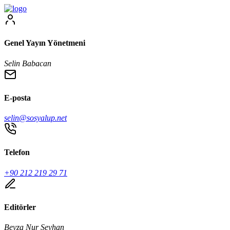
Genel Yayın Yönetmeni
Selin Babacan
E-posta
selin@sosyalup.net
Telefon
+90 212 219 29 71
Editörler
Beyza Nur Seyhan