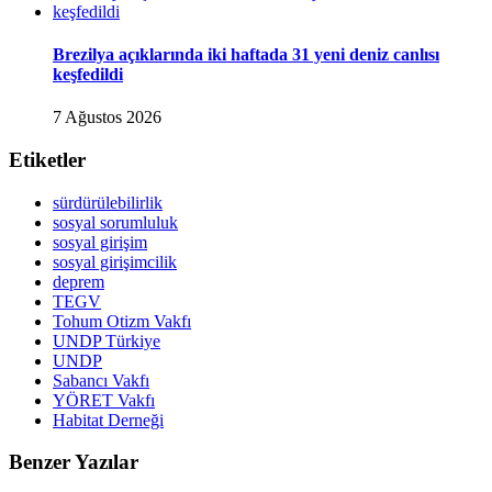
Brezilya açıklarında iki haftada 31 yeni deniz canlısı
keşfedildi
7 Ağustos 2026
Etiketler
sürdürülebilirlik
sosyal sorumluluk
sosyal girişim
sosyal girişimcilik
deprem
TEGV
Tohum Otizm Vakfı
UNDP Türkiye
UNDP
Sabancı Vakfı
YÖRET Vakfı
Habitat Derneği
Benzer Yazılar