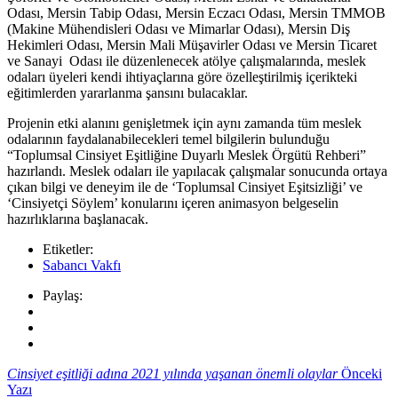
Odası, Mersin Tabip Odası, Mersin Eczacı Odası, Mersin TMMOB
(Makine Mühendisleri Odası ve Mimarlar Odası), Mersin Diş
Hekimleri Odası, Mersin Mali Müşavirler Odası ve Mersin Ticaret
ve Sanayi Odası ile düzenlenecek atölye çalışmalarında, meslek
odaları üyeleri kendi ihtiyaçlarına göre özelleştirilmiş içerikteki
eğitimlerden yararlanma şansını bulacaklar.
Projenin etki alanını genişletmek için aynı zamanda tüm meslek
odalarının faydalanabilecekleri temel bilgilerin bulunduğu
“Toplumsal Cinsiyet Eşitliğine Duyarlı Meslek Örgütü Rehberi”
hazırlandı. Meslek odaları ile yapılacak çalışmalar sonucunda ortaya
çıkan bilgi ve deneyim ile de ‘Toplumsal Cinsiyet Eşitsizliği’ ve
‘Cinsiyetçi Söylem’ konularını içeren animasyon belgeselin
hazırlıklarına başlanacak.
Etiketler:
Sabancı Vakfı
Paylaş:
Cinsiyet eşitliği adına 2021 yılında yaşanan önemli olaylar
Önceki
Yazı