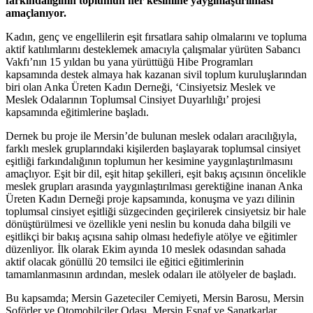
farkındalığının toplumun her kesimine yaygınlaştırılması
amaçlanıyor.
Kadın, genç ve engellilerin eşit fırsatlara sahip olmalarını ve topluma
aktif katılımlarını desteklemek amacıyla çalışmalar yürüten Sabancı
Vakfı’nın 15 yıldan bu yana yürüttüğü Hibe Programları
kapsamında destek almaya hak kazanan sivil toplum kuruluşlarından
biri olan Anka Üreten Kadın Derneği, ‘Cinsiyetsiz Meslek ve
Meslek Odalarının Toplumsal Cinsiyet Duyarlılığı’ projesi
kapsamında eğitimlerine başladı.
Dernek bu proje ile Mersin’de bulunan meslek odaları aracılığıyla,
farklı meslek gruplarındaki kişilerden başlayarak toplumsal cinsiyet
eşitliği farkındalığının toplumun her kesimine yaygınlaştırılmasını
amaçlıyor. Eşit bir dil, eşit hitap şekilleri, eşit bakış açısının öncelikle
meslek grupları arasında yaygınlaştırılması gerektiğine inanan Anka
Üreten Kadın Derneği proje kapsamında, konuşma ve yazı dilinin
toplumsal cinsiyet eşitliği süzgecinden geçirilerek cinsiyetsiz bir hale
dönüştürülmesi ve özellikle yeni neslin bu konuda daha bilgili ve
eşitlikçi bir bakış açısına sahip olması hedefiyle atölye ve eğitimler
düzenliyor. İlk olarak Ekim ayında 10 meslek odasından sahada
aktif olacak gönüllü 20 temsilci ile eğitici eğitimlerinin
tamamlanmasının ardından, meslek odaları ile atölyeler de başladı.
Bu kapsamda; Mersin Gazeteciler Cemiyeti, Mersin Barosu, Mersin
Şoförler ve Otomobilciler Odası, Mersin Esnaf ve Sanatkarlar