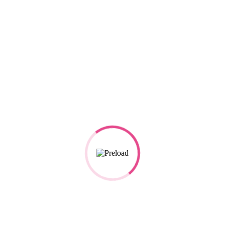
Asya-Pasifik 2030 hedeflerinden uzaklaşıyor
23 Şubat 2026
Sabancı Üniversitesi İPM Araştırma Bursu
Programı’a başvurular başladı
23 Şubat 2026