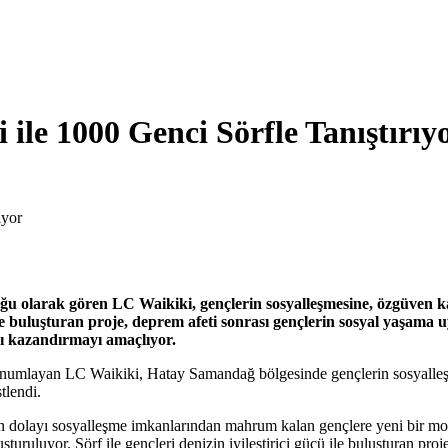
ile 1000 Genci Sörfle Tanıştırıy
ıyor
ğu olarak gören LC Waikiki, gençlerin sosyalleşmesine, özgüven 
fle buluşturan proje, deprem afeti sonrası gençlerin sosyal yaşama
nı kazandırmayı amaçlıyor.
 konumlayan LC Waikiki, Hatay Samandağ bölgesinde gençlerin sosyalle
tlendi.
n dolayı sosyalleşme imkanlarından mahrum kalan gençlere yeni bir mo
şturuluyor. Sörf ile gençleri denizin iyileştirici gücü ile buluşturan pro