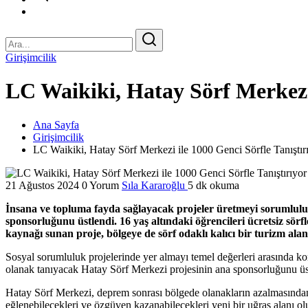
Girişimcilik
LC Waikiki, Hatay Sörf Merkezi 
Ana Sayfa
Girişimcilik
LC Waikiki, Hatay Sörf Merkezi ile 1000 Genci Sörfle Tanıştır
21 Ağustos 2024
0 Yorum
Sıla Kararoğlu
5 dk okuma
İnsana ve topluma fayda sağlayacak projeler üretmeyi sorumlulu
sponsorluğunu üstlendi. 16 yaş altındaki öğrencileri ücretsiz sör
kaynağı sunan proje, bölgeye de sörf odaklı kalıcı bir turizm ala
Sosyal sorumluluk projelerinde yer almayı temel değerleri arasında
olanak tanıyacak Hatay Sörf Merkezi projesinin ana sponsorluğunu üs
Hatay Sörf Merkezi, deprem sonrası bölgede olanakların azalmasında
eğlenebilecekleri ve özgüven kazanabilecekleri yeni bir uğraş alanı olu