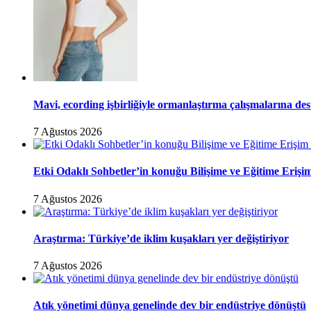
Mavi, ecording işbirliğiyle ormanlaştırma çalışmalarına de
7 Ağustos 2026
Etki Odaklı Sohbetler’in konuğu Bilişime ve Eğitime Eri
7 Ağustos 2026
Araştırma: Türkiye’de iklim kuşakları yer değiştiriyor
7 Ağustos 2026
Atık yönetimi dünya genelinde dev bir endüstriye dönüştü