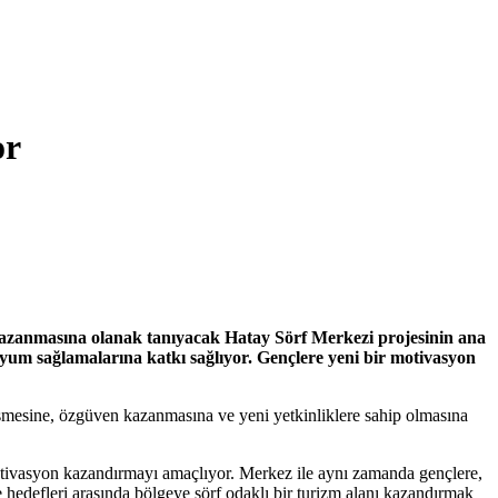
or
kazanmasına olanak tanıyacak Hatay Sörf Merkezi projesinin ana
 uyum sağlamalarına katkı sağlıyor. Gençlere yeni bir motivasyon
şmesine, özgüven kazanmasına ve yeni yetkinliklere sahip olmasına
tivasyon kazandırmayı amaçlıyor. Merkez ile aynı zamanda gençlere,
je hedefleri arasında bölgeye sörf odaklı bir turizm alanı kazandırmak