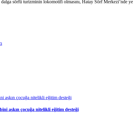
alga sörfü turizminin lokomotifi olmasını, Hatay Sörf Merkezi’nde yet
ı
 aşkın çocuğa nitelikli eğitim desteği