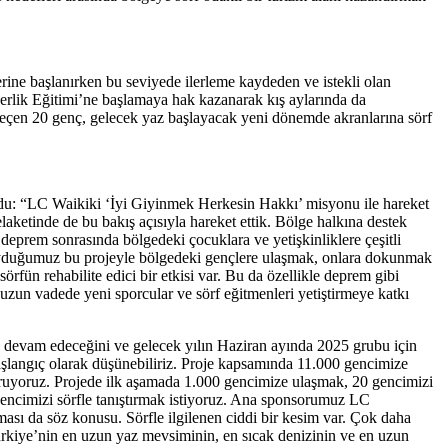
erine başlanırken bu seviyede ilerleme kaydeden ve istekli olan
Liderlik Eğitimi’ne başlamaya hak kazanarak kış aylarında da
 geçen 20 genç, gelecek yaz başlayacak yeni dönemde akranlarına sörf
u: “LC Waikiki ‘İyi Giyinmek Herkesin Hakkı’ misyonu ile hareket
aketinde de bu bakış açısıyla hareket ettik. Bölge halkına destek
deprem sonrasında bölgedeki çocuklara ve yetişkinliklere çeşitli
r duyduğumuz bu projeyle bölgedeki gençlere ulaşmak, onlara dokunmak
rfün rehabilite edici bir etkisi var. Bu da özellikle deprem gibi
 uzun vadede yeni sporcular ve sörf eğitmenleri yetiştirmeye katkı
 devam edeceğini ve gelecek yılın Haziran ayında 2025 grubu için
 başlangıç olarak düşünebiliriz. Proje kapsamında 11.000 gencimize
lduruyoruz. Projede ilk aşamada 1.000 gencimize ulaşmak, 20 gencimizi
 gencimizi sörfle tanıştırmak istiyoruz. Ana sponsorumuz LC
ması da söz konusu. Sörfle ilgilenen ciddi bir kesim var. Çok daha
. Türkiye’nin en uzun yaz mevsiminin, en sıcak denizinin ve en uzun