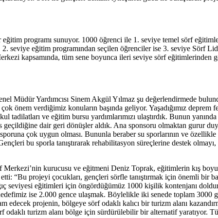
r eğitim programı sunuyor. 1000 öğrenci ile 1. seviye temel sörf eğitiml
ek. 2. seviye eğitim programından seçilen öğrenciler ise 3. seviye Sörf 
Merkezi kapsamında, tüm sene boyunca ileri seviye sörf eğitimlerinden
Genel Müdür Yardımcısı Sinem Akgül Yılmaz şu değerlendirmede bulund
 çok önem verdiğimiz konuların başında geliyor. Yaşadığımız deprem fel
ul tadilatları ve eğitim bursu yardımlarımızı ulaştırdık. Bunun yanında 
in es geçildiğine dair geri dönüşler aldık. Ana sponsoru olmaktan guru
sporuna çok uygun olması. Bununla beraber su sporlarının ve özellikle sö
ençleri bu sporla tanıştırarak rehabilitasyon süreçlerine destek olmayı,
 Merkezi’nin kurucusu ve eğitmeni Deniz Toprak, eğitimlerin kış boyu
etti: “Bu projeyi çocukları, gençleri sörfle tanıştırmak için önemli bir
langıç seviyesi eğitimleri için öngördüğümüz 1000 kişilik kontenjanı do
e hedefimiz ise 2.000 gence ulaşmak. Böylelikle iki senede toplam 3000
am edecek projenin, bölgeye sörf odaklı kalıcı bir turizm alanı kazandır
rf odaklı turizm alanı bölge için sürdürülebilir bir alternatif yaratıyor