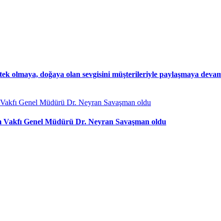
stek olmaya, doğaya olan sevgisini müşterileriyle paylaşmaya devam
şim Vakfı Genel Müdürü Dr. Neyran Savaşman oldu