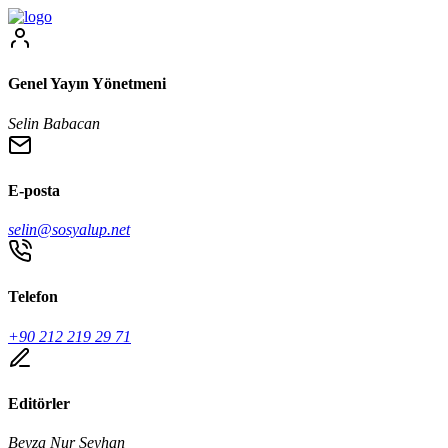
Genel Yayın Yönetmeni
Selin Babacan
E-posta
selin@sosyalup.net
Telefon
+90 212 219 29 71
Editörler
Beyza Nur Seyhan