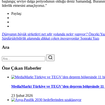
başlangıç seviye dalga periyodunun olduğu deniz Samandağ. Buranın d
liderlik etmesini amaçlıyoruz.”
Paylaş:
Dünyanın büyük şirketleri net sıfır yolunda neler yapıyor?
Önceki Yaz
Sürdürülebilirlik alanında dikkat çeken inovasyonlar
Sonraki Yazı
Ara
Öne Çıkan Haberler
MediaMarkt Türkiye ve TEGV’den deprem bölgesinde 11 bini
23 Şubat 2026