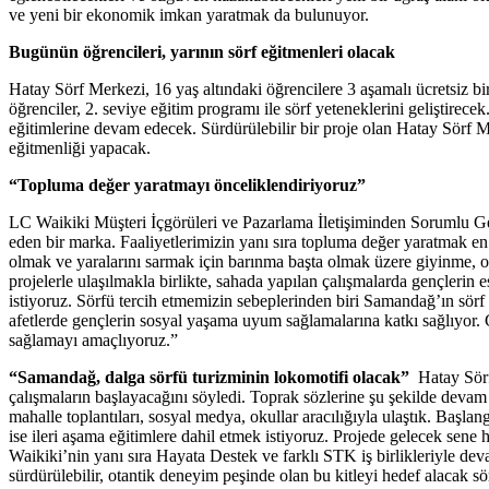
ve yeni bir ekonomik imkan yaratmak da bulunuyor.
Bugünün öğrencileri, yarının sörf eğitmenleri olacak
Hatay Sörf Merkezi, 16 yaş altındaki öğrencilere 3 aşamalı ücretsiz bi
öğrenciler, 2. seviye eğitim programı ile sörf yeteneklerini geliştirec
eğitimlerine devam edecek. Sürdürülebilir bir proje olan Hatay Sörf 
eğitmenliği yapacak.
“Topluma değer yaratmayı önceliklendiriyoruz”
LC Waikiki Müşteri İçgörüleri ve Pazarlama İletişiminden Sorumlu 
eden bir marka. Faaliyetlerimizin yanı sıra topluma değer yaratmak en
olmak ve yaralarını sarmak için barınma başta olmak üzere giyinme, ok
projelerle ulaşılmakla birlikte, sahada yapılan çalışmalarda gençler
istiyoruz. Sörfü tercih etmemizin sebeplerinden biri Samandağ’ın sörf 
afetlerde gençlerin sosyal yaşama uyum sağlamalarına katkı sağlıyor. G
sağlamayı amaçlıyoruz.”
“Samandağ, dalga sörfü turizminin lokomotifi olacak”
Hatay Sörf
çalışmaların başlayacağını söyledi. Toprak sözlerine şu şekilde devam 
mahalle toplantıları, sosyal medya, okullar aracılığıyla ulaştık. Baş
ise ileri aşama eğitimlere dahil etmek istiyoruz. Projede gelecek sen
Waikiki’nin yanı sıra Hayata Destek ve farklı STK iş birlikleriyle dev
sürdürülebilir, otantik deneyim peşinde olan bu kitleyi hedef alacak sö