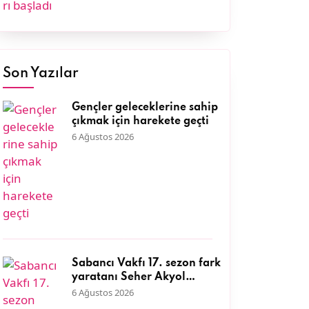
Son Yazılar
Gençler geleceklerine sahip
çıkmak için harekete geçti
6 Ağustos 2026
Sabancı Vakfı 17. sezon fark
yaratanı Seher Akyol
DEFAKOK Derneği ile kıyı
6 Ağustos 2026
ekosisteminin korunmasına