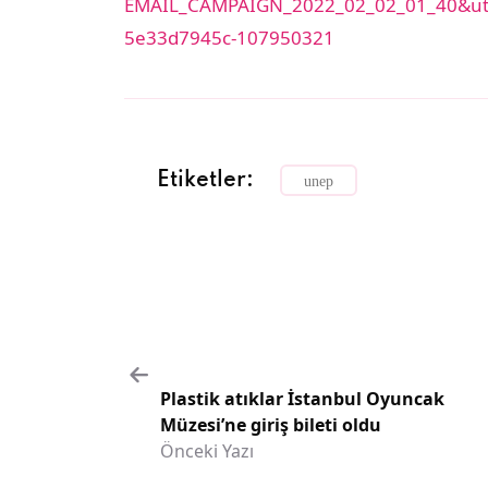
EMAIL_CAMPAIGN_2022_02_02_01_40&ut
5e33d7945c-107950321
Etiketler:
unep
Plastik atıklar İstanbul Oyuncak
Müzesi’ne giriş bileti oldu
Önceki Yazı