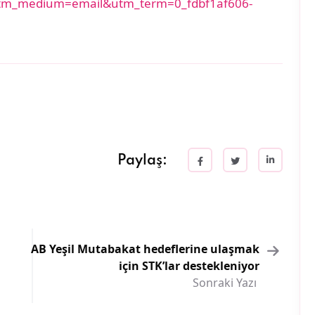
m_medium=email&utm_term=0_fdbf1af606-
Paylaş:
AB Yeşil Mutabakat hedeflerine ulaşmak
için STK’lar destekleniyor
Sonraki Yazı