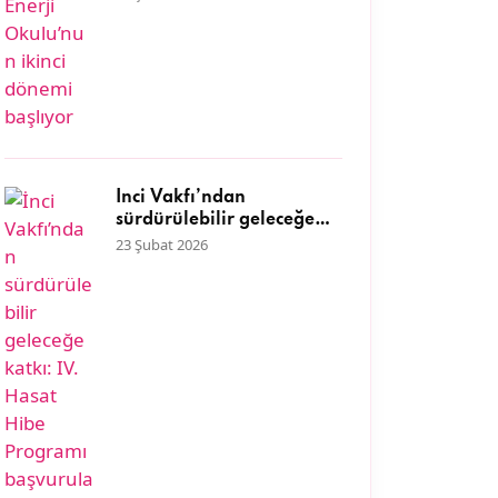
İnci Vakfı’ndan
sürdürülebilir geleceğe
katkı: IV. Hasat Hibe
23 Şubat 2026
Programı başvuruları
başladı