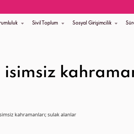
rumluluk
Sivil Toplum
Sosyal Girişimcilik
Sür
n isimsiz kahrama
 isimsiz kahramanları; sulak alanlar