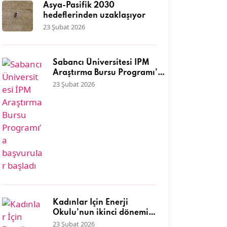
Asya-Pasifik 2030
hedeflerinden uzaklaşıyor
23 Şubat 2026
Sabancı Üniversitesi İPM
Araştırma Bursu Programı’a
başvurular başladı
23 Şubat 2026
Kadınlar İçin Enerji
Okulu’nun ikinci dönemi
başlıyor
23 Şubat 2026