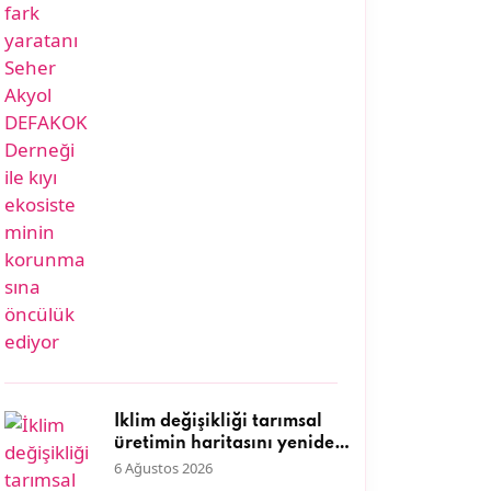
öncülük ediyor
İklim değişikliği tarımsal
üretimin haritasını yeniden
çiziyor
6 Ağustos 2026