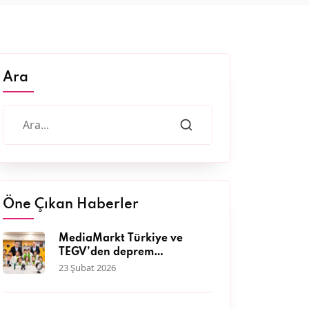
Ara
Öne Çıkan Haberler
MediaMarkt Türkiye ve
TEGV’den deprem
bölgesinde 11 bini aşkın
23 Şubat 2026
çocuğa nitelikli eğitim
desteği