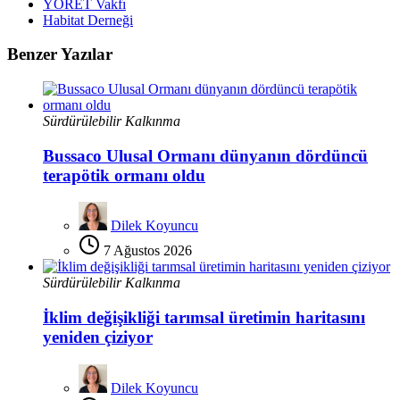
YÖRET Vakfı
Habitat Derneği
Benzer Yazılar
Sürdürülebilir Kalkınma
Bussaco Ulusal Ormanı dünyanın dördüncü
terapötik ormanı oldu
Dilek Koyuncu
7 Ağustos 2026
Sürdürülebilir Kalkınma
İklim değişikliği tarımsal üretimin haritasını
yeniden çiziyor
Dilek Koyuncu