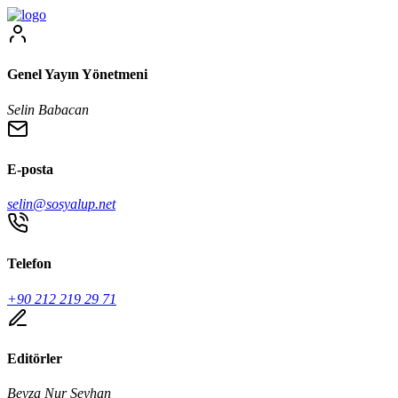
Genel Yayın Yönetmeni
Selin Babacan
E-posta
selin@sosyalup.net
Telefon
+90 212 219 29 71
Editörler
Beyza Nur Seyhan