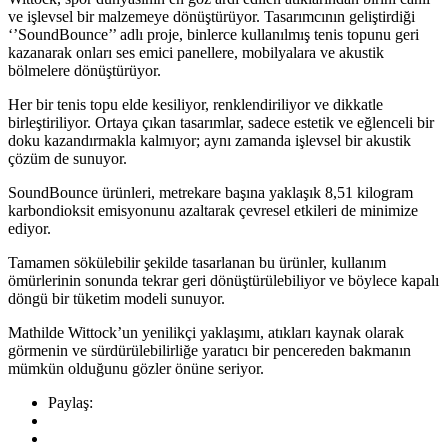
ve işlevsel bir malzemeye dönüştürüyor. Tasarımcının geliştirdiği
‘’SoundBounce’’ adlı proje, binlerce kullanılmış tenis topunu geri
kazanarak onları ses emici panellere, mobilyalara ve akustik
bölmelere dönüştürüyor.
Her bir tenis topu elde kesiliyor, renklendiriliyor ve dikkatle
birleştiriliyor. Ortaya çıkan tasarımlar, sadece estetik ve eğlenceli bir
doku kazandırmakla kalmıyor; aynı zamanda işlevsel bir akustik
çözüm de sunuyor.
SoundBounce ürünleri, metrekare başına yaklaşık 8,51 kilogram
karbondioksit emisyonunu azaltarak çevresel etkileri de minimize
ediyor.
Tamamen sökülebilir şekilde tasarlanan bu ürünler, kullanım
ömürlerinin sonunda tekrar geri dönüştürülebiliyor ve böylece kapalı
döngü bir tüketim modeli sunuyor.
Mathilde Wittock’un yenilikçi yaklaşımı, atıkları kaynak olarak
görmenin ve sürdürülebilirliğe yaratıcı bir pencereden bakmanın
mümkün olduğunu gözler önüne seriyor.
Paylaş: