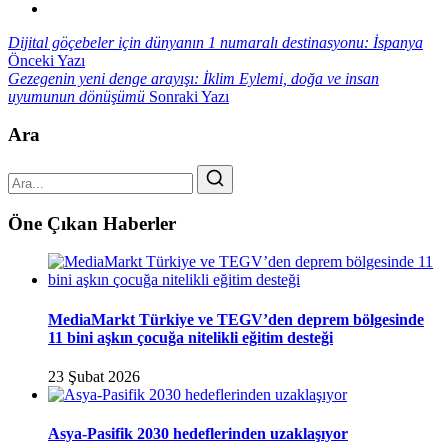
Dijital göçebeler için dünyanın 1 numaralı destinasyonu: İspanya
Önceki Yazı
Gezegenin yeni denge arayışı: İklim Eylemi, doğa ve insan
uyumunun dönüşümü
Sonraki Yazı
Ara
Öne Çıkan Haberler
MediaMarkt Türkiye ve TEGV’den deprem bölgesinde
11 bini aşkın çocuğa nitelikli eğitim desteği
23 Şubat 2026
Asya-Pasifik 2030 hedeflerinden uzaklaşıyor