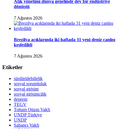
Atık yönetimi dünya genelinde dev bir endüstriye
dönüştü
7 Ağustos 2026
Brezilya açıklarında iki haftada 31 yeni deniz canlısı
keşfedildi
7 Ağustos 2026
Etiketler
sürdürülebilirlik
sosyal sorumluluk
sosyal girişim
sosyal girişimcilik
deprem
TEGV
Tohum Otizm Vakfı
UNDP Türkiye
UNDP
Sabancı Vakfı