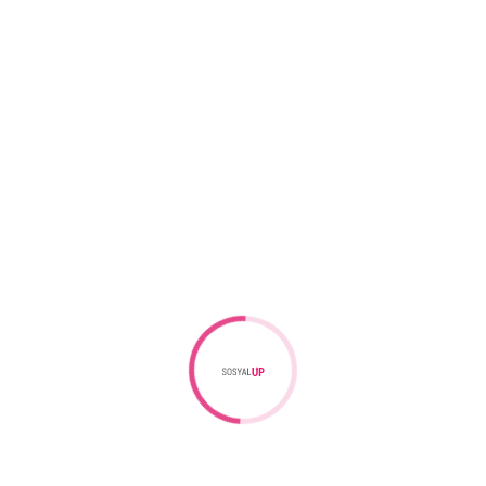
Kadınlar İçin Enerji Okulu’nun ikinci dönemi
başlıyor
23 Şubat 2026
İnci Vakfı’ndan sürdürülebilir geleceğe katkı:
IV. Hasat Hibe Programı başvuruları başladı
23 Şubat 2026