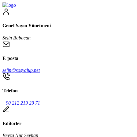
Genel Yayın Yönetmeni
Selin Babacan
E-posta
selin@sosyalup.net
Telefon
+90 212 219 29 71
Editörler
Beyza Nur Seyhan