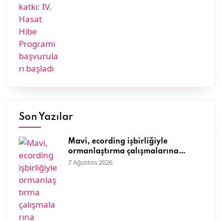
Son Yazılar
Mavi, ecording işbirliğiyle
ormanlaştırma çalışmalarına
destek olmaya, doğaya olan
7 Ağustos 2026
sevgisini müşterileriyle paylaşmaya
devam ediyor.