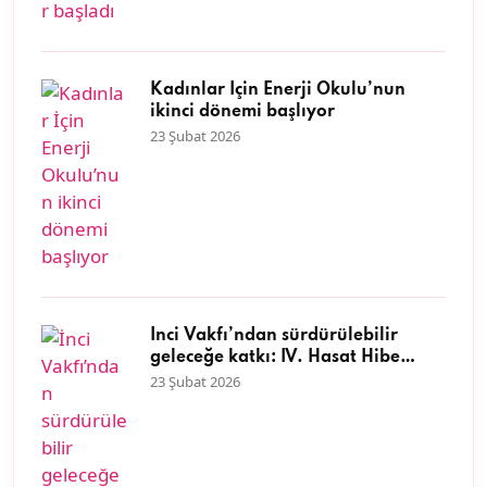
Kadınlar İçin Enerji Okulu’nun
ikinci dönemi başlıyor
23 Şubat 2026
İnci Vakfı’ndan sürdürülebilir
geleceğe katkı: IV. Hasat Hibe
Programı başvuruları başladı
23 Şubat 2026