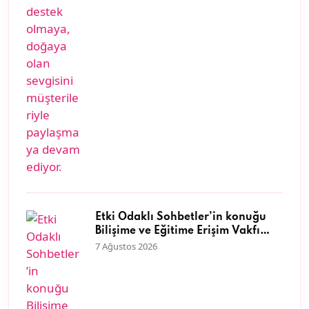
Etki Odaklı Sohbetler’in konuğu
Bilişime ve Eğitime Erişim Vakfı
Genel Müdürü Dr. Neyran
7 Ağustos 2026
Savaşman oldu