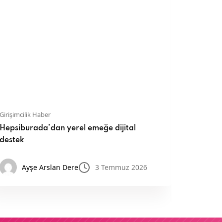
Girişimcilik Haber
Girişimcil
Hepsiburada’dan yerel emeğe dijital
Dısney’d
destek
güldüren
çocuklar
Ayşe Arslan Dere
3 Temmuz 2026
Ay