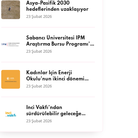
Asya-Pasifik 2030
hedeflerinden uzaklaşıyor
23 Şubat 2026
Sabancı Üniversitesi İPM
Araştırma Bursu Programı’a
başvurular başladı
23 Şubat 2026
Kadınlar İçin Enerji
Okulu’nun ikinci dönemi
başlıyor
23 Şubat 2026
İnci Vakfı’ndan
sürdürülebilir geleceğe
katkı: IV. Hasat Hibe
23 Şubat 2026
Programı başvuruları
başladı