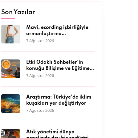
Son Yazılar
Mavi, ecording işbirliğiyle
ormanlaştırma
çalışmalarına destek
7 Ağustos 2026
olmaya, doğaya olan
sevgisini müşterileriyle
paylaşmaya devam ediyor.
Etki Odaklı Sohbetler’in
konuğu Bilişime ve Eğitime
Erişim Vakfı Genel Müdürü
7 Ağustos 2026
Dr. Neyran Savaşman oldu
Araştırma: Türkiye’de iklim
kuşakları yer değiştiriyor
7 Ağustos 2026
Atık yönetimi dünya