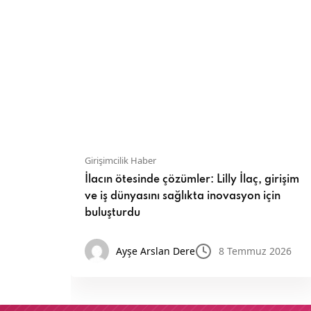
Girişimcilik Haber
esi “Bir
İlacın ötesinde çözümler: Lilly İlaç, girişim
ladı
ve iş dünyasını sağlıkta inovasyon için
buluşturdu
n 2026
Ayşe Arslan Dere
8 Temmuz 2026