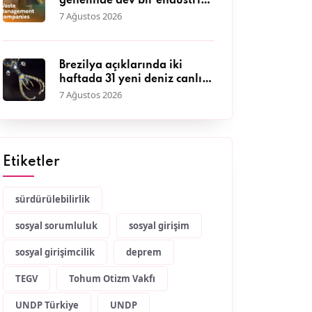
genelinde dev bir endüstriye
dönüştü
7 Ağustos 2026
Brezilya açıklarında iki
haftada 31 yeni deniz canlısı
keşfedildi
7 Ağustos 2026
Etiketler
sürdürülebilirlik
sosyal sorumluluk
sosyal girişim
sosyal girişimcilik
deprem
TEGV
Tohum Otizm Vakfı
UNDP Türkiye
UNDP