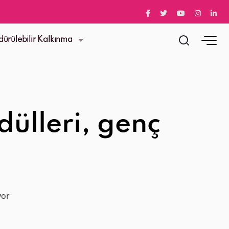
dürülebilir Kalkınma
dülleri, genç
yor