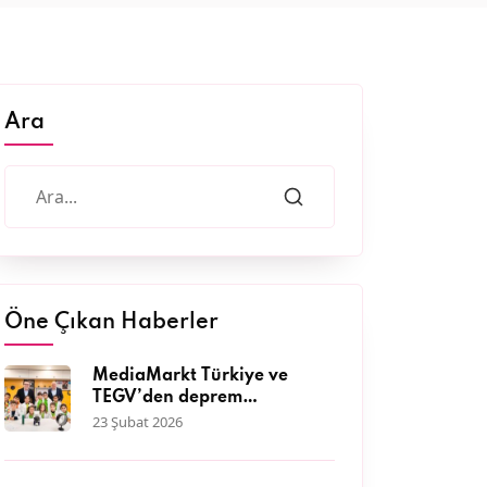
Ara
Öne Çıkan Haberler
MediaMarkt Türkiye ve
TEGV’den deprem
bölgesinde 11 bini aşkın
23 Şubat 2026
çocuğa nitelikli eğitim
desteği