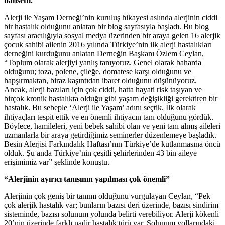
bahsetti.
Alerji ile Yaşam Derneği’nin kuruluş hikayesi aslında alerjinin ciddi
bir hastalık olduğunu anlatan bir blog sayfasıyla başladı. Bu blog
sayfası aracılığıyla sosyal medya üzerinden bir araya gelen 16 alerjik
çocuk sahibi ailenin 2016 yılında Türkiye’nin ilk alerji hastalıkları
derneğini kurduğunu anlatan Derneğin Başkanı Özlem Ceylan,
“Toplum olarak alerjiyi yanlış tanıyoruz. Genel olarak baharda
olduğunu; toza, polene, çileğe, domatese karşı olduğunu ve
hapşırmaktan, biraz kaşıntıdan ibaret olduğunu düşünüyoruz.
Ancak, alerji bazıları için çok ciddi, hatta hayati risk taşıyan ve
birçok kronik hastalıkta olduğu gibi yaşam değişikliği gerektiren bir
hastalık. Bu sebeple ‘Alerji ile Yaşam’ adını seçtik. İlk olarak
ihtiyaçları tespit ettik ve en önemli ihtiyacın tanı olduğunu gördük.
Böylece, hamileleri, yeni bebek sahibi olan ve yeni tanı almış aileleri
uzmanlarla bir araya getirdiğimiz seminerler düzenlemeye başladık.
Besin Alerjisi Farkındalık Haftası’nın Türkiye’de kutlanmasına öncü
olduk. Şu anda Türkiye’nin çeşitli şehirlerinden 43 bin aileye
erişimimiz var” şeklinde konuştu.
“Alerjinin ayırıcı tanısının yapılması çok önemli”
Alerjinin çok geniş bir tanımı olduğunu vurgulayan Ceylan, “Pek
çok alerjik hastalık var; bunların bazısı deri üzerinde, bazısı sindirim
sisteminde, bazısı solunum yolunda belirti verebiliyor. Alerji kökenli
20’nin üzerinde farklı nadir hastalık türü var. Solunum yollarındaki