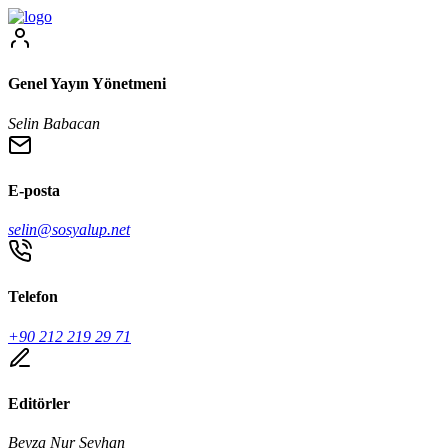
Genel Yayın Yönetmeni
Selin Babacan
E-posta
selin@sosyalup.net
Telefon
+90 212 219 29 71
Editörler
Beyza Nur Seyhan