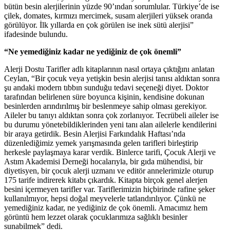
bütün besin alerjilerinin yüzde 90’ından sorumlular. Türkiye’de ise
çilek, domates, kırmızı mercimek, susam alerjileri yüksek oranda
görülüyor. İlk yıllarda en çok görülen ise inek sütü alerjisi”
ifadesinde bulundu.
“Ne yemediğiniz kadar ne yediğiniz de çok önemli”
Alerji Dostu Tarifler adlı kitaplarının nasıl ortaya çıktığını anlatan
Ceylan, “Bir çocuk veya yetişkin besin alerjisi tanısı aldıktan sonra
şu andaki modern tıbbın sunduğu tedavi seçeneği diyet. Doktor
tarafından belirlenen süre boyunca kişinin, kendisine dokunan
besinlerden arındırılmış bir beslenmeye sahip olması gerekiyor.
Aileler bu tanıyı aldıktan sonra çok zorlanıyor. Tecrübeli aileler ise
bu durumu yönetebildiklerinden yeni tanı alan ailelerle kendilerini
bir araya getirdik. Besin Alerjisi Farkındalık Haftası’nda
düzenlediğimiz yemek yarışmasında gelen tarifleri birleştirip
herkesle paylaşmaya karar verdik. Binlerce tarifi, Çocuk Alerji ve
Astım Akademisi Derneği hocalarıyla, bir gıda mühendisi, bir
diyetisyen, bir çocuk alerji uzmanı ve editör annelerimizle oturup
175 tarife indirerek kitabı çıkardık. Kitapta birçok genel alerjen
besini içermeyen tarifler var. Tariflerimizin hiçbirinde rafine şeker
kullanılmıyor, hepsi doğal meyvelerle tatlandırılıyor. Çünkü ne
yemediğiniz kadar, ne yediğiniz de çok önemli. Amacımız hem
görüntü hem lezzet olarak çocuklarımıza sağlıklı besinler
sunabilmek” dedi.