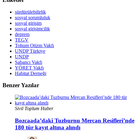
sürdürülebilirlik
sosyal sorumluluk
sosyal girişim
sosyal girişimcilik
deprem
TEGV
Tohum Otizm Vakfı
UNDP Türkiye
UNDP
Sabancı Vakfı
YÖRET Vakfı
Habitat Derneği
Benzer Yazılar
Sivil Toplum Haber
Bozcaada’daki Tuzburnu Mercan Resifleri’nde
180 tür kayıt altına alındı