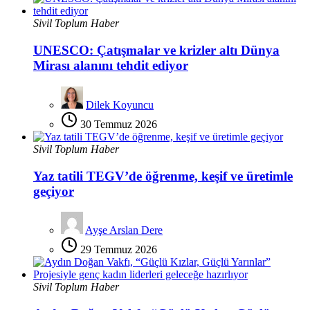
Sivil Toplum Haber
UNESCO: Çatışmalar ve krizler altı Dünya
Mirası alanını tehdit ediyor
Dilek Koyuncu
30 Temmuz 2026
Sivil Toplum Haber
Yaz tatili TEGV’de öğrenme, keşif ve üretimle
geçiyor
Ayşe Arslan Dere
29 Temmuz 2026
Sivil Toplum Haber