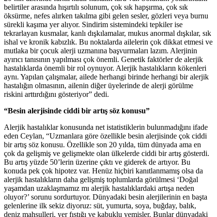
belirtiler arasında hışırtılı solunum, çok sık hapşırma, çok sık
öksürme, nefes alırken takılma gibi gelen sesler, gözleri veya burnu
sürekli kaşıma yer alıyor. Sindirim sistemindeki tepkiler ise
tekrarlayan kusmalar, kanlı dışkılamalar, mukus anormal dışkılar, sık
ishal ve kronik kabızlık. Bu noktalarda ailelerin çok dikkat etmesi ve
mutlaka bir çocuk alerji uzmanına başvurmaları lazım. Alerjinin
ayırıcı tanısının yapılması çok önemli. Genetik faktörler de alerjik
hastalıklarda önemli bir rol oynuyor. Alerjik hastalıkların kökenleri
aynı. Yapılan çalışmalar, ailede herhangi birinde herhangi bir alerjik
hastalığın olmasının, ailenin diğer üyelerinde de alerji görülme
riskini arttırdığını gösteriyor” dedi.
“Besin alerjisinde ciddi bir artış söz konusu”
Alerjik hastalıklar konusunda net istatistiklerin bulunmadığını ifade
eden Ceylan, “Uzmanlara göre özellikle besin alerjisinde çok ciddi
bir artış söz konusu. Özellikle son 20 yılda, tüm dünyada ama en
çok da gelişmiş ve gelişmekte olan ülkelerde ciddi bir artış gösterdi.
Bu artış yüzde 50’lerin üzerine çıktı ve giderek de artıyor. Bu
konuda pek çok hipotez var. Henüz hiçbiri kanıtlanmamış olsa da
alerjik hastalıkların daha gelişmiş toplumlarda görülmesi ‘Doğal
yaşamdan uzaklaşmamız mı alerjik hastalıklardaki artışa neden
oluyor?’ sorunu sordurtuyor. Dünyadaki besin alerjilerinin en başta
gelenlerine ilk sekiz diyoruz: süt, yumurta, soya, buğday, balık,
deniz mahsulleri, yer fıstığı ve kabuklu yemişler. Bunlar dünyadaki