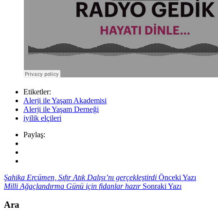
Etiketler:
Alerji ile Yaşam Akademisi
Alerji ile Yaşam Derneği
iyilik elçileri
Paylaş:
Şahika Ercümen, Sıfır Atık Dalışı’nı gerçekleştirdi
Önceki Yazı
Milli Ağaçlandırma Günü için fidanlar hazır
Sonraki Yazı
Ara