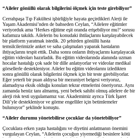
“Aileler gönüllü olarak bilgilerini ölçmek için teste girebiliyor”
Cerrahpaşa Tıp Fakültesi işbirliğiyle hayata geçirdikleri Alerji ile
Yaşam Akademisi’nden de bahseden Ceylan, “Ailelere eğitimler
veriyorduk ama ‘Herkes eğitime eşit oranda erişebiliyor mu?’ sorusu
kafamıza takıldı. Ailelerin bu konudaki ihtilaçlarını karşılayabilecek
bir platform yaratmak istedik. 20 şehirden gönüllü hasta
temsilcilerimizle anket ve saha çalışmaları yaparak hastaların
ihtiyaçlarını tespit ettik. Daha sonra onların ihtiyaçlarını karşılayacak
eğitim videoları hazırladık. Bu eğitim videolarında alanında uzman
hocalar hastalığı çok sade bir dille anlatıyorlar ve videolar medikal
görsellerle destekleniyor. Aileler bu eğitim videolarını izledikten
sonra gönüllü olarak bilgilerini ölçmek için bir teste girebiliyorlar.
Eğer yeterli bir puan aldıysa bir mezuniyet belgesi veriyoruz,
alamadıysa eksik olduğu konuları tekrar etmelerini öneriyoruz. Aynı
zamanda henüz tanı almamış, yeni bebek sahibi olmuş ailelere de bir
alerji risk testi uygulamamız var. Akademimiz ayrıca Türk İşaret
Dili’yle destekleniyor ve görme engelliler için betimlemeler
bulunuyor” şeklinde konuştu.
“Aileler durumu yönetebilirse çocuklar da yönetebiliyor”
Çocuklara erken yaşta hastalığını ve diyetini anlatmanın önemini
vurgulayan Ceylan, “Ailelerin çocuğun yiyemediği besinlere kötü