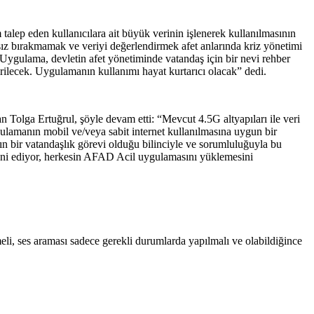
talep eden kullanıcılara ait büyük verinin işlenerek kullanılmasının
psız bırakmamak ve veriyi değerlendirmek afet anlarında kriz yönetimi
 Uygulama, devletin afet yönetiminde vatandaş için bir nevi rehber
ilecek. Uygulamanın kullanımı hayat kurtarıcı olacak” dedi.
 Tolga Ertuğrul, şöyle devam etti: “Mevcut 4.5G altyapıları ile veri
ygulamanın mobil ve/veya sabit internet kullanılmasına uygun bir
ın bir vatandaşlık görevi olduğu bilinciyle ve sorumluluğuyla bu
nni ediyor, herkesin AFAD Acil uygulamasını yüklemesini
eli, ses araması sadece gerekli durumlarda yapılmalı ve olabildiğince