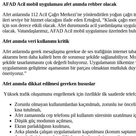
AFAD Acil mobil uygulaması afet anında rehber olacak
Afet anlarında 112 Acil Çağrı Merkezi’ne yönlendirilen yoğun çağrı tra
ileri seviye bir hizmet olacağını ifade eden Ertuğrul, “Klasik çağrı m
için son derece etkili olacak. Afet durumunda acil yardımlaşma uygula
olacak. Vatandaşlarımız, AFAD Acil mobil uygulaması üzerinden bulun
Afet anında veri kullanımı kritik
Afet anlarında gerek mesajlaşma gerekse de ses trafiğinin internet ta
aktarımı hem daha kaliteli hem de sorunsuz şekilde sağlanabiliyor. Mob
şekilde tasarlanmasını çok değerli buluyoruz. Uygulamanın ülkemize ve
uygulamanın geliştirme aşamasının bir parçası olmaktan mutluluk d
öneriyoruz.”
Afet anında dikkat edilmesi gereken hususlar
Yüksek trafik oluşumunu engellemek için özellikle ilk saatlerde telefon
Zorunlu olmayan kullanımlardan kaçınılmalı, zorunlu ise öncelik
kısa tutulmalı,
Afet zamanında cep telefonu pil kullanım süresinin uzatılması iç
Düşük güç modunun açılması,
Ekran parlaklığının kısılması,
Arka planda çalışan uygulamaların kapatılması (konum saptanm