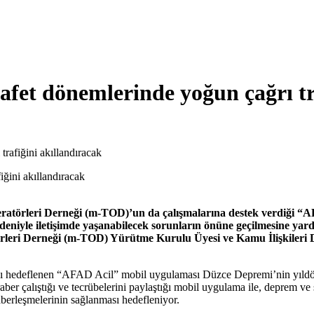
fet dönemlerinde yoğun çağrı tra
rafiğini akıllandıracak
eratörleri Derneği (m-TOD)’un da çalışmalarına destek verdiği “
eniyle iletişimde yaşanabilecek sorunların önüne geçilmesine yard
leri Derneği (m-TOD) Yürütme Kurulu Üyesi ve Kamu İlişkileri 
ılması hedeflenen “AFAD Acil” mobil uygulaması Düzce Depremi’nin yıld
eraber çalıştığı ve tecrübelerini paylaştığı mobil uygulama ile, deprem v
aberleşmelerinin sağlanması hedefleniyor.