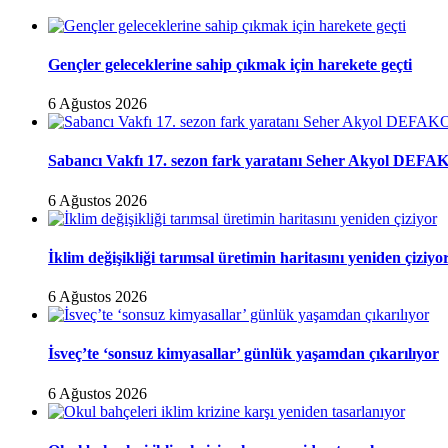
Gençler geleceklerine sahip çıkmak için harekete geçti
6 Ağustos 2026
Sabancı Vakfı 17. sezon fark yaratanı Seher Akyol DEFAK
6 Ağustos 2026
İklim değişikliği tarımsal üretimin haritasını yeniden çiziyo
6 Ağustos 2026
İsveç’te ‘sonsuz kimyasallar’ günlük yaşamdan çıkarılıyor
6 Ağustos 2026