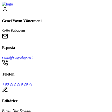
Genel Yayın Yönetmeni
Selin Babacan
E-posta
selin@sosyalup.net
Telefon
+90 212 219 29 71
Editörler
Beyza Nur Seyhan