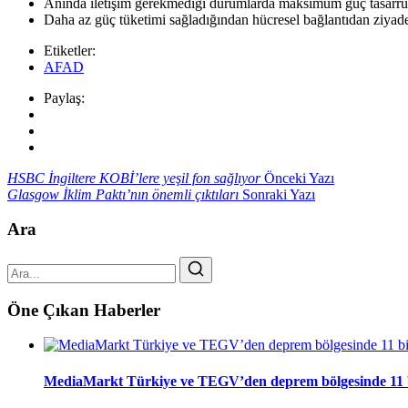
Anında iletişim gerekmediği durumlarda maksimum güç tasarru
Daha az güç tüketimi sağladığından hücresel bağlantıdan ziya
Etiketler:
AFAD
Paylaş:
HSBC İngiltere KOBİ’lere yeşil fon sağlıyor
Önceki Yazı
Glasgow İklim Paktı’nın önemli çıktıları
Sonraki Yazı
Ara
Öne Çıkan Haberler
MediaMarkt Türkiye ve TEGV’den deprem bölgesinde 11 bini