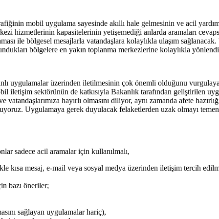
fiğinin mobil uygulama sayesinde akıllı hale gelmesinin ve acil yardım 
erkezi hizmetlerinin kapasitelerinin yetişemediği anlarda aramaları ceva
ması ile bölgesel mesajlarla vatandaşlara kolaylıkla ulaşım sağlanacak.
dukları bölgelere en yakın toplanma merkezlerine kolaylıkla yönlendir
banlı uygulamalar üzerinden iletilmesinin çok önemli olduğunu vurgulayan
il iletişim sektörünün de katkısıyla Bakanlık tarafından geliştirilen u
 vatandaşlarımıza hayırlı olmasını diliyor, aynı zamanda afete hazırlığ
uyuyoruz. Uygulamaya gerek duyulacak felaketlerden uzak olmayı teme
lar sadece acil aramalar için kullanılmalı,
le kısa mesaj, e-mail veya sosyal medya üzerinden iletişim tercih edilm
in bazı öneriler;
asını sağlayan uygulamalar hariç),