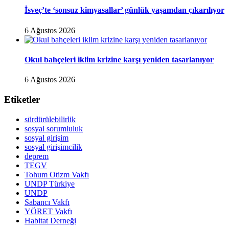
İsveç’te ‘sonsuz kimyasallar’ günlük yaşamdan çıkarılıyor
6 Ağustos 2026
Okul bahçeleri iklim krizine karşı yeniden tasarlanıyor
6 Ağustos 2026
Etiketler
sürdürülebilirlik
sosyal sorumluluk
sosyal girişim
sosyal girişimcilik
deprem
TEGV
Tohum Otizm Vakfı
UNDP Türkiye
UNDP
Sabancı Vakfı
YÖRET Vakfı
Habitat Derneği