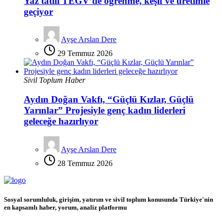
Yaz tatili TEGV’de öğrenme, keşif ve üretimle
geçiyor
Ayşe Arslan Dere
29 Temmuz 2026
Sivil Toplum Haber
Aydın Doğan Vakfı, “Güçlü Kızlar, Güçlü
Yarınlar” Projesiyle genç kadın liderleri
geleceğe hazırlıyor
Ayşe Arslan Dere
28 Temmuz 2026
Sosyal sorumluluk, girişim, yatırım ve sivil toplum konusunda Türkiye'nin
en kapsamlı haber, yorum, analiz platformu