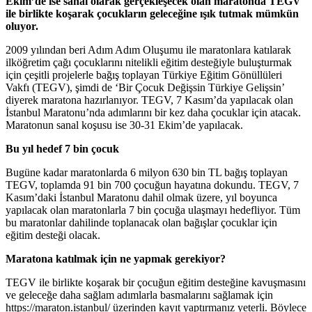
Ekim’de ise sanal olarak gerçekleşecek olan maratonda TEGV
ile birlikte koşarak çocukların geleceğine ışık tutmak mümkün
oluyor.
2009 yılından beri Adım Adım Oluşumu ile maratonlara katılarak
ilköğretim çağı çocuklarını nitelikli eğitim desteğiyle buluşturmak
için çeşitli projelerle bağış toplayan Türkiye Eğitim Gönüllüleri
Vakfı (TEGV), şimdi de ‘Bir Çocuk Değişsin Türkiye Gelişsin’
diyerek maratona hazırlanıyor. TEGV, 7 Kasım’da yapılacak olan
İstanbul Maratonu’nda adımlarını bir kez daha çocuklar için atacak.
Maratonun sanal koşusu ise 30-31 Ekim’de yapılacak.
Bu yıl hedef 7 bin çocuk
Bugüne kadar maratonlarda 6 milyon 630 bin TL bağış toplayan
TEGV, toplamda 91 bin 700 çocuğun hayatına dokundu. TEGV, 7
Kasım’daki İstanbul Maratonu dahil olmak üzere, yıl boyunca
yapılacak olan maratonlarla 7 bin çocuğa ulaşmayı hedefliyor. Tüm
bu maratonlar dahilinde toplanacak olan bağışlar çocuklar için
eğitim desteği olacak.
Maratona katılmak için ne yapmak gerekiyor?
TEGV ile birlikte koşarak bir çocuğun eğitim desteğine kavuşmasını
ve geleceğe daha sağlam adımlarla basmalarını sağlamak için
https://maraton.istanbul/ üzerinden kayıt yaptırmanız yeterli. Böylece