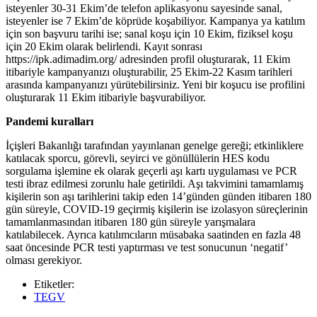
isteyenler 30-31 Ekim’de telefon aplikasyonu sayesinde sanal,
isteyenler ise 7 Ekim’de köprüde koşabiliyor. Kampanya ya katılım
için son başvuru tarihi ise; sanal koşu için 10 Ekim, fiziksel koşu
için 20 Ekim olarak belirlendi. Kayıt sonrası
https://ipk.adimadim.org/ adresinden profil oluşturarak, 11 Ekim
itibariyle kampanyanızı oluşturabilir, 25 Ekim-22 Kasım tarihleri
arasında kampanyanızı yürütebilirsiniz. Yeni bir koşucu ise profilini
oluşturarak 11 Ekim itibariyle başvurabiliyor.
Pandemi kuralları
İçişleri Bakanlığı tarafından yayınlanan genelge gereği; etkinliklere
katılacak sporcu, görevli, seyirci ve gönüllülerin HES kodu
sorgulama işlemine ek olarak geçerli aşı kartı uygulaması ve PCR
testi ibraz edilmesi zorunlu hale getirildi. Aşı takvimini tamamlamış
kişilerin son aşı tarihlerini takip eden 14’günden günden itibaren 180
gün süreyle, COVID-19 geçirmiş kişilerin ise izolasyon süreçlerinin
tamamlanmasından itibaren 180 gün süreyle yarışmalara
katılabilecek. Ayrıca katılımcıların müsabaka saatinden en fazla 48
saat öncesinde PCR testi yaptırması ve test sonucunun ‘negatif’
olması gerekiyor.
Etiketler:
TEGV