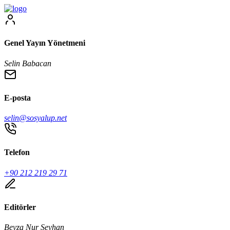
Genel Yayın Yönetmeni
Selin Babacan
E-posta
selin@sosyalup.net
Telefon
+90 212 219 29 71
Editörler
Beyza Nur Seyhan