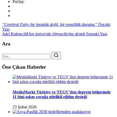
Paylaş:
“Cerebral Palsy bir hastalık değil, bir engellilik durumu”
Önceki
Yazı
Adel Kalemcilik’ten üniversite öğrencilerine destek
Sonraki Yazı
Ara
Öne Çıkan Haberler
MediaMarkt Türkiye ve TEGV’den deprem bölgesinde
11 bini aşkın çocuğa nitelikli eğitim desteği
23 Şubat 2026