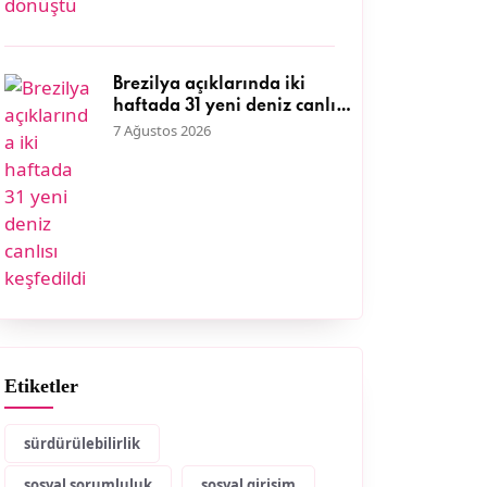
Brezilya açıklarında iki
haftada 31 yeni deniz canlısı
keşfedildi
7 Ağustos 2026
Etiketler
sürdürülebilirlik
sosyal sorumluluk
sosyal girişim