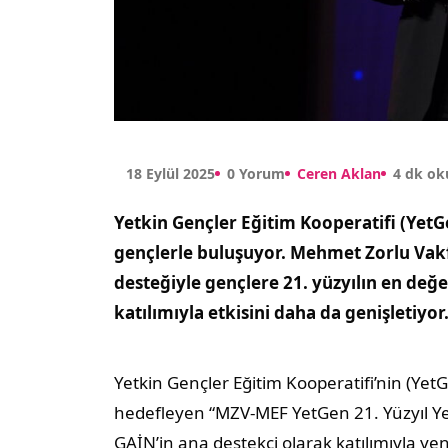
18 Eylül 2025
0 Yorum
Ceren Aklan
4 dk o
Yetkin Gençler Eğitim Kooperatifi (YetGe
gençlerle buluşuyor. Mehmet Zorlu Vakfı
desteğiyle gençlere 21. yüzyılın en değ
katılımıyla etkisini daha da genişletiyor
Yetkin Gençler Eğitim Kooperatifi’nin (YetG
hedefleyen “MZV-MEF YetGen 21. Yüzyıl Yetk
GAİN’in ana destekçi olarak katılımıyla yeni