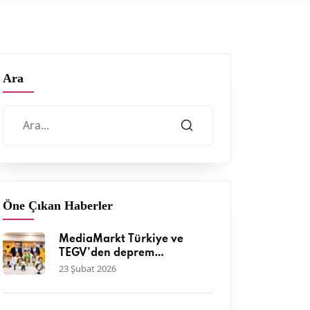
Ara
Öne Çıkan Haberler
MediaMarkt Türkiye ve
TEGV’den deprem
bölgesinde 11 bini aşkın
23 Şubat 2026
çocuğa nitelikli eğitim
desteği