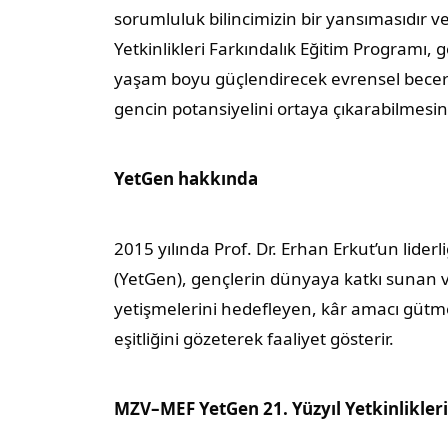
sorumluluk bilincimizin bir yansımasıdır ve
Yetkinlikleri Farkındalık Eğitim Programı, 
yaşam boyu güçlendirecek evrensel beceril
gencin potansiyelini ortaya çıkarabilmes
YetGen hakkında
2015 yılında Prof. Dr. Erhan Erkut’un lider
(YetGen), gençlerin dünyaya katkı sunan v
yetişmelerini hedefleyen, kâr amacı gütmey
eşitliğini gözeterek faaliyet gösterir.
MZV–MEF YetGen 21. Yüzyıl Yetkinlikler