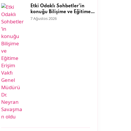
Etki Odaklı Sohbetler’in
konuğu Bilişime ve Eğitime
Erişim Vakfı Genel Müdürü
7 Ağustos 2026
Dr. Neyran Savaşman oldu