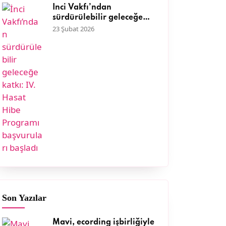
İnci Vakfı’ndan
sürdürülebilir geleceğe
katkı: IV. Hasat Hibe
23 Şubat 2026
Programı başvuruları
başladı
Son Yazılar
Mavi, ecording işbirliğiyle