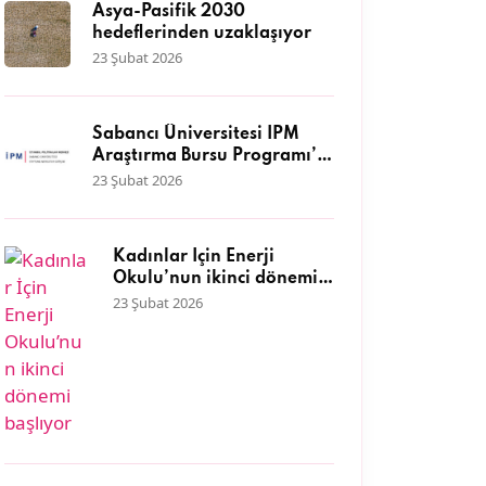
Asya-Pasifik 2030
hedeflerinden uzaklaşıyor
23 Şubat 2026
Sabancı Üniversitesi İPM
Araştırma Bursu Programı’a
başvurular başladı
23 Şubat 2026
Kadınlar İçin Enerji
Okulu’nun ikinci dönemi
başlıyor
23 Şubat 2026