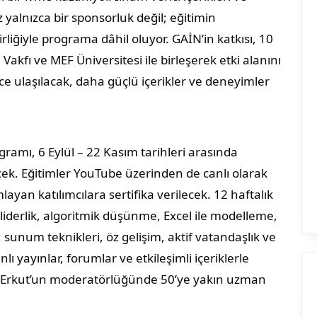
 yalnızca bir sponsorluk değil; eğitimin
liğiyle programa dâhil oluyor. GAİN’in katkısı, 10
akfı ve MEF Üniversitesi ile birleşerek etki alanını
 ulaşılacak, daha güçlü içerikler ve deneyimler
amı, 6 Eylül – 22 Kasım tarihleri arasında
ecek. Eğitimler YouTube üzerinden de canlı olarak
ayan katılımcılara sertifika verilecek. 12 haftalık
 liderlik, algoritmik düşünme, Excel ile modelleme,
, sunum teknikleri, öz gelişim, aktif vatandaşlık ve
nlı yayınlar, forumlar ve etkileşimli içeriklerle
an Erkut’un moderatörlüğünde 50’ye yakın uzman