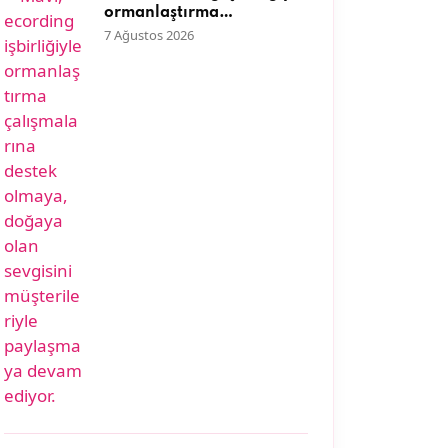
ormanlaştırma
çalışmalarına destek
7 Ağustos 2026
olmaya, doğaya olan
sevgisini müşterileriyle
paylaşmaya devam ediyor.