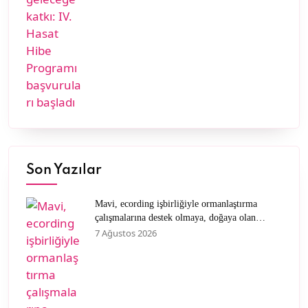
Son Yazılar
Mavi, ecording işbirliğiyle ormanlaştırma
çalışmalarına destek olmaya, doğaya olan
sevgisini müşterileriyle paylaşmaya devam
7 Ağustos 2026
ediyor.