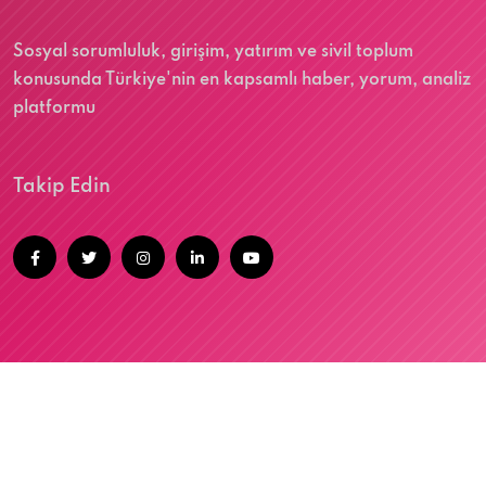
Sosyal sorumluluk, girişim, yatırım ve sivil toplum
konusunda Türkiye'nin en kapsamlı haber, yorum, analiz
platformu
Takip Edin
@2026 SOSYALUP