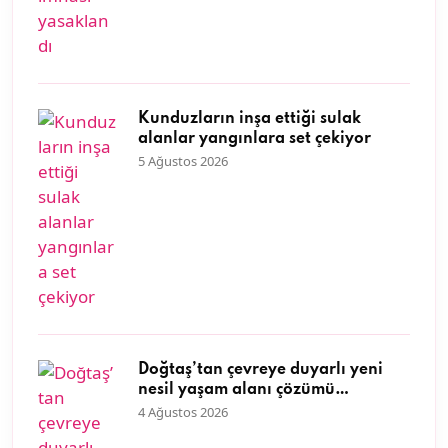
Kunduzların inşa ettiği sulak
alanlar yangınlara set çekiyor
5 Ağustos 2026
Doğtaş’tan çevreye duyarlı yeni
nesil yaşam alanı çözümü
atıklardan tasarıma uzanan
4 Ağustos 2026
yolculuk