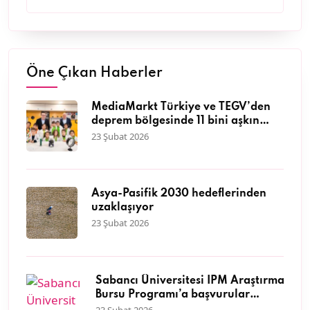
Öne Çıkan Haberler
MediaMarkt Türkiye ve TEGV’den
deprem bölgesinde 11 bini aşkın
çocuğa nitelikli eğitim desteği
23 Şubat 2026
Asya-Pasifik 2030 hedeflerinden
uzaklaşıyor
23 Şubat 2026
Sabancı Üniversitesi İPM Araştırma
Bursu Programı’a başvurular
başladı
23 Şubat 2026