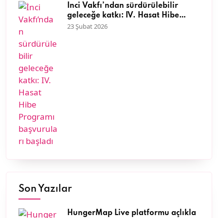
İnci Vakfı’ndan sürdürülebilir
geleceğe katkı: IV. Hasat Hibe
Programı başvuruları başladı
23 Şubat 2026
Son Yazılar
HungerMap Live platformu açlıkla