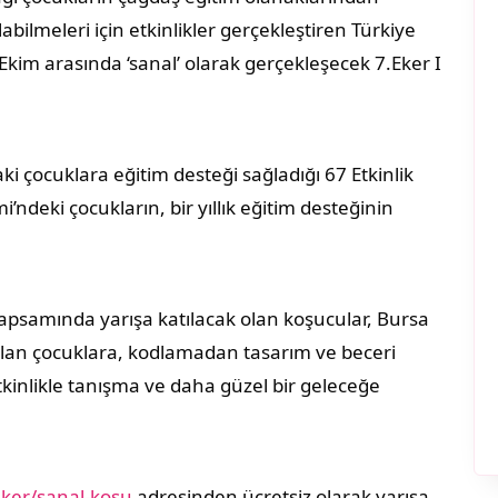
labilmeleri için etkinlikler gerçekleştiren Türkiye
 Ekim arasında ‘sanal’ olarak gerçekleşecek 7.Eker I
ki çocuklara eğitim desteği sağladığı 67 Etkinlik
ndeki çocukların, bir yıllık eğitim desteğinin
apsamında yarışa katılacak olan koşucular, Bursa
 olan çocuklara, kodlamadan tasarım ve beceri
etkinlikle tanışma ve daha güzel bir geleceğe
ker/sanal-kosu
adresinden ücretsiz olarak yarışa