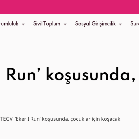
rumluluk
Sivil Toplum
Sosyal Girişimcilik
Sür
I Run’ koşusunda, 
TEGV, ‘Eker I Run’ koşusunda, çocuklar için koşacak