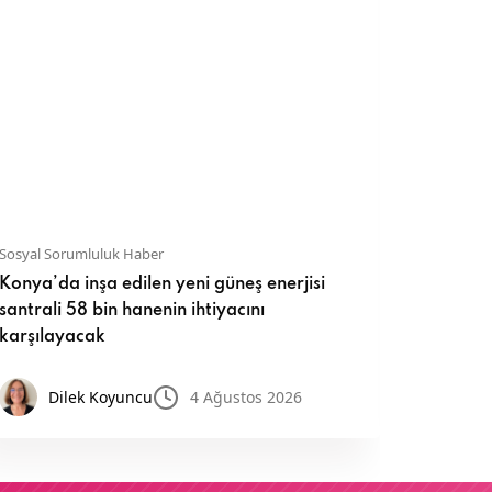
Sosyal Sorumluluk Haber
Sosyal So
Konya’da inşa edilen yeni güneş enerjisi
İnci Ak
santrali 58 bin hanenin ihtiyacını
sürdürül
karşılayacak
Ay
Dilek Koyuncu
4 Ağustos 2026