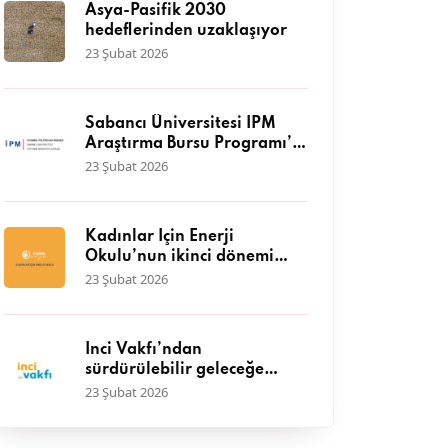
Asya-Pasifik 2030
hedeflerinden uzaklaşıyor
23 Şubat 2026
Sabancı Üniversitesi İPM
Araştırma Bursu Programı’a
başvurular başladı
23 Şubat 2026
Kadınlar İçin Enerji
Okulu’nun ikinci dönemi
başlıyor
23 Şubat 2026
İnci Vakfı’ndan
sürdürülebilir geleceğe
katkı: IV. Hasat Hibe
23 Şubat 2026
Programı başvuruları
başladı