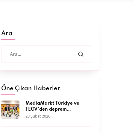
Ara
Öne Çıkan Haberler
MediaMarkt Türkiye ve
TEGV’den deprem
bölgesinde 11 bini aşkın
23 Şubat 2026
çocuğa nitelikli eğitim
desteği