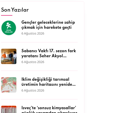
Son Yazılar
Gençler geleceklerine sahip
çıkmak için harekete geçti
6 Ağustos 2026
Sabancı Vakfı 17. sezon fark
yaratanı Seher Akyol
DEFAKOK Derneği ile kıyı
6 Ağustos 2026
ekosisteminin korunmasına
öncülük ediyor
İklim değişikliği tarımsal
üretimin haritasını yeniden
çiziyor
6 Ağustos 2026
İsveç’te ‘sonsuz kimyasallar’